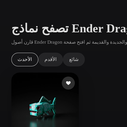
حالات الاستخدام
3D Printing
Animatio
NFT Creation
E-commer
Jewelry
Metaverse
Design
الإضافات
شائع
الأقدم
الأحدث
Blender
Unity
Unreal
God
الأنماط
Abstract
Anime
Cart
Hand-Painted
Industrial
Isome