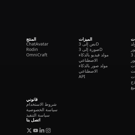
ات
الميزات
المنتج
نص إلى 3D
ChatAvatar
ر
صورة إلى 3D
Rodin
مولد فيديو بالذكاء
OmniCraft
ور
الاصطناعي
ات
مولد صور بالذكاء
الاصطناعي
ت
API
ذج
غ
قانوني
شروط الاستخدام
سياسة الخصوصية
سياسة التنفيذ
اتصل بنا