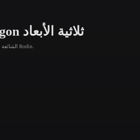
Game
n
Development
تصفح نماذج Ender Dragon ثلاثية الأبعاد
ce
VR/AR
Mechanical
قارن أصول Ender Dragon الشائعة والجديدة والقديمة ثم افتح صفحة Rodin.
Engineering
ot
Maya
3DS Max
ComfyUI
oon
Cel-Shaded
Fantasy
tric
Low Poly
Medieval