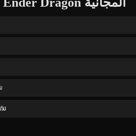
أسئلة شائعة حول نماذج Ender Dragon المجانية
هل 
هل تصل