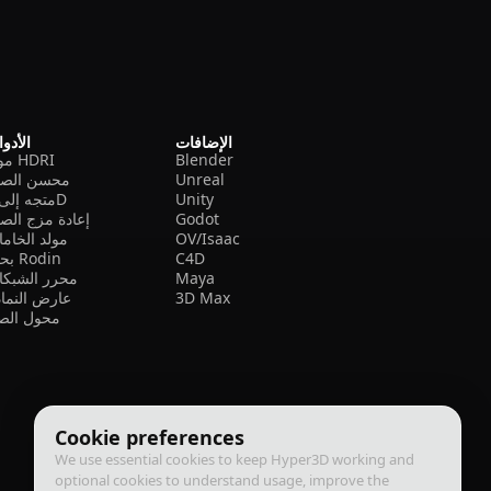
الإضافات
الأدو
Blender
مولد HDRI
Unreal
محسن الصو
Unity
متجه إلى 3D
Godot
إعادة مزج الص
OV/Isaac
مولد الخام
C4D
بحث Rodin
Maya
محرر الشبكا
3D Max
عارض النما
محول الصي
Cookie preferences
We use essential cookies to keep Hyper3D working and
optional cookies to understand usage, improve the