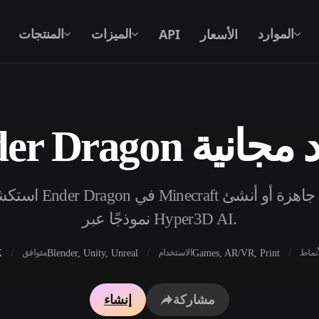
الأسعار
API
الموارد
الميزات
المنتجات
ية الأبعاد مجانية
نص إلى 3D
من موجّه نصي إلى كائن 3D — على الفور.
API
ادمج ذكاءنا الإبداعي في تطبيقك أو سير
نموذجًا عبر Hyper3D AI.
عملك.
X
Blender, Unity, Unreal
Games, AR/VR, Print
أنماط
الاستخدام
متوافق
محرك بحث النماذج ثلاثية الأبعاد
مولد الخامات بالذكاء 
مشاركة
إنشاء
محول SVG إلى 3D
مولد HDRI بالذكاء الاصطناعي