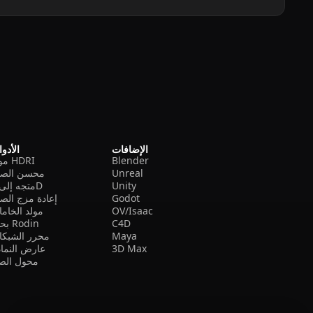
الإضافات
الأدو
Blender
مولد HDRI
Unreal
محسن الصو
Unity
متجه إلى 3D
Godot
إعادة مزج الص
OV/Isaac
مولد الخام
C4D
بحث Rodin
Maya
محرر الشبكا
3D Max
عارض النما
محول الصي