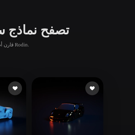
Game
n
Development
تصفح نماذج سيا
ce
VR/AR
Mechanical
قارن أصول سيارة فاخرة الشائعة والجديدة والقديمة ثم افتح صفحة Rodin.
Engineering
ot
Maya
3DS Max
ComfyUI
oon
Cel-Shaded
Fantasy
tric
Low Poly
Medieval