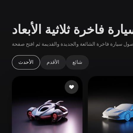
حالات الاستخدام
3D Printing
Animatio
رة فاخرة ثلاثية الأبعاد
NFT Creation
E-commer
Jewelry
Metaverse
Design
الإضافات
شائع
الأقدم
الأحدث
Blender
Unity
Unreal
God
الأنماط
Abstract
Anime
Cart
Hand-Painted
Industrial
Isome