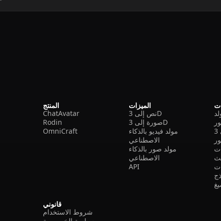
ات
الميزات
المنتج
نص إلى 3D
ChatAvatar
ر
صورة إلى 3D
Rodin
مولد فيديو بالذكاء
OmniCraft
ور
الاصطناعي
ات
مولد صور بالذكاء
الاصطناعي
ت
API
ذج
غ
قانوني
شروط الاستخدام
سياسة الخصوصية