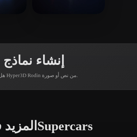
 Art
Realistic
Retro
74 إعجابات
Wang Chris
31 إعجابات
إنشاء نماذج
هل تحتاج إلى أصل سيارة فاخرة محدد؟ أنشئ نموذجًا عبر Hyper3D Rodin من نص أو صورة.
المزيد في السيارات الرياضية وSupercars