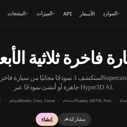
الأسعار
API
الموارد
الميزات
المنتجات
ة فاخرة ثلاثية الأبع
نص إلى 3D
من موجّه نصي إلى كائن 3D — على الفور.
استكشف 3 نموذجًا مجانيًا من سيارة فاخرة في السيارات
API
ادمج ذكاءنا الإبداعي في تطبيقك أو سير
جاهزة أو أنشئ نموذجًا عبر Hyper3D AI.
عملك.
X
Blender, Unity, Unreal
Games, AR/VR, Print
أنماط
الاستخدام
متوافق
محرك بحث النماذج ثلاثية الأبعاد
مولد الخامات بالذكاء 
مشاركة
إنشاء
محول SVG إلى 3D
مولد HDRI بالذكاء الاصطناعي