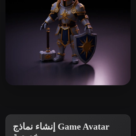
ComfyUI
21
الأنماط
Abstract
Anime
Cartoon
Cel-Shaded
Fantasy
Flat
Gothic
Hand-Painted
Industrial
Isometric
Low Poly
Medieval
Minimalist
Modern
Organic
Photorealistic
Pixel Art
Realistic
Retro
Stylized
5 إعجابات
Victor Mityunin
Voxel
إنشاء نماذج Game Avatar