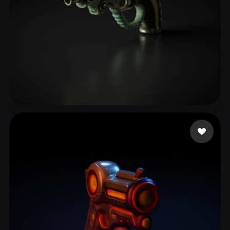
69 إعجابات
MrJay