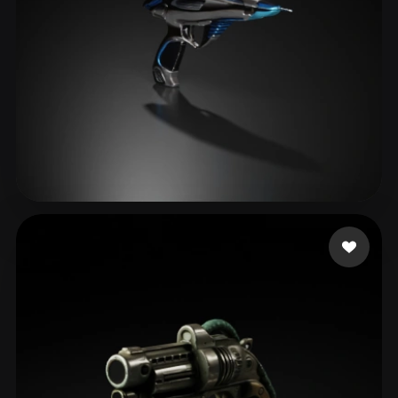
51 إعجابات
yiwav12091