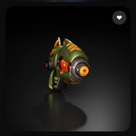
8 إعجابات
eEhyQx