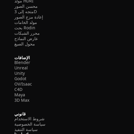
مولد HDRI
محسن الصور
متجه إلى 3D
إعادة مزج الصور
مولد الخامات
بحث Rodin
محرر الشبكات
عارض النماذج
محول الصيغ
الإضافات
Blender
Unreal
Unity
Godot
OV/Isaac
C4D
Maya
3D Max
قانوني
شروط الاستخدام
سياسة الخصوصية
سياسة التنفيذ