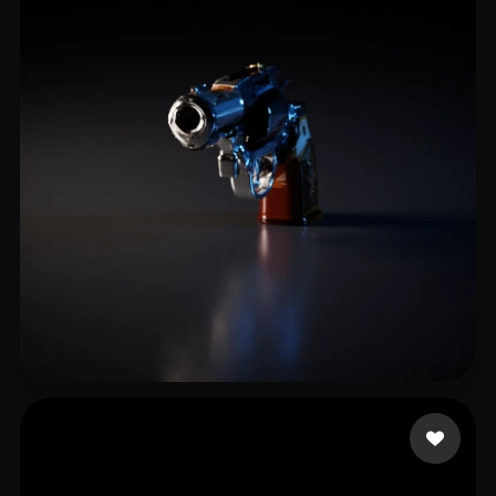
18 إعجابات
adasda