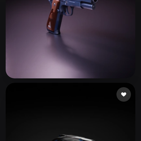
ComfyUI
21
الأنماط
Abstract
Anime
Cartoon
Cel-Shaded
Fantasy
Flat
Gothic
Hand-Painted
Industrial
Isometric
Low Poly
Medieval
Minimalist
Modern
Organic
Photorealistic
304 إعجابات
liberte1988
Pixel Art
Realistic
Retro
Stylized
Voxel