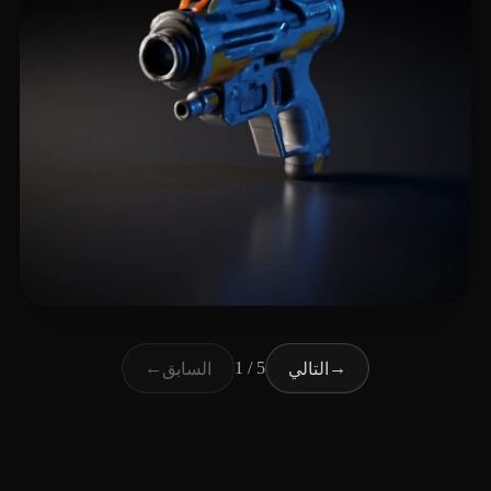
12 إعجابات
Game BugsBattle
←
1 / 5
→
التالي
السابق