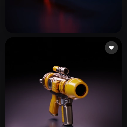
16 إعجابات
fxgherth