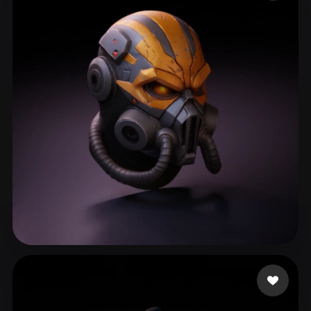
ComfyUI
21
الأنماط
Abstract
Anime
Cartoon
Cel-Shaded
Fantasy
Flat
Gothic
Hand-Painted
Industrial
Isometric
Low Poly
Medieval
Minimalist
Modern
Organic
Photorealistic
Pixel Art
Realistic
Retro
Stylized
Voxel
293 إعجابات
Ruxith