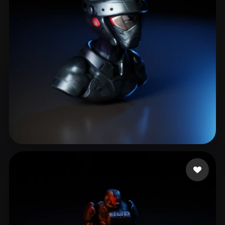
3 إعجابات
mis3k