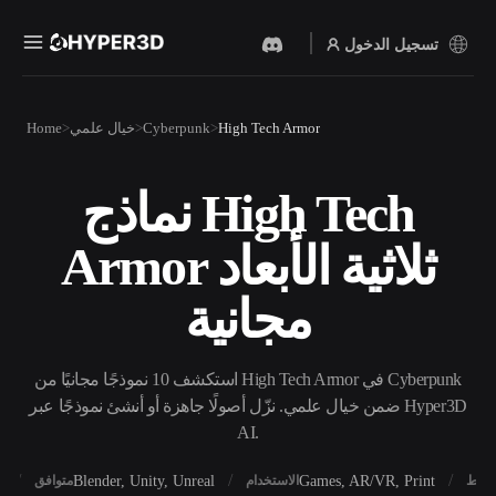
تسجيل الدخول
المنتجات
High Tech Armor
Cyberpunk
خيال علمي
Home
الميزات
Rodin
ChatAvatar
API
نماذج High Tech
نص إلى 3D
صورة إلى 3D
الأسعار
من موجّه نصي إلى كائن 3D —
ارفع صورة، واحصل على كائن
Armor ثلاثية الأبعاد
على الفور.
3D على الفور.
الموارد
مولد الصور بالذكاء
مولد الفيديو بالذكاء
مجانية
الاصطناعي
الاصطناعي
أنشئ صورًا عالية‑الجودة من
أنشئ مقاطع فيديو من نص أو
موجّه بسيط.
صور بالذكاء الاصطناعي.
المجتمع
استكشف 10 نموذجًا مجانيًا من High Tech Armor في Cyberpunk
API
ضمن خيال علمي. نزّل أصولًا جاهزة أو أنشئ نموذجًا عبر Hyper3D
ادمج ذكاءنا الإبداعي في
AI.
تطبيقك أو سير عملك.
المدونة
الأبحاث
القصة
OmniCraft
X
Blender, Unity, Unreal
Games, AR/VR, Print
أنماط
الاستخدام
متوافق