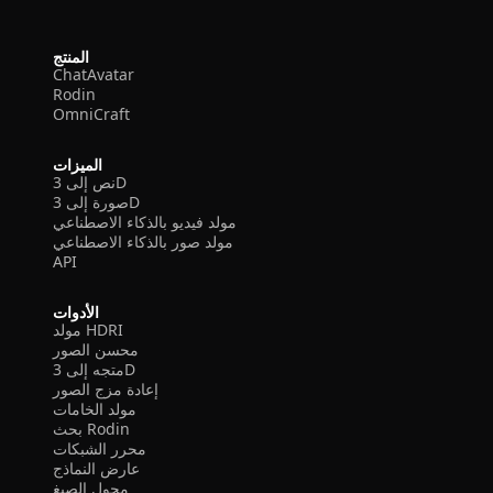
المنتج
ChatAvatar
Rodin
OmniCraft
الميزات
نص إلى 3D
صورة إلى 3D
مولد فيديو بالذكاء الاصطناعي
مولد صور بالذكاء الاصطناعي
API
الأدوات
مولد HDRI
محسن الصور
متجه إلى 3D
إعادة مزج الصور
مولد الخامات
بحث Rodin
محرر الشبكات
عارض النماذج
محول الصيغ