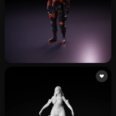
30 إعجابات
yuanyue490