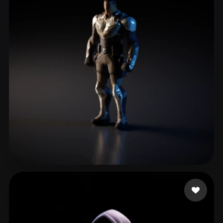
46 إعجابات
Owo Olu