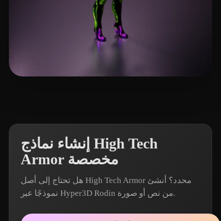
9 إعجابات
drs
إنشاء نماذج High Tech
Armor مخصصة
هل تحتاج إلى أصل High Tech Armor محدد؟ أنشئ
نموذجًا عبر Hyper3D Rodin من نص أو صورة.