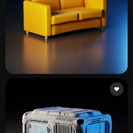
ComfyUI
21
الأنماط
Abstract
Anime
Cartoon
Cel-Shaded
Fantasy
Flat
Gothic
Hand-Painted
Industrial
Isometric
Low Poly
Medieval
Minimalist
Modern
Organic
Photorealistic
27 إعجابات
Sir Kemetnsfw
Pixel Art
Realistic
Retro
Stylized
Voxel