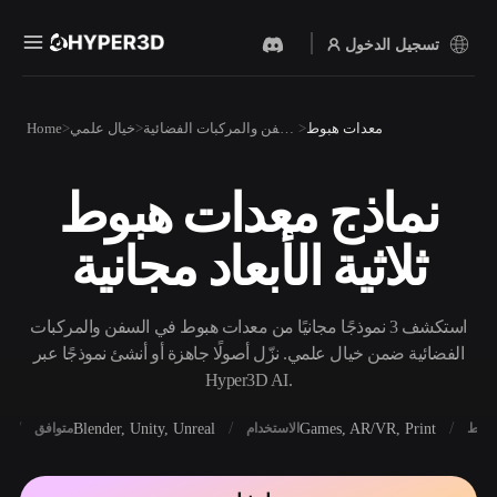
تسجيل الدخول
المنتجات
معدات هبوط
السفن والمركبات الفضائية
خيال علمي
Home
الميزات
Rodin
ChatAvatar
API
نماذج معدات هبوط
نص إلى 3D
صورة إلى 3D
الأسعار
من موجّه نصي إلى كائن 3D —
ارفع صورة، واحصل على كائن
ثلاثية الأبعاد مجانية
على الفور.
3D على الفور.
الموارد
مولد الصور بالذكاء
مولد الفيديو بالذكاء
الاصطناعي
الاصطناعي
استكشف 3 نموذجًا مجانيًا من معدات هبوط في السفن والمركبات
أنشئ صورًا عالية‑الجودة من
أنشئ مقاطع فيديو من نص أو
موجّه بسيط.
صور بالذكاء الاصطناعي.
الفضائية ضمن خيال علمي. نزّل أصولًا جاهزة أو أنشئ نموذجًا عبر
المجتمع
Hyper3D AI.
API
ادمج ذكاءنا الإبداعي في
X
Blender, Unity, Unreal
Games, AR/VR, Print
أنماط
الاستخدام
متوافق
تطبيقك أو سير عملك.
المدونة
الأبحاث
القصة
OmniCraft