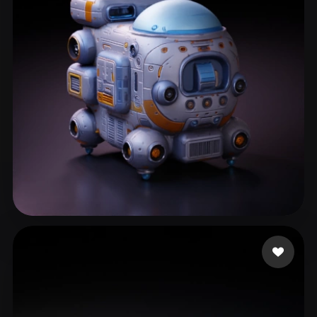
ComfyUI
21
الأنماط
Abstract
Anime
Cartoon
Cel-Shaded
Fantasy
Flat
Gothic
Hand-Painted
Industrial
Isometric
Low Poly
Medieval
Minimalist
Modern
Organic
Photorealistic
Pixel Art
Realistic
Retro
Stylized
159 إعجابات
ArabJohnny
Voxel