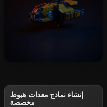
🖥️💻🐍🎨🔍🖌️
9 إعجابات
إنشاء نماذج معدات هبوط
مخصصة