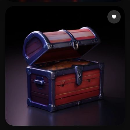
9 إعجابات
mtr494