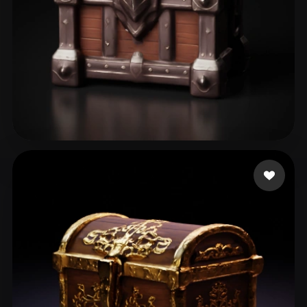
45 إعجابات
M R