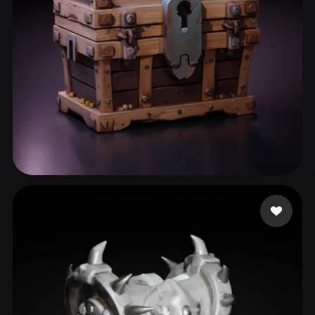
ComfyUI
21
الأنماط
Abstract
Anime
Cartoon
Cel-Shaded
Fantasy
Flat
Gothic
Hand-Painted
Industrial
Isometric
Low Poly
Medieval
Minimalist
Modern
Organic
Photorealistic
63 إعجابات
Fyurien
Pixel Art
Realistic
Retro
Stylized
Voxel