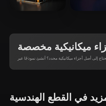
Organic
Photorealistic
Pixel
إعجابات
Martin
46 إعجابات
eEhyQx
زاء ميكانيكية مخصصة
زيد في القطع الهندسية