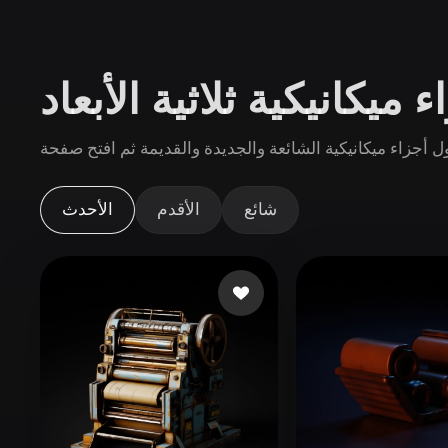
حالات الاستخدام
3D Printing
Animatio
ميكانيكية ثلاثية الأبعاد
NFT Creation
E-commer
Jewelry
Metaverse
Design
الإضافات
شائع
الأقدم
الأحدث
Blender
Unity
Unreal
God
الأنماط
Abstract
Anime
Cart
Hand-Painted
Industrial
Isome