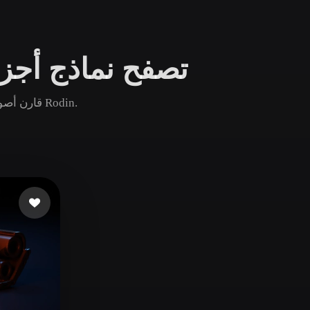
Game
n
Development
تصفح نماذج أجزاء 
ce
VR/AR
Mechanical
قارن أصول أجزاء ميكانيكية الشائعة والجديدة والقديمة ثم افتح صفحة Rodin.
Engineering
ot
Maya
3DS Max
ComfyUI
oon
Cel-Shaded
Fantasy
tric
Low Poly
Medieval