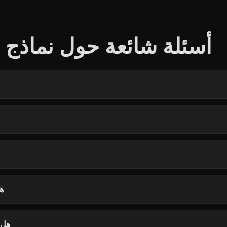
أسئلة شائعة حول نماذج أج
هل
هل ت