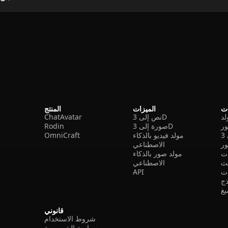
ات
الميزات
المنتج
نص إلى 3D
ChatAvatar
ر
صورة إلى 3D
Rodin
مولد فيديو بالذكاء
OmniCraft
ور
الاصطناعي
ات
مولد صور بالذكاء
الاصطناعي
ت
API
ذج
غ
قانوني
شروط الاستخدام
سياسة الخصوصية