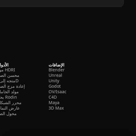
الإضافات
الأدو
Blender
مولد HDRI
Unreal
محسن الصو
Unity
متجه إلى 3D
Godot
إعادة مزج الص
OV/Isaac
مولد الخام
C4D
بحث Rodin
Maya
محرر الشبكا
3D Max
عارض النما
محول الصي