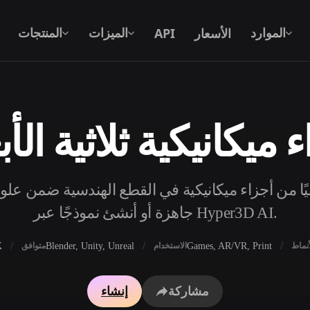
الأسعار
API
الموارد
الميزات
المنتجات
 ميكانيكية ثلاثية الأب
نص إلى 3D
من موجّه نصي إلى كائن 3D — على الفور.
جًا مجانيًا من أجزاء ميكانيكية في القطع الهندسية ضمن علو
API
ادمج ذكاءنا الإبداعي في تطبيقك أو سير
جاهزة أو أنشئ نموذجًا عبر Hyper3D AI.
عملك.
X
Blender, Unity, Unreal
Games, AR/VR, Print
أنماط
الاستخدام
متوافق
محرك بحث النماذج ثلاثية الأبعاد
مولد الخامات بالذكاء 
مشاركة
إنشاء
محول SVG إلى 3D
مولد HDRI بالذكاء الاصطناعي