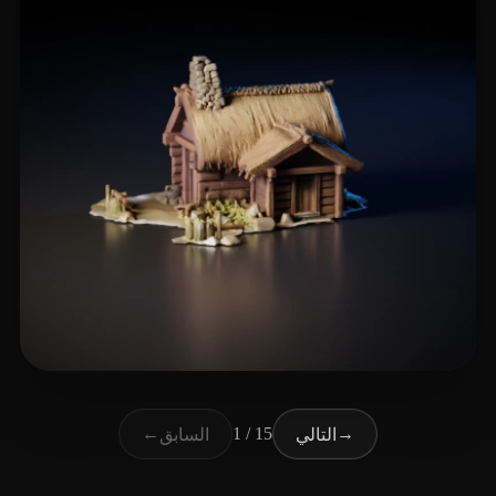
88 إعجابات
Chinni krishna Yoga
←
1 / 15
→
التالي
السابق