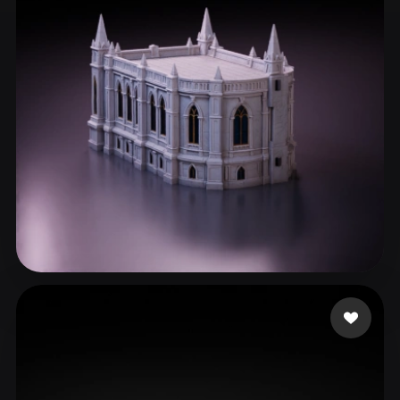
ComfyUI
21
الأنماط
Abstract
Anime
Cartoon
Cel-Shaded
Fantasy
Flat
Gothic
Hand-Painted
Industrial
Isometric
Low Poly
Medieval
Minimalist
Modern
Organic
Photorealistic
Pixel Art
Realistic
Retro
Stylized
13 إعجابات
ironrunedev
Voxel