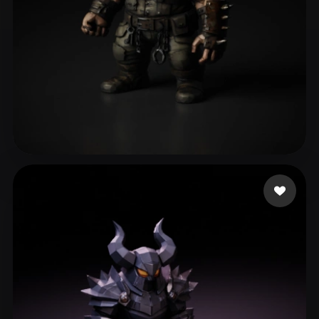
95 إعجابات
tribug1234