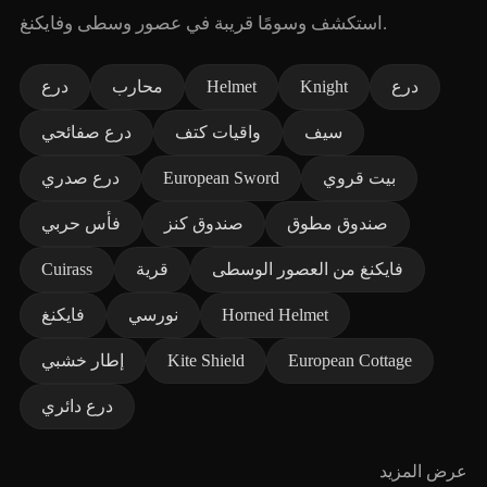
استكشف وسومًا قريبة في عصور وسطى وفايكنغ.
درع
Knight
Helmet
محارب
درع
سيف
واقيات كتف
درع صفائحي
بيت قروي
European Sword
درع صدري
صندوق مطوق
صندوق كنز
فأس حربي
فايكنغ من العصور الوسطى
قرية
Cuirass
Horned Helmet
نورسي
فايكنغ
European Cottage
Kite Shield
إطار خشبي
درع دائري
عرض المزيد