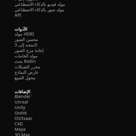
مولد فيديو بالذكاء الاصطناعي
مولد صور بالذكاء الاصطناعي
API
الأدوات
مولد HDRI
محسن الصور
متجه إلى 3D
إعادة مزج الصور
مولد الخامات
بحث Rodin
محرر الشبكات
عارض النماذج
محول الصيغ
الإضافات
Blender
Unreal
Unity
Godot
OV/Isaac
C4D
Maya
3D Max