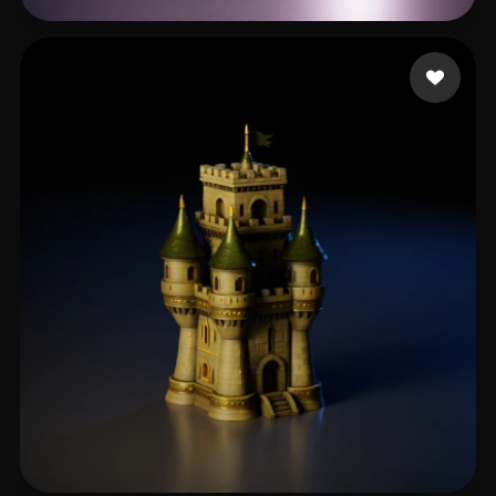
77 إعجابات
eEhyQx