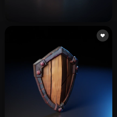
조 효정
74 إعجابات