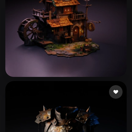
44 إعجابات
asfafw