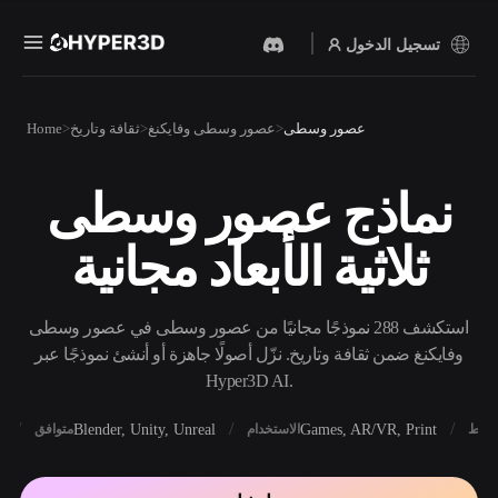
تسجيل الدخول
المنتجات
عصور وسطى
عصور وسطى وفايكنغ
ثقافة وتاريخ
Home
الميزات
Rodin
ChatAvatar
API
نماذج عصور وسطى
نص إلى 3D
صورة إلى 3D
الأسعار
من موجّه نصي إلى كائن 3D —
ارفع صورة، واحصل على كائن
ثلاثية الأبعاد مجانية
على الفور.
3D على الفور.
الموارد
مولد الصور بالذكاء
مولد الفيديو بالذكاء
الاصطناعي
الاصطناعي
استكشف 288 نموذجًا مجانيًا من عصور وسطى في عصور وسطى
أنشئ صورًا عالية‑الجودة من
أنشئ مقاطع فيديو من نص أو
موجّه بسيط.
صور بالذكاء الاصطناعي.
وفايكنغ ضمن ثقافة وتاريخ. نزّل أصولًا جاهزة أو أنشئ نموذجًا عبر
المجتمع
Hyper3D AI.
API
ادمج ذكاءنا الإبداعي في
X
Blender, Unity, Unreal
Games, AR/VR, Print
أنماط
الاستخدام
متوافق
تطبيقك أو سير عملك.
المدونة
الأبحاث
القصة
OmniCraft