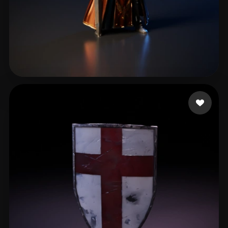
160 إعجابات
McLaughlin Rhoe