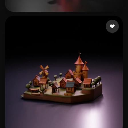
18 إعجابات
tabby nala the