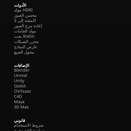
الأدوات
مولد HDRI
محسن الصور
متجه إلى 3D
إعادة مزج الصور
مولد الخامات
بحث Rodin
محرر الشبكات
عارض النماذج
محول الصيغ
الإضافات
Blender
Unreal
Unity
Godot
OV/Isaac
C4D
Maya
3D Max
قانوني
شروط الاستخدام
سياسة الخصوصية