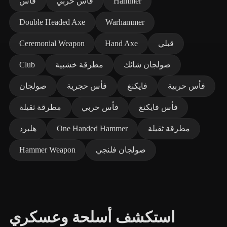
Hammer
فأس حربي
فأس
Double Headed Axe
Warhammer
قبلي
Hand Axe
Ceremonial Weapon
صولجان شائك
مطرقة خشبية
Club
فأس حربية
فايكنغ
فأس حجرية
صولجان
فأس فايكنغ
فأس حربي
مطرقة ثقيلة
مطرقة ثقيلة
One Handed Hammer
هلبرد
صولجان فلنجي
Hammer Weapon
استكشف أسلحة وعسكري