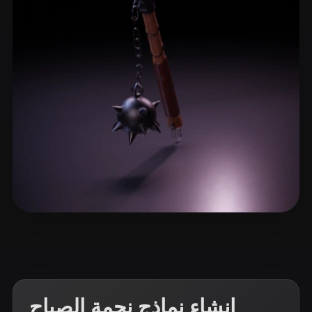
ComfyUI
21
الأنماط
Abstract
Anime
Cartoon
Cel-Shaded
Fantasy
Flat
Gothic
Hand-Painted
Industrial
Isometric
Low Poly
Medieval
Minimalist
Modern
Organic
Photorealistic
Pixel Art
Realistic
Retro
Stylized
75 إعجابات
khan sam
Voxel
إنشاء نماذج نجمة الصباح