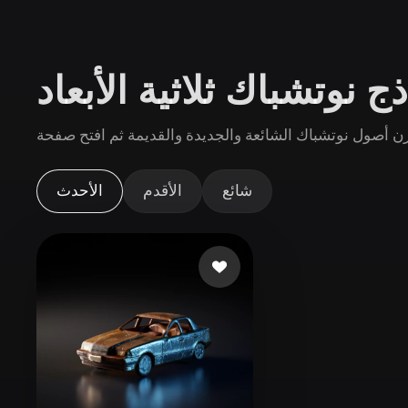
حالات الاستخدام
3D Printing
Animatio
 نوتشباك ثلاثية الأبعاد
NFT Creation
E-commer
Jewelry
Metaverse
Design
الإضافات
شائع
الأقدم
الأحدث
Blender
Unity
Unreal
God
الأنماط
Abstract
Anime
Cart
Hand-Painted
Industrial
Isome