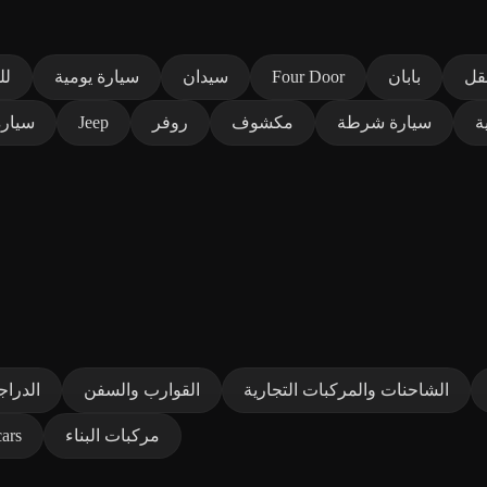
قل
بابان
Four Door
سيدان
سيارة يومية
لل
ة
سيارة شرطة
مكشوف
روفر
Jeep
سيارة
الشاحنات والمركبات التجارية
القوارب والسفن
الدراج
مركبات البناء
السيارات ا