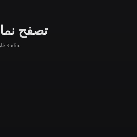
Game
n
Development
تصفح نماذج
ce
VR/AR
Mechanical
قارن أصول نوتشباك الشائعة والجديدة والقديمة ثم افتح صفحة Rodin.
Engineering
ot
Maya
3DS Max
ComfyUI
oon
Cel-Shaded
Fantasy
tric
Low Poly
Medieval