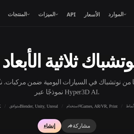
الأسعار
API
الموارد
الميزات
المنتجات
تشباك ثلاثية الأبعاد
نص إلى 3D
من موجّه نصي إلى كائن 3D — على الفور.
ًا مجانيًا من نوتشباك في السيارات اليومية ضمن مركبات. 
API
ادمج ذكاءنا الإبداعي في تطبيقك أو سير
نموذجًا عبر Hyper3D AI.
عملك.
X
Blender, Unity, Unreal
Games, AR/VR, Print
أنماط
الاستخدام
متوافق
محرك بحث النماذج ثلاثية الأبعاد
مولد الخامات بالذكاء 
مشاركة
إنشاء
محول SVG إلى 3D
مولد HDRI بالذكاء الاصطناعي