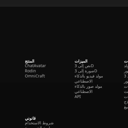
ات
الميزات
المنتج
نص إلى 3D
ChatAvatar
ر
صورة إلى 3D
Rodin
مولد فيديو بالذكاء
OmniCraft
ور
الاصطناعي
ات
مولد صور بالذكاء
الاصطناعي
ت
API
ذج
غ
قانوني
شروط الاستخدام
سياسة الخصوصية