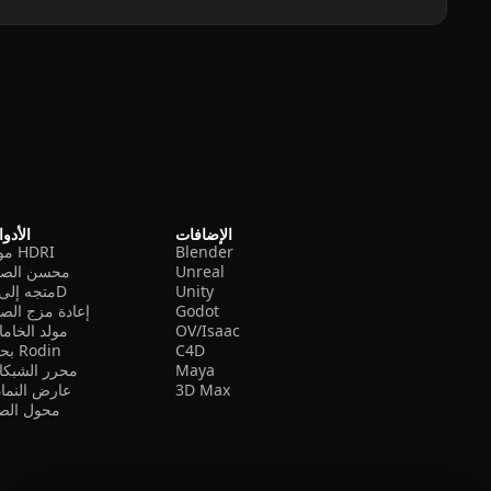
الإضافات
الأدو
Blender
مولد HDRI
Unreal
محسن الصو
Unity
متجه إلى 3D
Godot
إعادة مزج الص
OV/Isaac
مولد الخام
C4D
بحث Rodin
Maya
محرر الشبكا
3D Max
عارض النما
محول الصي