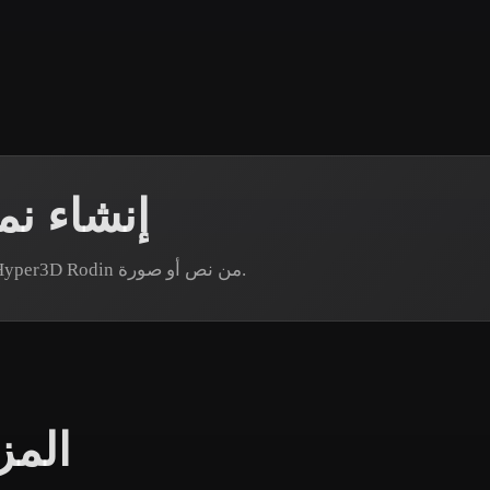
 Art
Realistic
Retro
إنشاء ن
هل تحتاج إلى أصل نوتشباك محدد؟ أنشئ نموذجًا عبر Hyper3D Rodin من نص أو صورة.
المز