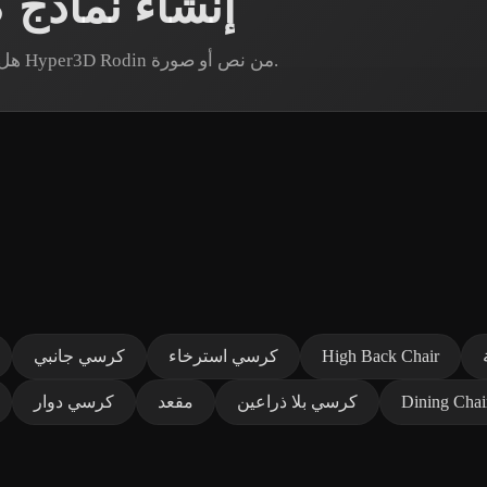
إنشاء نماذ
هل تحتاج إلى أصل كرسي مكتب محدد؟ أنشئ نموذجًا عبر Hyper3D Rodin من نص أو صورة.
High Back Chair
كرسي استرخاء
كرسي جانبي
Dining Chai
كرسي بلا ذراعين
مقعد
كرسي دوار