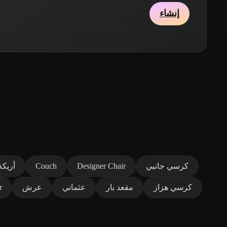
إنشاء
كرسي جانبي
Designer Chair
Couch
أريكة
كرسي هزاز
مقعد بار
عثماني
عرش
r