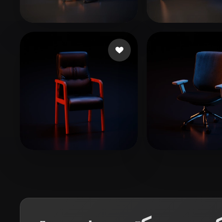
Organic
Photorealistic
Pixel
Kumar Sajan
67 إعجابات
Water Spout
عجابات
Woody
10 إعجابات
H4PY4CCMH1CX