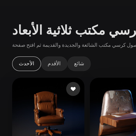
حالات الاستخدام
3D Printing
Animatio
سي مكتب ثلاثية الأبعاد
NFT Creation
E-commer
Jewelry
Metaverse
Design
الإضافات
شائع
الأقدم
الأحدث
Blender
Unity
Unreal
God
الأنماط
Abstract
Anime
Cart
Hand-Painted
Industrial
Isome