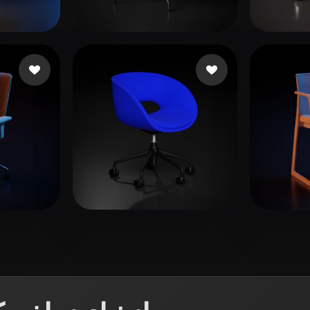
 Art
Realistic
Retro
Reis 
18 إعجابات
Найденов Николай
14 إعجابات
logan
8 إعجابات
hdw
31 إ