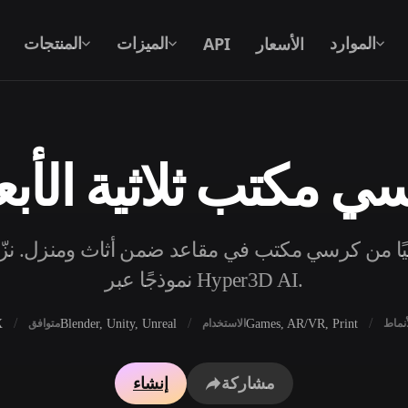
الأسعار
API
الموارد
الميزات
المنتجات
ي مكتب ثلاثية الأبعا
نص إلى 3D
من موجّه نصي إلى كائن 3D — على الفور.
جًا مجانيًا من كرسي مكتب في مقاعد ضمن أثاث ومنزل. ن
API
ادمج ذكاءنا الإبداعي في تطبيقك أو سير
نموذجًا عبر Hyper3D AI.
عملك.
X
Blender, Unity, Unreal
Games, AR/VR, Print
أنماط
الاستخدام
متوافق
محرك بحث النماذج ثلاثية الأبعاد
مولد الخامات بالذكاء 
مشاركة
إنشاء
محول SVG إلى 3D
مولد HDRI بالذكاء الاصطناعي