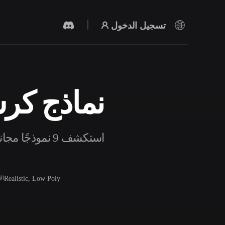
تسجيل الدخول
نماذج كرس
مولد الفيديو بالذكاء الاصطناعي
أنشئ مقاطع فيديو من نص أو صور بالذكاء
الاصطناعي.
استكشف 9 نموذ
Realistic, Low Poly
ال
محرر الشبكات ثلاثية الأبعاد