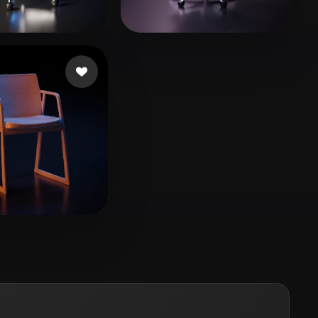
Stylized
Voxel
29 إعجابات
khapaiwo Asingboy
22 إعجابات
Klglpk
9 إعجابات