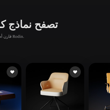
Game
n
Development
تصفح نماذج كر
ce
VR/AR
Mechanical
قارن أصول كرسي مكتب الشائعة والجديدة والقديمة ثم افتح صفحة Rodin.
Engineering
ot
Maya
3DS Max
ComfyUI
oon
Cel-Shaded
Fantasy
tric
Low Poly
Medieval