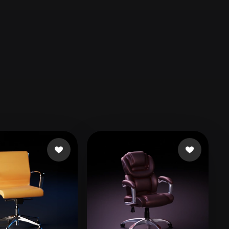
Automotive
Design
Character
Design
21
Flat
Gothic
Minimalist
Modern