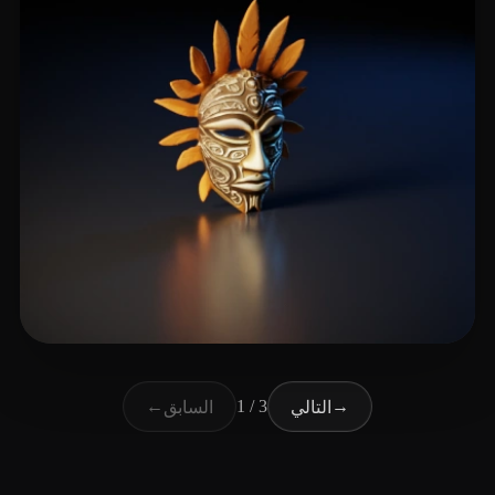
24 إعجابات
K H Shamsudheen
←
1 / 3
→
التالي
السابق