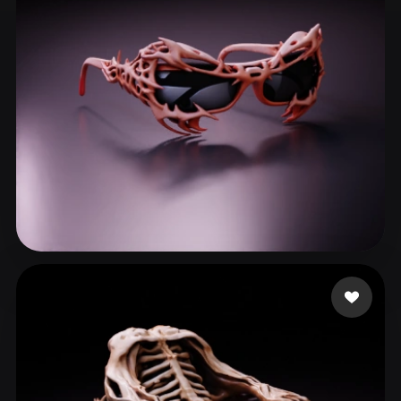
ComfyUI
21
الأنماط
Abstract
Anime
Cartoon
Cel-Shaded
Fantasy
Flat
Gothic
Hand-Painted
Industrial
Isometric
Low Poly
Medieval
Minimalist
Modern
Organic
Photorealistic
Pixel Art
Realistic
Retro
Stylized
94 إعجابات
ᄋ 원복
Voxel