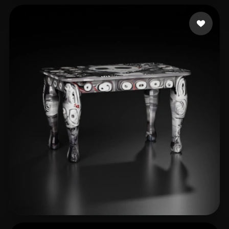
47 إعجابات
anand