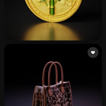
106 إعجابات
club ict