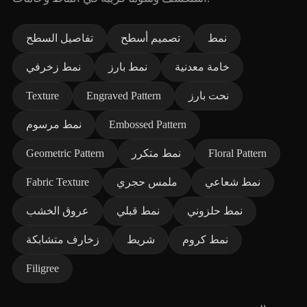
نمط
تصميم أسطح
تفاصيل السطح
خامة معدنية
نمط بارز
نمط زخرفي
نحت بارز
Engraved Pattern
Texture
Embossed Pattern
نمط مرسوم
Floral Pattern
نمط متكرر
Geometric Pattern
نمط شعاعي
ملمس حجري
Fabric Texture
نمط حلزوني
نمط قبلي
عروق الخشب
نمط كروم
شريط
زخارف متشابكة
Filigree