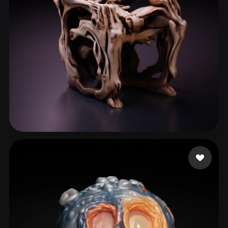
60 إعجابات
psyonicopcrow