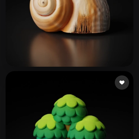
44 إعجابات
xiwed38691