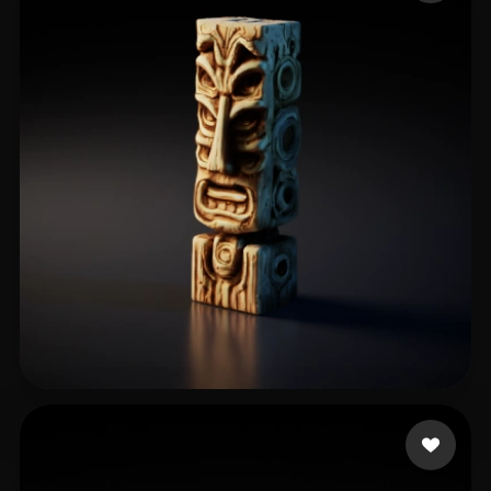
42 إعجابات
bernatrustici