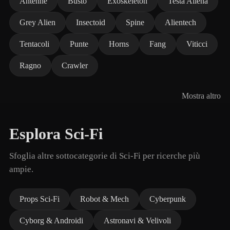
Antenne
Busto
Exoskeleton
Testa Aliena
Grey Alien
Insectoid
Spine
Alientech
Tentacoli
Punte
Horns
Fang
Viticci
Ragno
Crawler
Mostra altro
Esplora Sci-Fi
Sfoglia altre sottocategorie di Sci-Fi per ricerche più
ampie.
Props Sci-Fi
Robot & Mech
Cyberpunk
Cyborg & Androidi
Astronavi & Velivoli