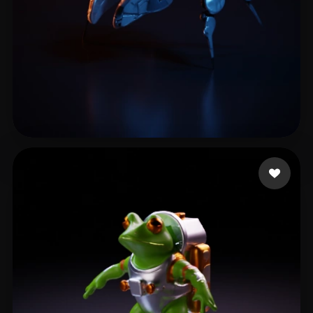
Xudox
9 mi piace