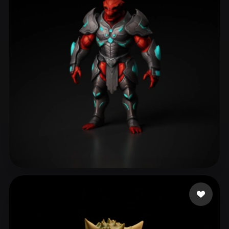
ComfyUI
21
Stili
Abstract
Anime
Cartoon
Cel-Shaded
Fantasy
Flat
Gothic
Hand-Painted
Industrial
Isometric
Low Poly
Medieval
Minimalist
Modern
Organic
Photorealistic
Pixel Art
Realistic
Retro
Stylized
Voxel
frefrefre
170 mi piace