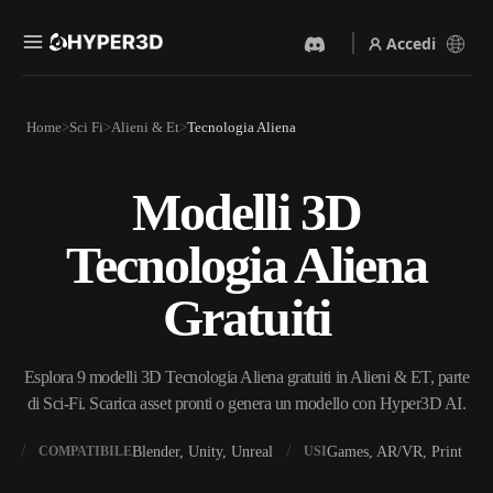
Accedi
Prodotti
Home
Sci Fi
Alieni & Et
Tecnologia Aliena
Funzionalità
Rodin
ChatAvatar
API
Modelli 3D
Da Immagine A 3D
Da Testo A 3D
Prezzi
Carica un'immagine, ottieni
Dal prompt di testo
Tecnologia Aliena
un oggetto 3D all'istante.
all'oggetto 3D — all'istante.
Risorse
Generatore Di Immagini IA
Generatore Video IA
Gratuiti
Genera immagini di alta
Crea video da testo o
qualità da un semplice
immagini con l'AI.
prompt.
Community
Esplora 9 modelli 3D Tecnologia Aliena gratuiti in Alieni & ET, parte
API
di Sci-Fi. Scarica asset pronti o genera un modello con Hyper3D AI.
Integra la nostra AI creativa
nella tua app o nel tuo flusso
Storia
Ricerca
Blog
di lavoro.
X
Blender, Unity, Unreal
Games, AR/VR, Print
COMPATIBILE
USI
OmniCraft