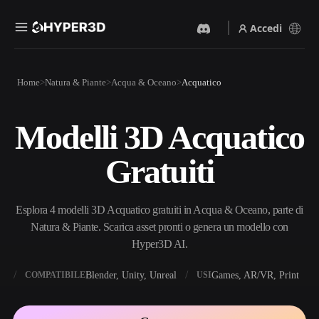
Accedi
Prodotti
Home
Natura & Piante
Acqua & Oceano
Acquatico
Funzionalità
Rodin
ChatAvatar
API
Modelli 3D Acquatico
Da Immagine A 3D
Da Testo A 3D
Prezzi
Carica un'immagine, ottieni
Dal prompt di testo
Gratuiti
un oggetto 3D all'istante.
all'oggetto 3D — all'istante.
Risorse
Generatore Di Immagini IA
Generatore Video IA
Genera immagini di alta
Crea video da testo o
Esplora 4 modelli 3D Acquatico gratuiti in Acqua & Oceano, parte di
qualità da un semplice
immagini con l'AI.
prompt.
Natura & Piante. Scarica asset pronti o genera un modello con
Community
Hyper3D AI.
API
Integra la nostra AI creativa
nella tua app o nel tuo flusso
X
Blender, Unity, Unreal
Games, AR/VR, Print
COMPATIBILE
USI
Storia
Ricerca
Blog
di lavoro.
OmniCraft