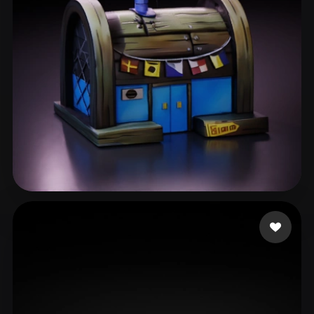
ComfyUI
21
Stili
Abstract
Anime
Cartoon
Cel-Shaded
Fantasy
Flat
Gothic
Hand-Painted
Industrial
Isometric
Low Poly
Medieval
Minimalist
Modern
Organic
Photorealistic
chen
150 mi piace
Pixel Art
Realistic
Retro
Stylized
Voxel