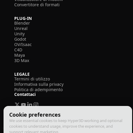
Convertitore di formati
PLUG-IN
Blender
Unreal
Unity
Godot
OV/Isaac
C4D
Maya
3D Max
LEGALE
Termini di utilizzo
Informativa sulla privacy
Politica di adempimento
Contattaci
Cookie preferences
We use essential cookies to keep Hyper3D working and optional
cookies to understand usage, improve the experience, and
support relevant marketing.