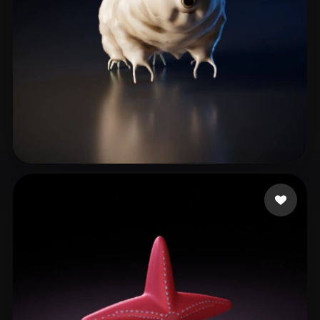
dmitri
6 mi piace