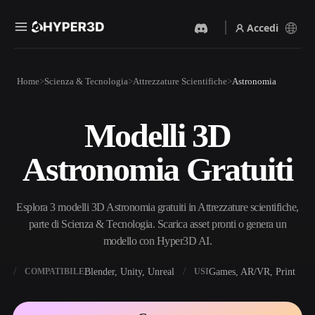
Accedi
Prodotti
Home
Scienza & Tecnologia
Attrezzature Scientifiche
Astronomia
Funzionalità
Rodin
ChatAvatar
API
Modelli 3D
Da Immagine A 3D
Da Testo A 3D
Prezzi
Carica un'immagine, ottieni
Dal prompt di testo
Astronomia Gratuiti
un oggetto 3D all'istante.
all'oggetto 3D — all'istante.
Risorse
Generatore Di Immagini IA
Generatore Video IA
Genera immagini di alta
Crea video da testo o
Esplora 3 modelli 3D Astronomia gratuiti in Attrezzature scientifiche,
qualità da un semplice
immagini con l'AI.
prompt.
parte di Scienza & Tecnologia. Scarica asset pronti o genera un
Community
modello con Hyper3D AI.
API
Integra la nostra AI creativa
nella tua app o nel tuo flusso
X
Blender, Unity, Unreal
Games, AR/VR, Print
COMPATIBILE
USI
Storia
Ricerca
Blog
di lavoro.
OmniCraft