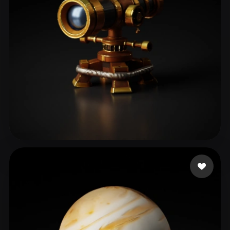
ComfyUI
21
Stili
Abstract
Anime
Cartoon
Cel-Shaded
Fantasy
Flat
Gothic
Hand-Painted
Industrial
Isometric
Low Poly
Medieval
Minimalist
Modern
Organic
Photorealistic
Claus
98 mi piace
Pixel Art
Realistic
Retro
Stylized
Voxel