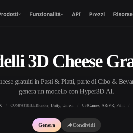
API
Prezzi
Prodotti
Funzionalità
Risorse
lli 3D Cheese Gra
Da Testo A 3D
Dal prompt di testo all'oggetto 3D —
all'istante.
ese gratuiti in Pasti & Piatti, parte di Cibo & Bevan
API
Integra la nostra AI creativa nella tua app o nel
genera un modello con Hyper3D AI.
tuo flusso di lavoro.
X
Blender, Unity, Unreal
Games, AR/VR, Print
COMPATIBILE
USI
i texture IA
Motore di ricerca per modelli 3D
Genera
Condividi
HDRI IA
Convertitore da SVG a 3D