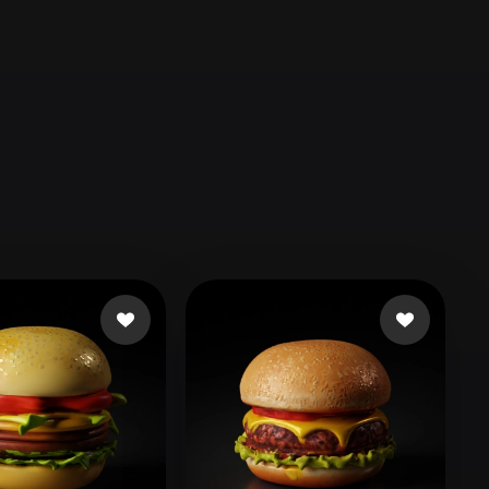
Automotive
Design
Character
Design
21
Flat
Gothic
Minimalist
Modern