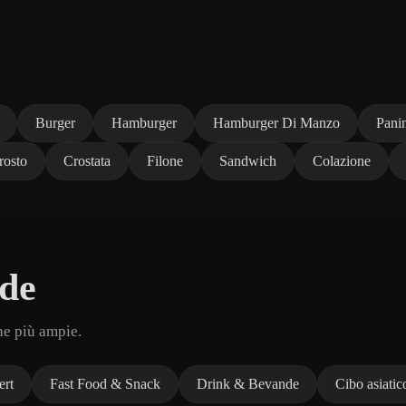
Burger
Hamburger
Hamburger Di Manzo
Pani
rosto
Crostata
Filone
Sandwich
Colazione
de
he più ampie.
ert
Fast Food & Snack
Drink & Bevande
Cibo asiatic