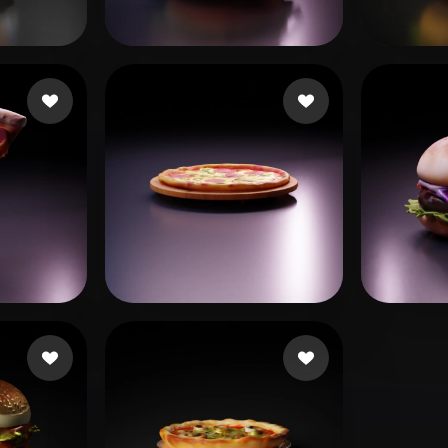
 Art
Realistic
Retro
이 
ve'r
51 mi piace
benji8899
86 mi piace
ace
Dyer Christian
23 mi piace
xiu c