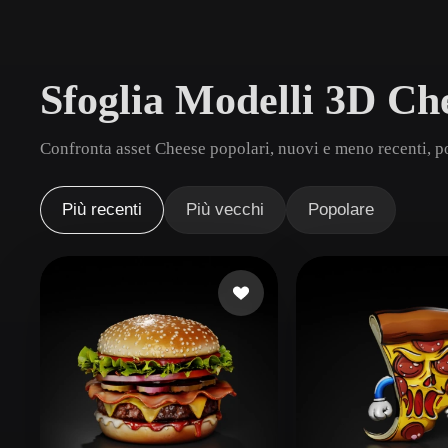
Casi D'uso
3D Printing
Animatio
Sfoglia Modelli 3D Ch
NFT Creation
E-commer
Jewelry
Metaverse
Confronta asset Cheese popolari, nuovi e meno recenti, po
Design
Plug-In
Più recenti
Più vecchi
Popolare
Blender
Unity
Unreal
God
Stili
Abstract
Anime
Cart
Hand-Painted
Industrial
Isome