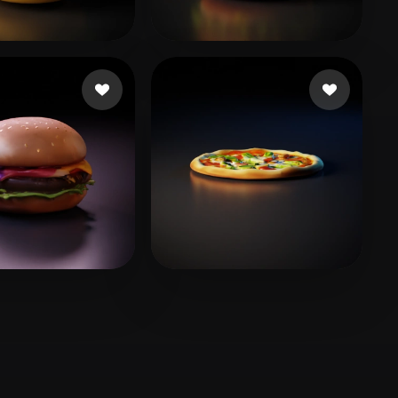
Stylized
Voxel
상오
25 mi piace
fINAL arrow
54 mi piace
d
21 mi piace
Stapelkamp Ike
23 mi piace