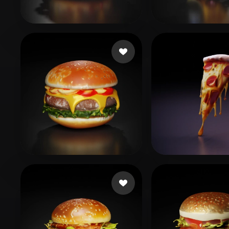
Organic
Photorealistic
Pixel
Wang PJ
49 mi piace
Lienerker'S Ol
Ds Bharathi
38 mi piace
VFXer
19 mi pi