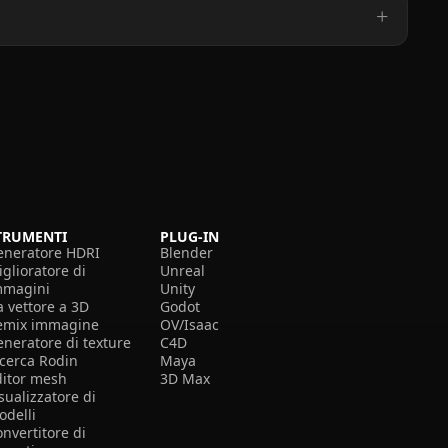
TRUMENTI
PLUG-IN
eneratore HDRI
Blender
glioratore di
Unreal
mmagini
Unity
a vettore a 3D
Godot
emix immagine
OV/Isaac
eneratore di texture
C4D
icerca Rodin
Maya
ditor mesh
3D Max
sualizzatore di
odelli
nvertitore di