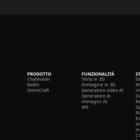
PRODOTTO
FUNZIONALITÀ
S
ChatAvatar
Testo in 3D
G
Rodin
Immagine in 3D
Mi
OmniCraft
Generatore video AI
i
Generatore di
D
immagini AI
R
API
G
R
E
Vi
m
Co