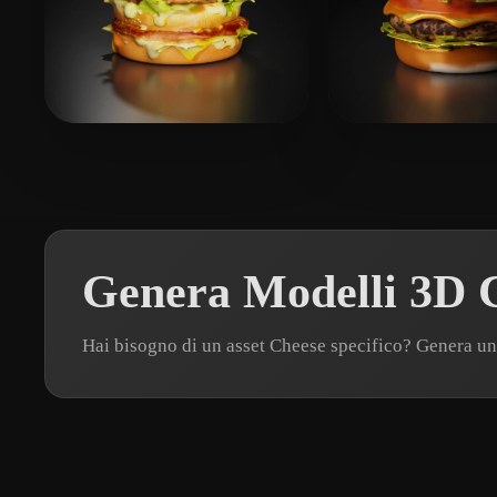
吴 晨
33 mi piace
waterbearbee
1
Genera Modelli 3D C
Hai bisogno di un asset Cheese specifico? Genera u