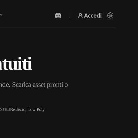
Accedi
tuiti
Generatore Video IA
Crea video da testo o immagini con l'AI.
de. Scarica asset pronti o
Realistic, Low Poly
STILI
Editor mesh 3D