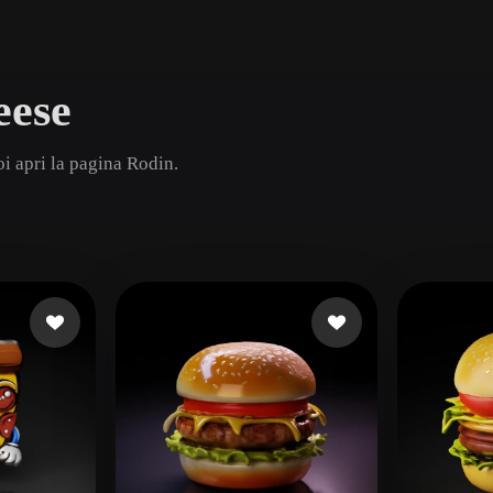
Game
n
Development
eese
ce
VR/AR
Mechanical
i apri la pagina Rodin.
Engineering
ot
Maya
3DS Max
ComfyUI
oon
Cel-Shaded
Fantasy
tric
Low Poly
Medieval