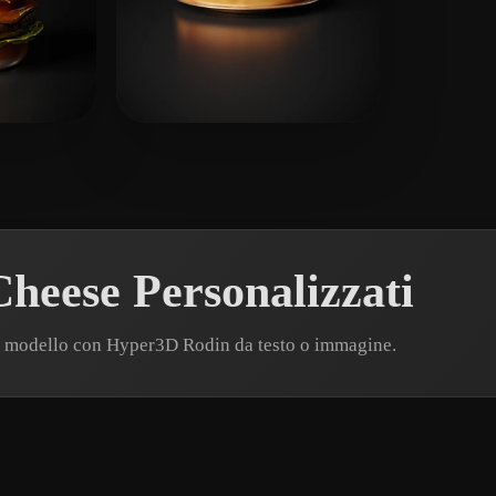
6 mi piace
RealityCheckVR
11 mi piace
heese Personalizzati
n modello con Hyper3D Rodin da testo o immagine.