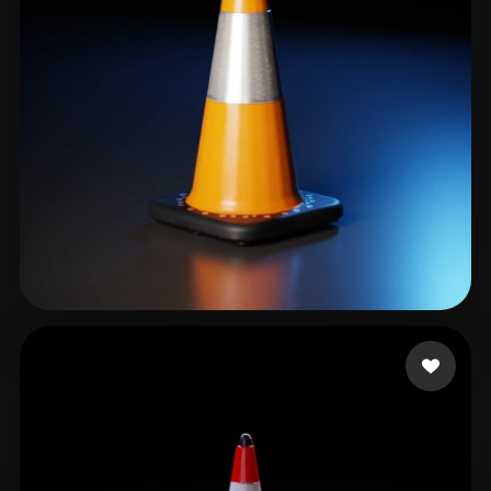
3rfwefrq
59 mi piace