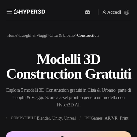
Accedi
Prodotti
Home
Luoghi & Viaggi
Città & Urbano
Construction
Funzionalità
Rodin
ChatAvatar
API
Modelli 3D
Da Immagine A 3D
Da Testo A 3D
Prezzi
Carica un'immagine, ottieni
Dal prompt di testo
Construction Gratuiti
un oggetto 3D all'istante.
all'oggetto 3D — all'istante.
Risorse
Generatore Di Immagini IA
Generatore Video IA
Genera immagini di alta
Crea video da testo o
Esplora 5 modelli 3D Construction gratuiti in Città & Urbano, parte di
qualità da un semplice
immagini con l'AI.
prompt.
Luoghi & Viaggi. Scarica asset pronti o genera un modello con
Community
Hyper3D AI.
API
Integra la nostra AI creativa
nella tua app o nel tuo flusso
X
Blender, Unity, Unreal
Games, AR/VR, Print
COMPATIBILE
USI
Storia
Ricerca
Blog
di lavoro.
OmniCraft