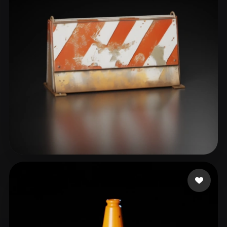
ComfyUI
21
Stili
Abstract
Anime
Cartoon
Cel-Shaded
Fantasy
Flat
Gothic
Hand-Painted
Industrial
Isometric
Low Poly
Medieval
Minimalist
Modern
Organic
Photorealistic
Pixel Art
Realistic
Retro
Stylized
Appinpsire
131 mi piace
Voxel