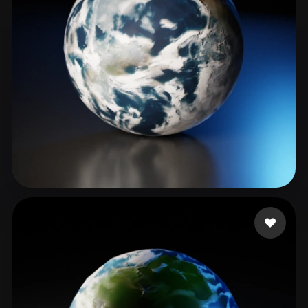
ComfyUI
21
Stili
Abstract
Anime
Cartoon
Cel-Shaded
Fantasy
Flat
Gothic
Hand-Painted
Industrial
Isometric
Low Poly
Medieval
Minimalist
Modern
Organic
Photorealistic
Shubh
83 mi piace
Pixel Art
Realistic
Retro
Stylized
Voxel