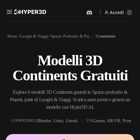
Accedi
Prodotti
Home
Luoghi & Viaggi
Spazio Profondo & Pianeti
Continents
Funzionalità
Rodin
ChatAvatar
API
Modelli 3D
Da Immagine A 3D
Da Testo A 3D
Prezzi
Carica un'immagine, ottieni
Dal prompt di testo
Continents Gratuiti
un oggetto 3D all'istante.
all'oggetto 3D — all'istante.
Risorse
Generatore Di Immagini IA
Generatore Video IA
Genera immagini di alta
Crea video da testo o
Esplora 6 modelli 3D Continents gratuiti in Spazio profondo &
qualità da un semplice
immagini con l'AI.
prompt.
Pianeti, parte di Luoghi & Viaggi. Scarica asset pronti o genera un
Community
modello con Hyper3D AI.
API
Integra la nostra AI creativa
nella tua app o nel tuo flusso
X
Blender, Unity, Unreal
Games, AR/VR, Print
COMPATIBILE
USI
Storia
Ricerca
Blog
di lavoro.
OmniCraft