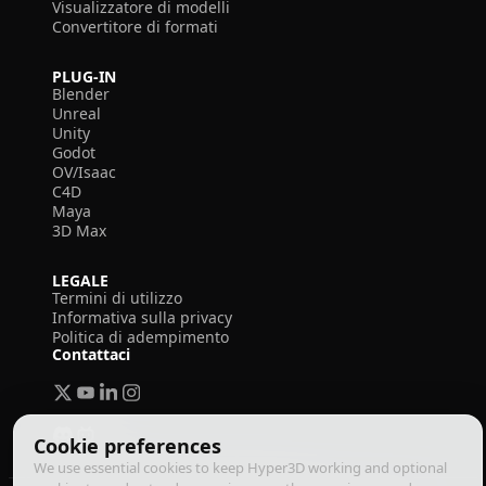
Visualizzatore di modelli
Convertitore di formati
PLUG-IN
Blender
Unreal
Unity
Godot
OV/Isaac
C4D
Maya
3D Max
LEGALE
Termini di utilizzo
Informativa sulla privacy
Politica di adempimento
Contattaci
Cookie preferences
We use essential cookies to keep Hyper3D working and optional