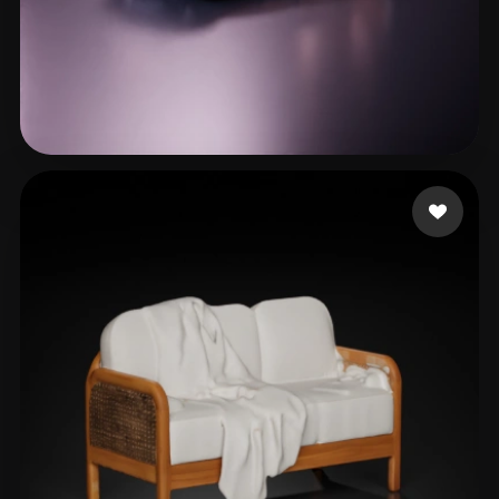
hg[hfvd obid
72 mi piace