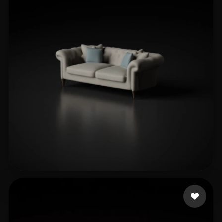
Gyf6f6gf
15 mi piace