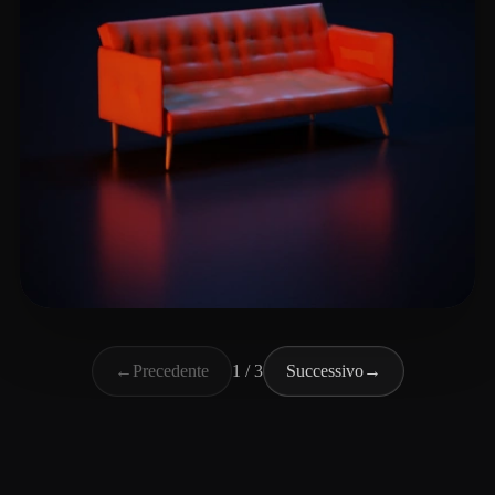
Cruise Car
11 mi piace
←
Precedente
1 / 3
Successivo
→