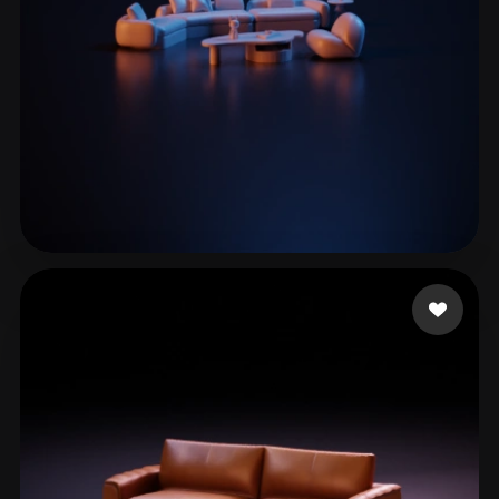
eEhyQx
150 mi piace