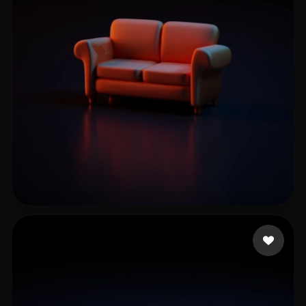
Kwairanga Tukur
29 mi piace