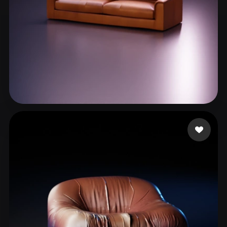
unni ujwal
204 mi piace