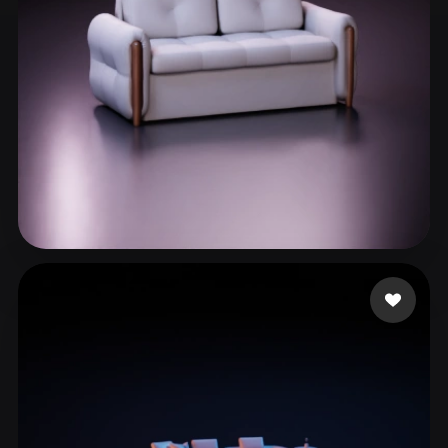
ComfyUI
21
Stili
Abstract
Anime
Cartoon
Cel-Shaded
Fantasy
Flat
Gothic
Hand-Painted
Industrial
Isometric
Low Poly
Medieval
Minimalist
Modern
Organic
Photorealistic
Justin Austin
98 mi piace
Pixel Art
Realistic
Retro
Stylized
Voxel