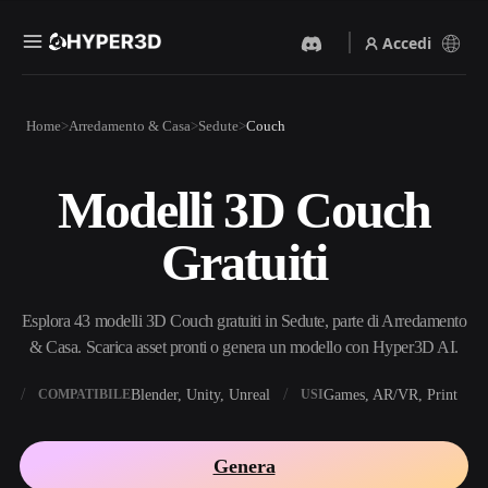
Accedi
Prodotti
Home
Arredamento & Casa
Sedute
Couch
Funzionalità
Rodin
ChatAvatar
API
Modelli 3D Couch
Da Immagine A 3D
Da Testo A 3D
Prezzi
Carica un'immagine, ottieni
Dal prompt di testo
Gratuiti
un oggetto 3D all'istante.
all'oggetto 3D — all'istante.
Risorse
Generatore Di Immagini IA
Generatore Video IA
Genera immagini di alta
Crea video da testo o
Esplora 43 modelli 3D Couch gratuiti in Sedute, parte di Arredamento
qualità da un semplice
immagini con l'AI.
prompt.
& Casa. Scarica asset pronti o genera un modello con Hyper3D AI.
Community
API
X
Blender, Unity, Unreal
Games, AR/VR, Print
COMPATIBILE
USI
Integra la nostra AI creativa
nella tua app o nel tuo flusso
Storia
Ricerca
Blog
di lavoro.
Genera
OmniCraft