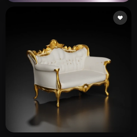
job
17 mi piace