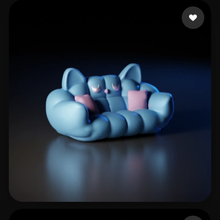
Elfarargy Mohamed
31 mi piace
c st
31 mi piace