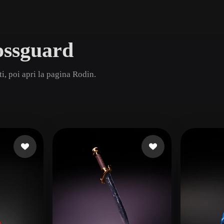
Game
n
Development
ossguard
ce
VR/AR
Mechanical
, poi apri la pagina Rodin.
Engineering
ot
Maya
3DS Max
ComfyUI
oon
Cel-Shaded
Fantasy
tric
Low Poly
Medieval