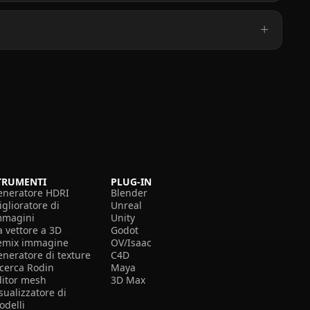
TRUMENTI
PLUG-IN
eneratore HDRI
Blender
glioratore di
Unreal
mmagini
Unity
a vettore a 3D
Godot
emix immagine
OV/Isaac
eneratore di texture
C4D
icerca Rodin
Maya
ditor mesh
3D Max
sualizzatore di
odelli