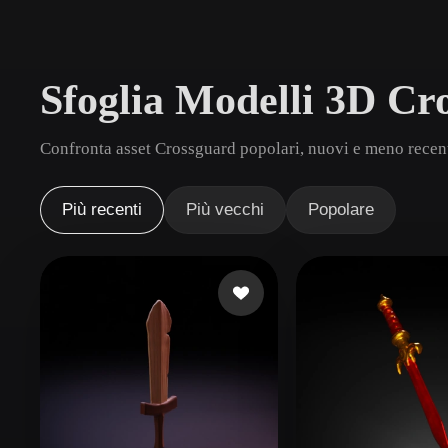
Casi D'uso
3D Printing
Animatio
Sfoglia Modelli 3D Cr
NFT Creation
E-commer
Jewelry
Metaverse
Confronta asset Crossguard popolari, nuovi e meno recenti
Design
Plug-In
Più recenti
Più vecchi
Popolare
Blender
Unity
Unreal
God
Stili
Abstract
Anime
Cart
Hand-Painted
Industrial
Isome