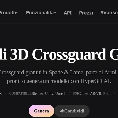
API
Prezzi
Prodotti
Funzionalità
Risorse
i 3D Crossguard G
Da Testo A 3D
Dal prompt di testo all'oggetto 3D —
all'istante.
ossguard gratuiti in Spade & Lame, parte di Armi &
API
Integra la nostra AI creativa nella tua app o nel
pronti o genera un modello con Hyper3D AI.
tuo flusso di lavoro.
X
Blender, Unity, Unreal
Games, AR/VR, Print
COMPATIBILE
USI
i texture IA
Motore di ricerca per modelli 3D
Genera
Condividi
HDRI IA
Convertitore da SVG a 3D