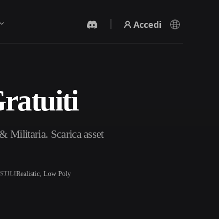
Accedi
ratuiti
Generatore Video IA
Crea video da testo o immagini con l'AI.
 Militaria. Scarica asset
Realistic, Low Poly
STILI
Editor mesh 3D