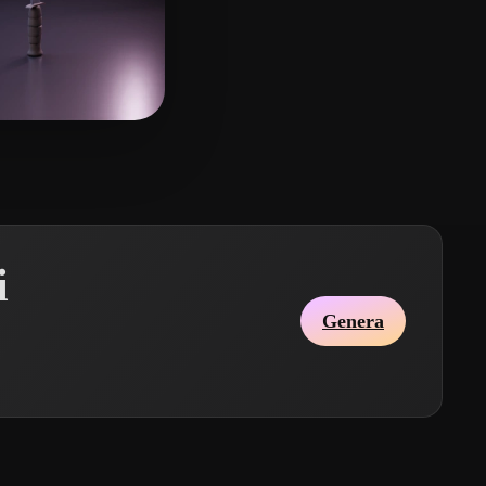
jiang
9 mi piace
i
Genera