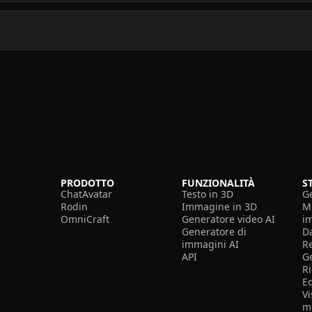
PRODOTTO
FUNZIONALITÀ
S
ChatAvatar
Testo in 3D
G
Rodin
Immagine in 3D
Mi
OmniCraft
Generatore video AI
i
Generatore di
D
immagini AI
R
API
G
R
E
Vi
m