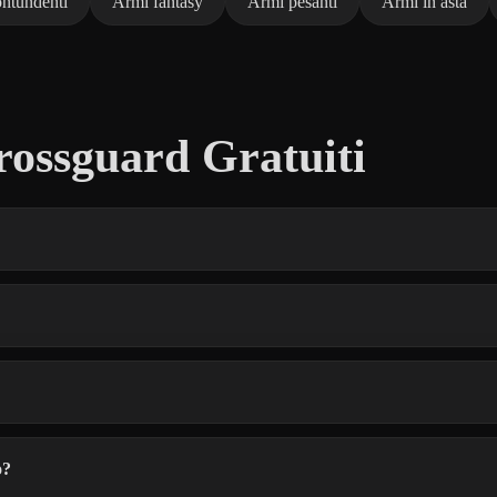
ntundenti
Armi fantasy
Armi pesanti
Armi in asta
ossguard Gratuiti
o?