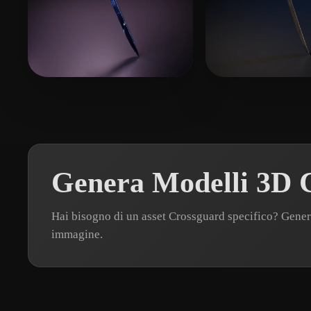
Virzì Gianmarco
93 mi piace
Gorka Games
2
Genera Modelli 3D C
Hai bisogno di un asset Crossguard specifico? Gene
immagine.