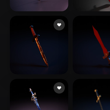
Organic
Photorealistic
Pixel
? Suail
72 mi piace
Таджиковича
Yılmaz Anıl Haydar
10 mi piace
uim Shadow
9 