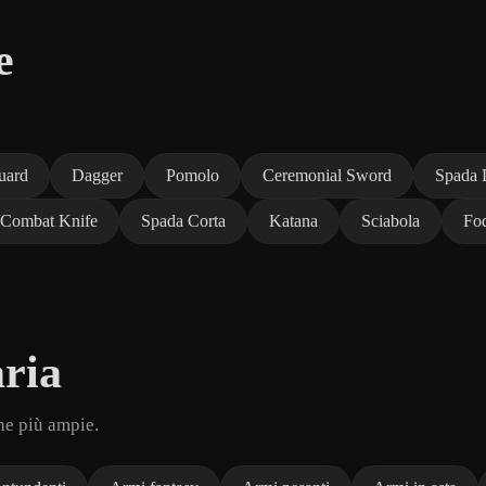
e
uard
Dagger
Pomolo
Ceremonial Sword
Spada 
Combat Knife
Spada Corta
Katana
Sciabola
Fo
ria
che più ampie.