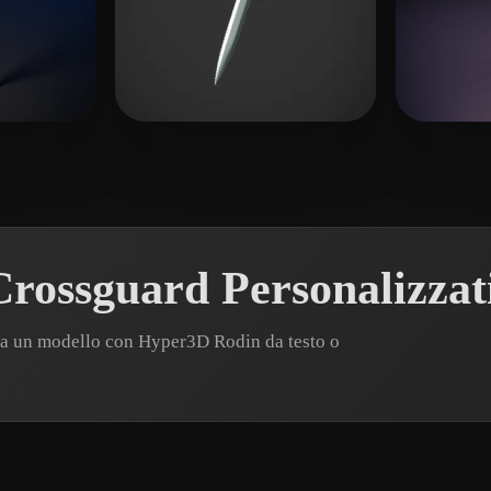
4 mi piace
ErikaB
6 mi piace
john_
rossguard Personalizzat
ra un modello con Hyper3D Rodin da testo o