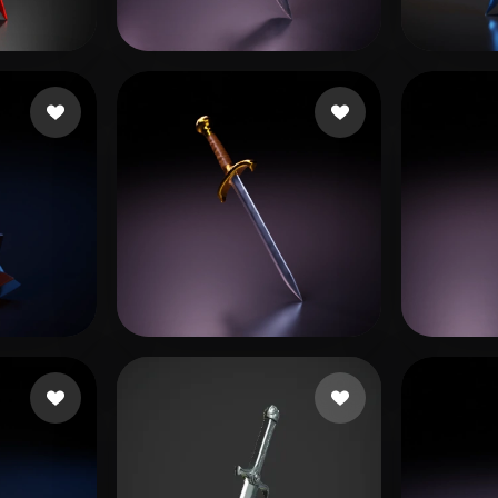
 Art
Realistic
Retro
нович Тад
17 mi piace
123 Yair
29 mi piace
leppä
mi piace
Bloszyk Dominik
47 mi piace
test3