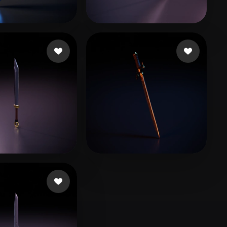
Stylized
Voxel
nen kasper
21 mi piace
Bryant Christian
10 mi piace
6
14 mi piace
kkotego
21 mi piace