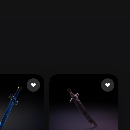
Automotive
Design
Character
Design
21
Flat
Gothic
Minimalist
Modern