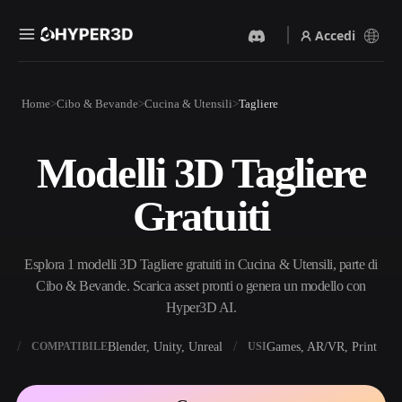
Accedi
Prodotti
Home
Cibo & Bevande
Cucina & Utensili
Tagliere
Funzionalità
Rodin
ChatAvatar
API
Modelli 3D Tagliere
Da Immagine A 3D
Da Testo A 3D
Prezzi
Carica un'immagine, ottieni
Dal prompt di testo
Gratuiti
un oggetto 3D all'istante.
all'oggetto 3D — all'istante.
Risorse
Generatore Di Immagini IA
Generatore Video IA
Genera immagini di alta
Crea video da testo o
Esplora 1 modelli 3D Tagliere gratuiti in Cucina & Utensili, parte di
qualità da un semplice
immagini con l'AI.
prompt.
Cibo & Bevande. Scarica asset pronti o genera un modello con
Community
Hyper3D AI.
API
Integra la nostra AI creativa
nella tua app o nel tuo flusso
X
Blender, Unity, Unreal
Games, AR/VR, Print
COMPATIBILE
USI
Storia
Ricerca
Blog
di lavoro.
OmniCraft