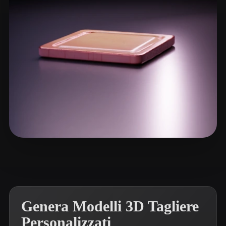
ComfyUI
21
Stili
Abstract
Anime
Cartoon
Cel-Shaded
Fantasy
Flat
Gothic
Hand-Painted
Industrial
Isometric
Low Poly
Medieval
Minimalist
Modern
Organic
Photorealistic
Yurski
21 mi piace
Pixel Art
Realistic
Retro
Stylized
Voxel
Genera Modelli 3D Tagliere
Personalizzati