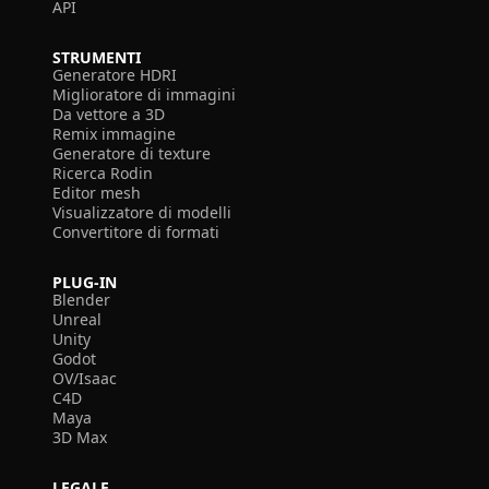
API
STRUMENTI
Generatore HDRI
Miglioratore di immagini
Da vettore a 3D
Remix immagine
Generatore di texture
Ricerca Rodin
Editor mesh
Visualizzatore di modelli
Convertitore di formati
PLUG-IN
Blender
Unreal
Unity
Godot
OV/Isaac
C4D
Maya
3D Max
LEGALE