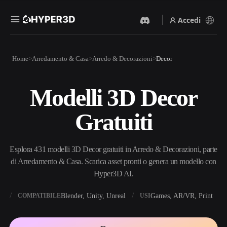
Accedi
Prodotti
Home
Arredamento & Casa
Arredo & Decorazioni
Decor
Funzionalità
Rodin
ChatAvatar
API
Modelli 3D Decor
Da Immagine A 3D
Da Testo A 3D
Prezzi
Carica un'immagine, ottieni
Dal prompt di testo
Gratuiti
un oggetto 3D all'istante.
all'oggetto 3D — all'istante.
Risorse
Generatore Di Immagini IA
Generatore Video IA
Genera immagini di alta
Crea video da testo o
Esplora 431 modelli 3D Decor gratuiti in Arredo & Decorazioni, parte
qualità da un semplice
immagini con l'AI.
prompt.
di Arredamento & Casa. Scarica asset pronti o genera un modello con
Community
Hyper3D AI.
API
Integra la nostra AI creativa
nella tua app o nel tuo flusso
X
Blender, Unity, Unreal
Games, AR/VR, Print
COMPATIBILE
USI
Storia
Ricerca
Blog
di lavoro.
OmniCraft