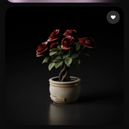
Csvsgsvd Hhsvdhd
82 mi piace