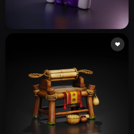
ged nub
31 mi piace