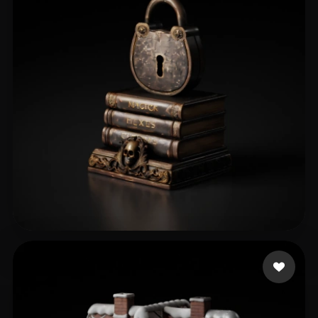
perrydies
29 mi piace