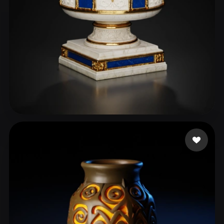
ironrunedev
8 mi piace