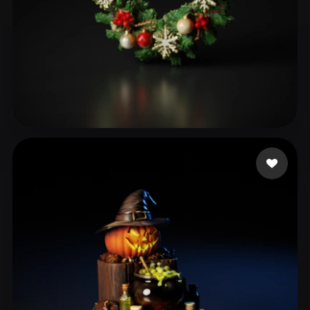
taytay
49 mi piace