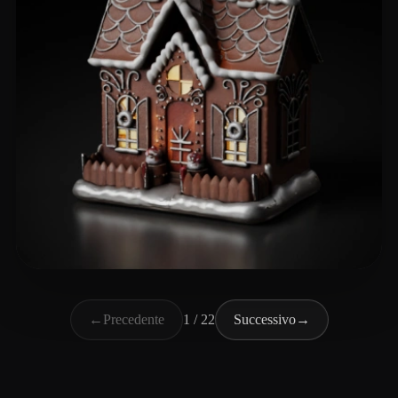
Games CarrotPlay
46 mi piace
←
Precedente
1 / 22
Successivo
→