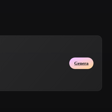
Stylized
Voxel
Genera