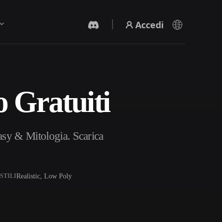
Accedi
 Gratuiti
Generatore Video IA
Crea video da testo o immagini con l'AI.
asy & Mitologia. Scarica
Realistic, Low Poly
STILI
Editor mesh 3D