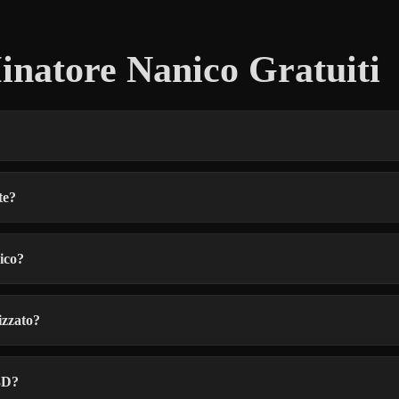
natore Nanico Gratuiti
te?
ico?
izzato?
 3D?