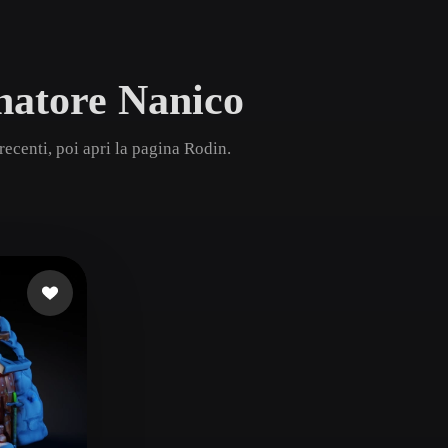
Game
n
Development
natore Nanico
ce
VR/AR
Mechanical
ecenti, poi apri la pagina Rodin.
Engineering
ot
Maya
3DS Max
ComfyUI
oon
Cel-Shaded
Fantasy
tric
Low Poly
Medieval