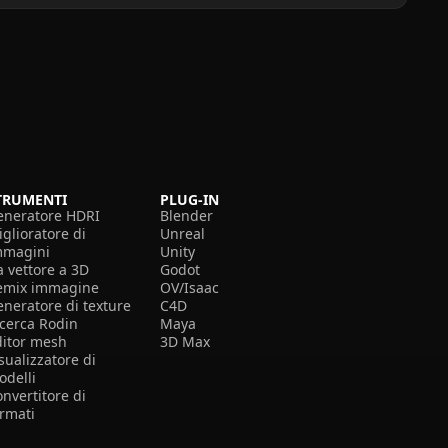
TRUMENTI
PLUG-IN
eneratore HDRI
Blender
glioratore di
Unreal
mmagini
Unity
a vettore a 3D
Godot
emix immagine
OV/Isaac
eneratore di texture
C4D
icerca Rodin
Maya
ditor mesh
3D Max
sualizzatore di
odelli
nvertitore di
ormati