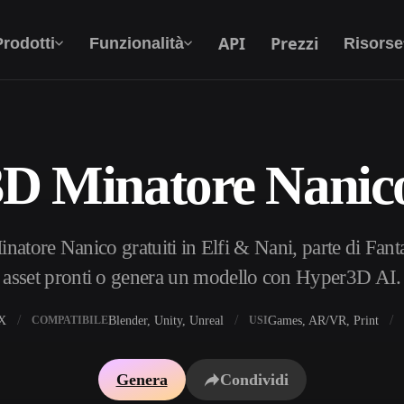
API
Prezzi
Prodotti
Funzionalità
Risorse
3D Minatore Nanico
Da Testo A 3D
Dal prompt di testo all'oggetto 3D —
all'istante.
natore Nanico gratuiti in Elfi & Nani, parte di Fant
API
Integra la nostra AI creativa nella tua app o nel
asset pronti o genera un modello con Hyper3D AI.
tuo flusso di lavoro.
X
Blender, Unity, Unreal
Games, AR/VR, Print
COMPATIBILE
USI
i texture IA
Motore di ricerca per modelli 3D
Genera
Condividi
HDRI IA
Convertitore da SVG a 3D