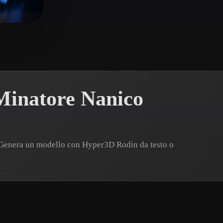
 Art
Realistic
Retro
ce
Minatore Nanico
 Genera un modello con Hyper3D Rodin da testo o