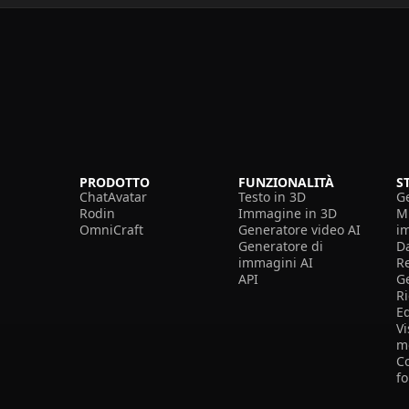
PRODOTTO
FUNZIONALITÀ
S
ChatAvatar
Testo in 3D
G
Rodin
Immagine in 3D
Mi
OmniCraft
Generatore video AI
i
Generatore di
D
immagini AI
R
API
G
R
E
Vi
m
Co
f