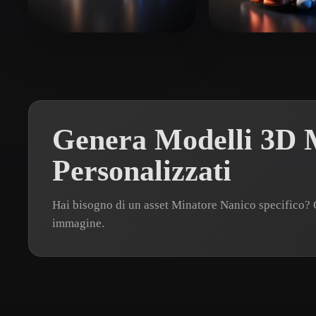
Organic
Photorealistic
Pixel
soztest
60 mi piace
kloklo
19 mi pia
Genera Modelli 3D 
Personalizzati
Hai bisogno di un asset Minatore Nanico specifico?
immagine.