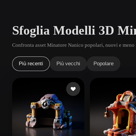
Casi D'uso
3D Printing
Animatio
Sfoglia Modelli 3D Mi
NFT Creation
E-commer
Jewelry
Metaverse
Confronta asset Minatore Nanico popolari, nuovi e meno r
Design
Plug-In
Più recenti
Più vecchi
Popolare
Blender
Unity
Unreal
God
Stili
Abstract
Anime
Cart
Hand-Painted
Industrial
Isome