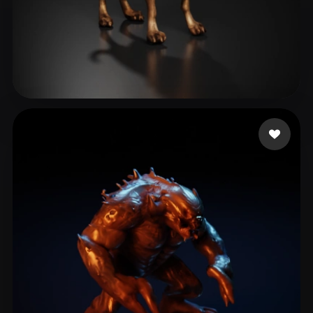
puja ary
36 mi piace