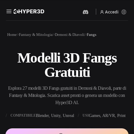
Accedi
Prodotti
Home
Fantasy & Mitologia
Demoni & Diavoli
Fangs
Funzionalità
Rodin
ChatAvatar
API
Modelli 3D Fangs
Da Immagine A 3D
Da Testo A 3D
Prezzi
Carica un'immagine, ottieni
Dal prompt di testo
Gratuiti
un oggetto 3D all'istante.
all'oggetto 3D — all'istante.
Risorse
Generatore Di Immagini IA
Generatore Video IA
Genera immagini di alta
Crea video da testo o
Esplora 27 modelli 3D Fangs gratuiti in Demoni & Diavoli, parte di
qualità da un semplice
immagini con l'AI.
prompt.
Fantasy & Mitologia. Scarica asset pronti o genera un modello con
Community
Hyper3D AI.
API
Integra la nostra AI creativa
nella tua app o nel tuo flusso
X
Blender, Unity, Unreal
Games, AR/VR, Print
COMPATIBILE
USI
Storia
Ricerca
Blog
di lavoro.
OmniCraft