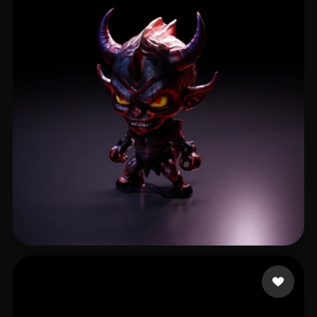
hsu huang wei
7 mi piace