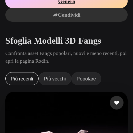
Genera
Casi D'uso
Remix immagini IA
Generatore HDRI IA
Editor mesh 3D
3D Printing
Animation
Condividi
Miglioratore immagini IA
Motore di ricerca per modelli 3D
Game
Automotive
Generatore di texture IA
Convertitore da SVG a 3D
Development
Design
Sfoglia Modelli 3D Fangs
NFT Creation
E-commerce
Character
Confronta asset Fangs popolari, nuovi e meno recenti, poi
VR/AR
Design
apri la pagina Rodin.
Metaverse
Jewelry Design
Mechanical
Più recenti
Più vecchi
Popolare
Engineering
Plug-In
Blender
Unity
Unreal
Godot
Maya
3DS Max