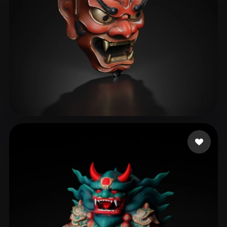
rst20042155@2925.com
239 mi piace