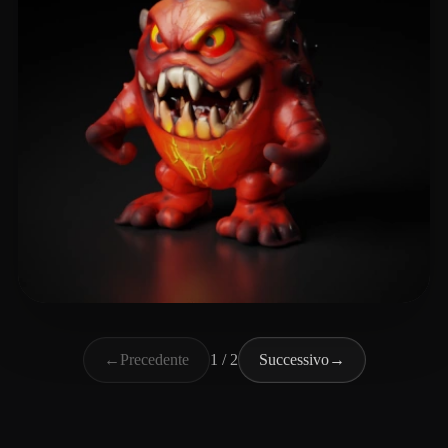
knowles scott
7 mi piace
←
Precedente
1 / 2
Successivo
→