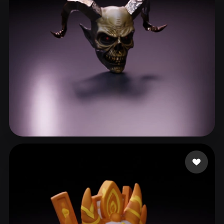
ComfyUI
21
Stili
Abstract
Anime
Cartoon
Cel-Shaded
Fantasy
Flat
Gothic
Hand-Painted
Industrial
Isometric
Low Poly
Medieval
Minimalist
Modern
Organic
Photorealistic
Moquillaza Edgardo
52 mi piace
Pixel Art
Realistic
Retro
Stylized
Voxel