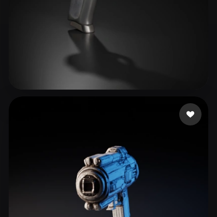
King Rolex
67 mi piace