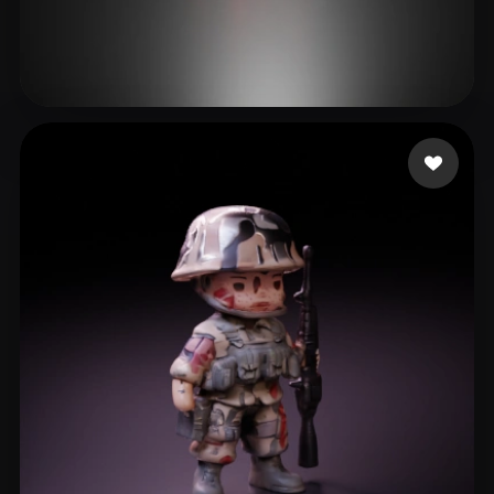
he chaotom
18 mi piace