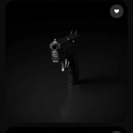
Eric Catonial King
31 mi piace
Catyrn
26 mi piace