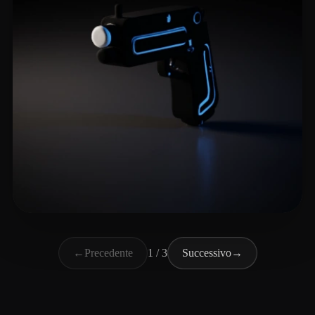
Zivkovich Brian
8 mi piace
←
Precedente
1 / 3
Successivo
→