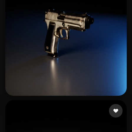
Zivkovich Brian
41 mi piace