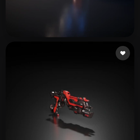
adasda
18 mi piace