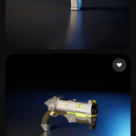
eEhyQx
8 mi piace