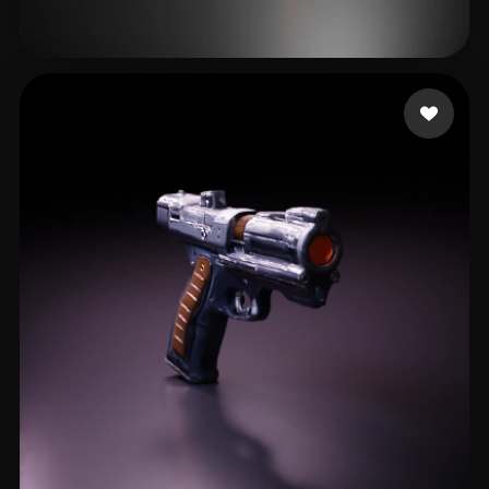
Storylee2
7 mi piace