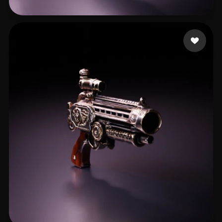
ELMRABET salaheddine
8 mi piace