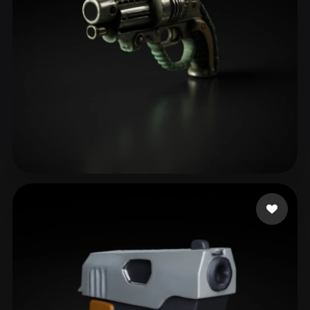
MrJay
69 mi piace