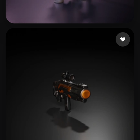
АМ Студия архитектур
12 mi piace