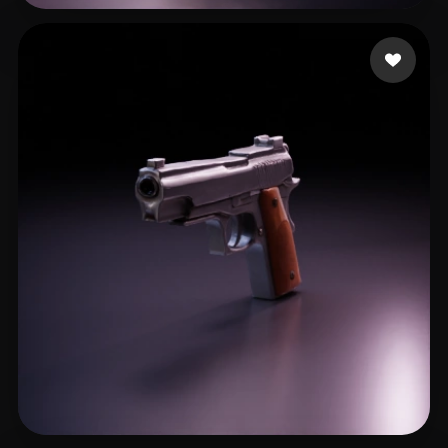
ELMRABET salaheddine
18 mi piace