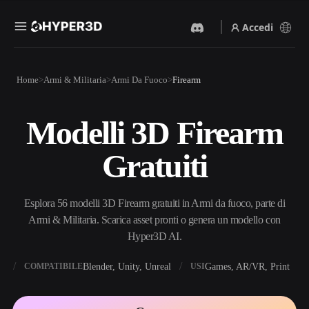
Accedi
Prodotti
Home
Armi & Militaria
Armi Da Fuoco
Firearm
Funzionalità
Rodin
ChatAvatar
API
Modelli 3D Firearm
Da Immagine A 3D
Da Testo A 3D
Prezzi
Carica un'immagine, ottieni
Dal prompt di testo
Gratuiti
un oggetto 3D all'istante.
all'oggetto 3D — all'istante.
Risorse
Generatore Di Immagini IA
Generatore Video IA
Genera immagini di alta
Crea video da testo o
Esplora 56 modelli 3D Firearm gratuiti in Armi da fuoco, parte di
qualità da un semplice
immagini con l'AI.
prompt.
Armi & Militaria. Scarica asset pronti o genera un modello con
Community
Hyper3D AI.
API
Integra la nostra AI creativa
nella tua app o nel tuo flusso
X
Blender, Unity, Unreal
Games, AR/VR, Print
COMPATIBILE
USI
Storia
Ricerca
Blog
di lavoro.
OmniCraft