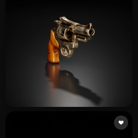
hiraro4902@cutxsew.com
19 mi piace