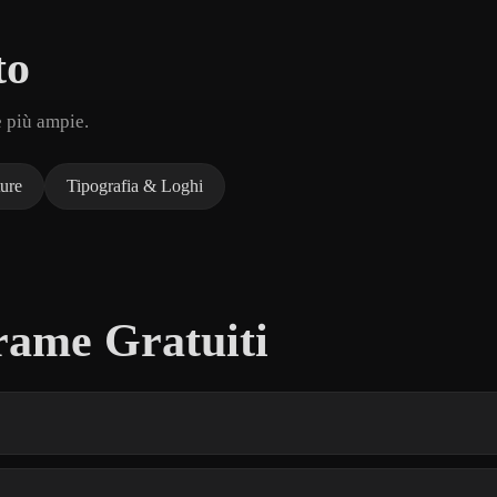
to
e più ampie.
ture
Tipografia & Loghi
rame Gratuiti