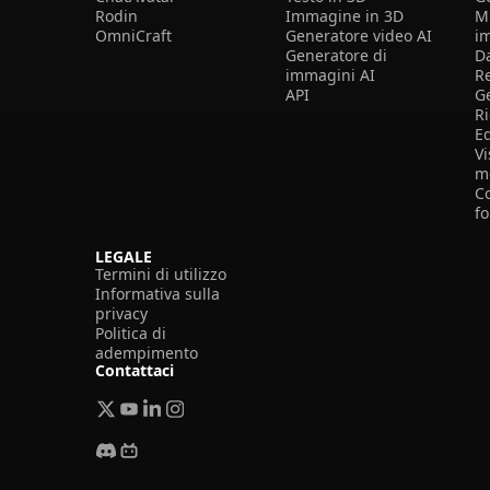
Rodin
Immagine in 3D
Mi
OmniCraft
Generatore video AI
i
Generatore di
D
immagini AI
R
API
G
R
E
Vi
m
Co
f
LEGALE
Termini di utilizzo
Informativa sulla
privacy
Politica di
adempimento
Contattaci