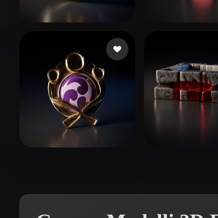
Organic
Photorealistic
Pixel
Leviton Wesley
19 mi piace
Ukkar Md
8 mi
YaeSakuraL
11 mi piace
Piercy Charlie