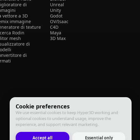
glioratore di
Unreal
mmagini
Unity
a vettore a 3D
Godot
emix immagine
OV/Isaac
eneratore di texture
C4D
icerca Rodin
Maya
ditor mesh
3D Max
sualizzatore di
odelli
nvertitore di
ormati
Cookie preferences
We use essential cookies to keep Hyper3D working and
optional cookies to understand usage, improve the
experience, and support relevant marketing.
Accept all
Essential only