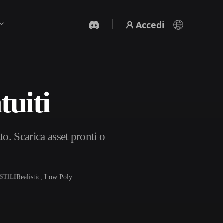
Accedi
uiti
Generatore Video IA
Crea video da testo o immagini con l'AI.
o. Scarica asset pronti o
Realistic, Low Poly
STILI
Editor mesh 3D