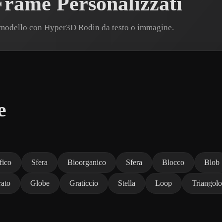
rame Personalizzati
 modello con Hyper3D Rodin da testo o immagine.
e
fico
Sfera
Bioorganico
Sfera
Blocco
Blob
ato
Globe
Graticcio
Stella
Loop
Triangolo