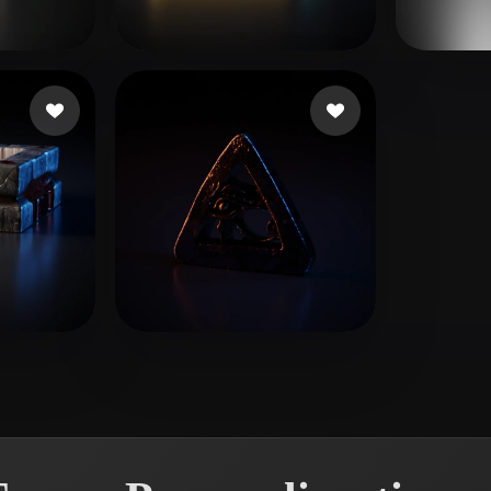
 Art
Realistic
Retro
 piace
zhong zelong
11 mi piace
Freez
14 mi piace
Habdelmnap
7 mi piace