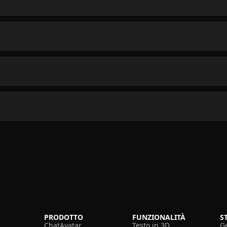
PRODOTTO
FUNZIONALITÀ
S
ChatAvatar
Testo in 3D
G