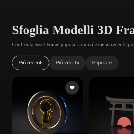
Casi D'uso
3D Printing
Animatio
Sfoglia Modelli 3D F
NFT Creation
E-commer
Jewelry
Metaverse
Confronta asset Frame popolari, nuovi e meno recenti, poi
Design
Plug-In
Più recenti
Più vecchi
Popolare
Blender
Unity
Unreal
God
Stili
Abstract
Anime
Cart
Hand-Painted
Industrial
Isome