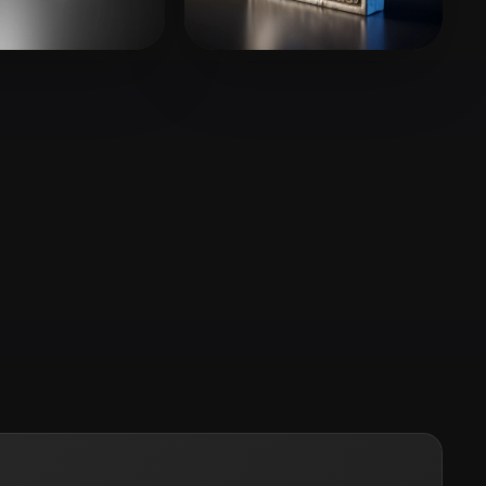
Stylized
Voxel
郑 明扬
e
9 mi piace
17 mi piace