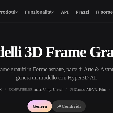
API
Prezzi
Prodotti
Funzionalità
Risorse
elli 3D Frame Grat
Da Testo A 3D
Dal prompt di testo all'oggetto 3D —
all'istante.
me gratuiti in Forme astratte, parte di Arte & Astratt
API
Integra la nostra AI creativa nella tua app o nel
genera un modello con Hyper3D AI.
tuo flusso di lavoro.
X
Blender, Unity, Unreal
Games, AR/VR, Print
COMPATIBILE
USI
i texture IA
Motore di ricerca per modelli 3D
Genera
Condividi
HDRI IA
Convertitore da SVG a 3D