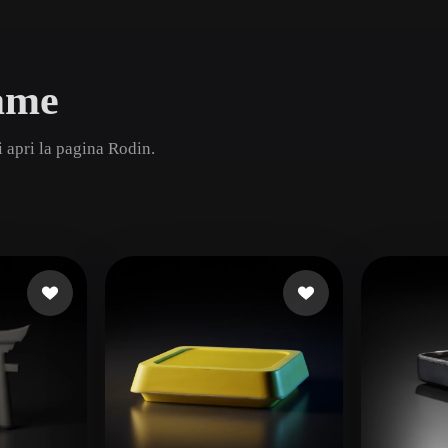
Game
n
Development
rame
ce
VR/AR
Mechanical
 apri la pagina Rodin.
Engineering
ot
Maya
3DS Max
ComfyUI
oon
Cel-Shaded
Fantasy
tric
Low Poly
Medieval