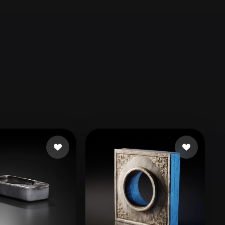
Automotive
Design
Character
Design
21
Flat
Gothic
Minimalist
Modern