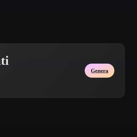
Stylized
Voxel
ti
Genera