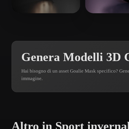
Organic
Photorealistic
Pixel
Getlowgun
66 mi piace
Gaming Fares
4
Genera Modelli 3D G
Hai bisogno di un asset Goalie Mask specifico? Gen
immagine.
Altro in Sport invernal