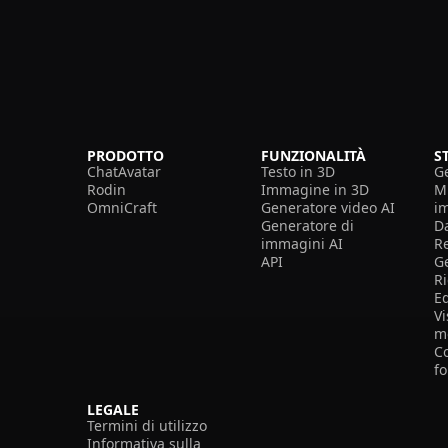
PRODOTTO
FUNZIONALITÀ
S
ChatAvatar
Testo in 3D
G
Rodin
Immagine in 3D
Mi
OmniCraft
Generatore video AI
i
Generatore di
D
immagini AI
R
API
G
R
E
Vi
m
Co
f
LEGALE
Termini di utilizzo
Informativa sulla