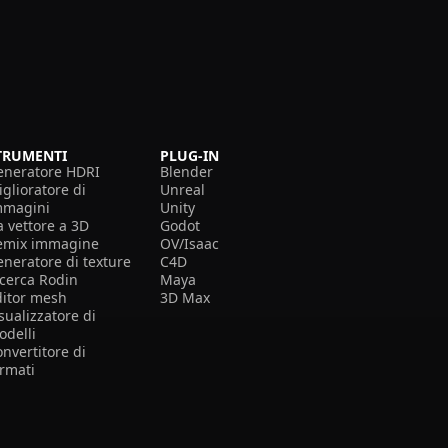
TRUMENTI
PLUG-IN
eneratore HDRI
Blender
glioratore di
Unreal
mmagini
Unity
a vettore a 3D
Godot
emix immagine
OV/Isaac
eneratore di texture
C4D
icerca Rodin
Maya
ditor mesh
3D Max
sualizzatore di
odelli
nvertitore di
ormati