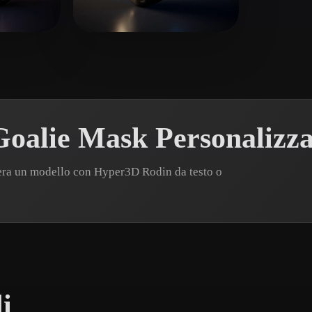
 Art
Realistic
Retro
0 mi piace
NaughtyyJuan
51 mi piace
oalie Mask Personalizza
era un modello con Hyper3D Rodin da testo o
i