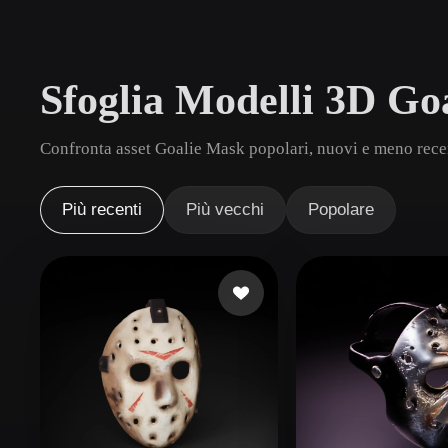
Casi D'uso
3D Printing
Animatio
Sfoglia Modelli 3D Go
NFT Creation
E-commer
Jewelry
Metaverse
Confronta asset Goalie Mask popolari, nuovi e meno recen
Design
Plug-In
Più recenti
Più vecchi
Popolare
Blender
Unity
Unreal
God
Stili
Abstract
Anime
Cart
Hand-Painted
Industrial
Isome