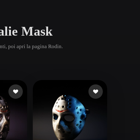
Game
n
Development
alie Mask
ce
VR/AR
Mechanical
ti, poi apri la pagina Rodin.
Engineering
ot
Maya
3DS Max
ComfyUI
oon
Cel-Shaded
Fantasy
tric
Low Poly
Medieval