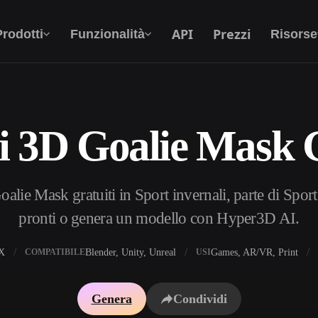
API
Prezzi
Prodotti
Funzionalità
Risorse
i 3D Goalie Mask G
Da Testo A 3D
Dal prompt di testo all'oggetto 3D —
all'istante.
lie Mask gratuiti in Sport invernali, parte di Sport
API
Integra la nostra AI creativa nella tua app o nel
pronti o genera un modello con Hyper3D AI.
tuo flusso di lavoro.
X
Blender, Unity, Unreal
Games, AR/VR, Print
COMPATIBILE
USI
i texture IA
Motore di ricerca per modelli 3D
Genera
Condividi
HDRI IA
Convertitore da SVG a 3D