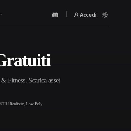
Accedi
ratuiti
Generatore Video IA
Crea video da testo o immagini con l'AI.
 & Fitness. Scarica asset
Realistic, Low Poly
STILI
Editor mesh 3D