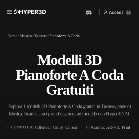
Accedi
Prodotti
Home
Musica
Tastiere
Pianoforte A Coda
Funzionalità
Rodin
ChatAvatar
API
Modelli 3D
Da Immagine A 3D
Da Testo A 3D
Prezzi
Carica un'immagine, ottieni
Dal prompt di testo
Pianoforte A Coda
un oggetto 3D all'istante.
all'oggetto 3D — all'istante.
Risorse
Generatore Di Immagini IA
Generatore Video IA
Gratuiti
Genera immagini di alta
Crea video da testo o
qualità da un semplice
immagini con l'AI.
prompt.
Community
Esplora 1 modelli 3D Pianoforte A Coda gratuiti in Tastiere, parte di
API
Musica. Scarica asset pronti o genera un modello con Hyper3D AI.
Integra la nostra AI creativa
nella tua app o nel tuo flusso
Storia
Ricerca
Blog
di lavoro.
X
Blender, Unity, Unreal
Games, AR/VR, Print
COMPATIBILE
USI
OmniCraft