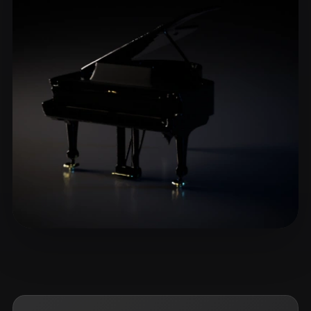
ComfyUI
21
Stili
Abstract
Anime
Cartoon
Cel-Shaded
Fantasy
Flat
Gothic
Hand-Painted
Industrial
Isometric
Low Poly
Medieval
Minimalist
Modern
Organic
Photorealistic
Pixel Art
Realistic
Retro
Stylized
Voxel
eEhyQx
13 mi piace