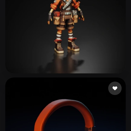
ShonRah
119 mi piace