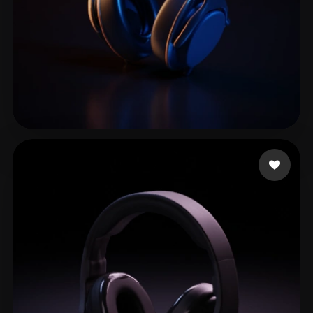
Flight455
60 mi piace