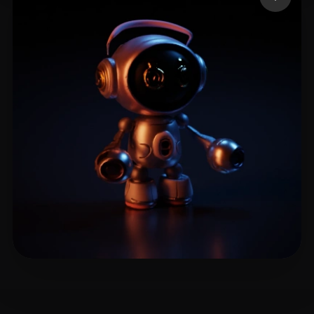
Essouli Anas
12 mi piace