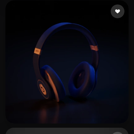
Celf__Z
7 mi piace
L. Alin
11 mi piace