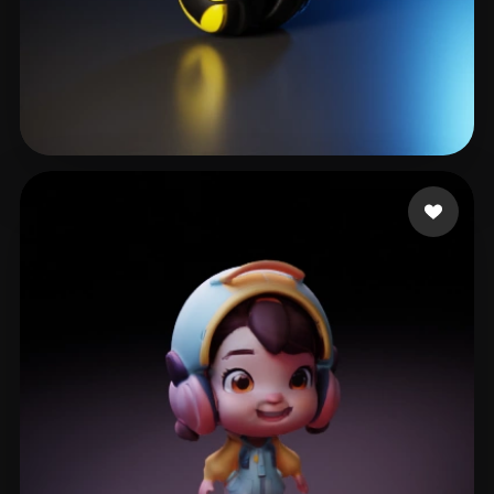
5465757667
20 mi piace