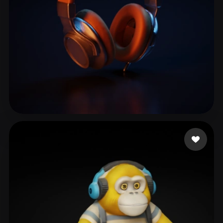
tandberay
80 mi piace