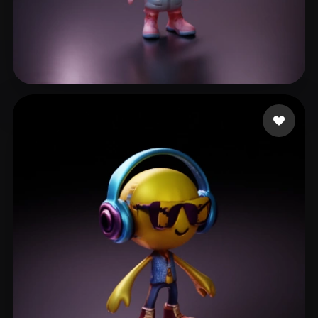
Cañedo Urias Yahir A
12 mi piace