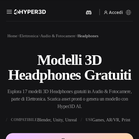
Accedi
Prodotti
Home
Elettronica
Audio & Fotocamere
Headphones
Funzionalità
Rodin
ChatAvatar
API
Modelli 3D
Da Immagine A 3D
Da Testo A 3D
Prezzi
Carica un'immagine, ottieni
Dal prompt di testo
Headphones Gratuiti
un oggetto 3D all'istante.
all'oggetto 3D — all'istante.
Risorse
Generatore Di Immagini IA
Generatore Video IA
Genera immagini di alta
Crea video da testo o
Esplora 17 modelli 3D Headphones gratuiti in Audio & Fotocamere,
qualità da un semplice
immagini con l'AI.
prompt.
parte di Elettronica. Scarica asset pronti o genera un modello con
Community
Hyper3D AI.
API
Integra la nostra AI creativa
nella tua app o nel tuo flusso
X
Blender, Unity, Unreal
Games, AR/VR, Print
COMPATIBILE
USI
Storia
Ricerca
Blog
di lavoro.
OmniCraft