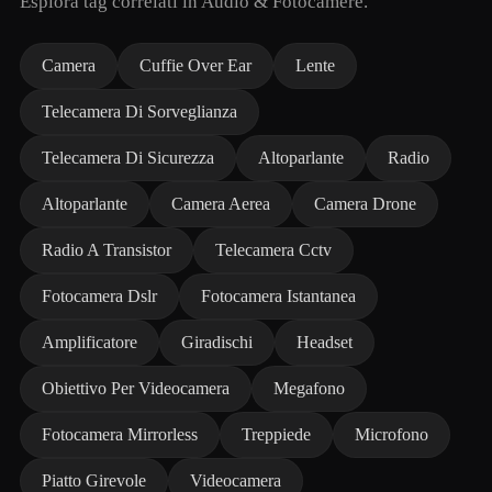
Esplora tag correlati in Audio & Fotocamere.
Camera
Cuffie Over Ear
Lente
Telecamera Di Sorveglianza
Telecamera Di Sicurezza
Altoparlante
Radio
Altoparlante
Camera Aerea
Camera Drone
Radio A Transistor
Telecamera Cctv
Fotocamera Dslr
Fotocamera Istantanea
Amplificatore
Giradischi
Headset
Obiettivo Per Videocamera
Megafono
Fotocamera Mirrorless
Treppiede
Microfono
Piatto Girevole
Videocamera