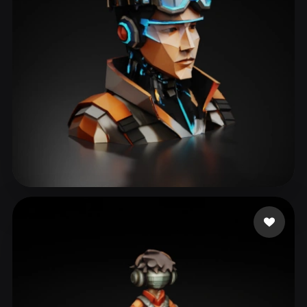
ComfyUI
21
Stili
Abstract
Anime
Cartoon
Cel-Shaded
Fantasy
Flat
Gothic
Hand-Painted
Industrial
Isometric
Low Poly
Medieval
Minimalist
Modern
Organic
Photorealistic
ttt
29 mi piace
Pixel Art
Realistic
Retro
Stylized
Voxel