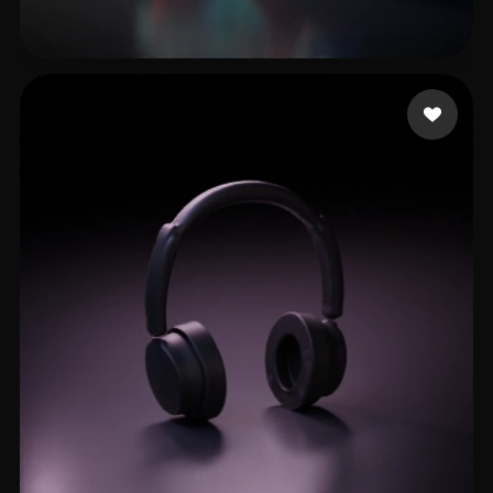
Stybite
2 mi piace