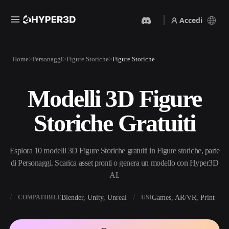
Accedi
Prodotti
Home
Personaggi
Figure Storiche
Figure Storiche
Funzionalità
Rodin
ChatAvatar
API
Modelli 3D Figure
Da Immagine A 3D
Da Testo A 3D
Prezzi
Carica un'immagine, ottieni
Dal prompt di testo
Storiche Gratuiti
un oggetto 3D all'istante.
all'oggetto 3D — all'istante.
Risorse
Generatore Di Immagini IA
Generatore Video IA
Genera immagini di alta
Crea video da testo o
Esplora 10 modelli 3D Figure Storiche gratuiti in Figure storiche, parte
qualità da un semplice
immagini con l'AI.
prompt.
di Personaggi. Scarica asset pronti o genera un modello con Hyper3D
Community
AI.
API
Integra la nostra AI creativa
nella tua app o nel tuo flusso
X
Blender, Unity, Unreal
Games, AR/VR, Print
COMPATIBILE
USI
Storia
Ricerca
Blog
di lavoro.
OmniCraft