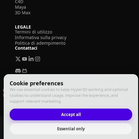
C4D
Maya
3D Max
LEGALE
Termini di utilizzo
Informativa sulla privacy
Politica di adempimento
Contattaci
Cookie preferences
We use essential cookies to keep Hyper3D working and optional
© 2026 Deemos Corporation. Tutti i diritti riservati
cookies to understand usage, improve the experience, and
Termini di Utilizzo
Informativa sulla Privacy
Politica di Adempimento
support relevant marketing.
Italiano
Accept all
Essential only