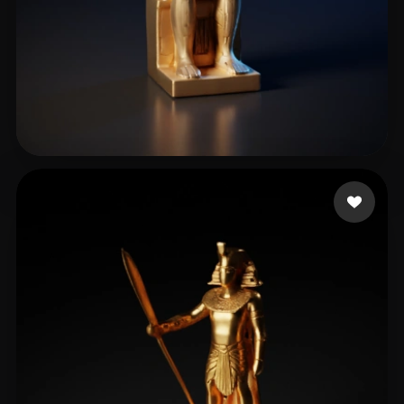
El-madany Abdelrahma
21 mi piace