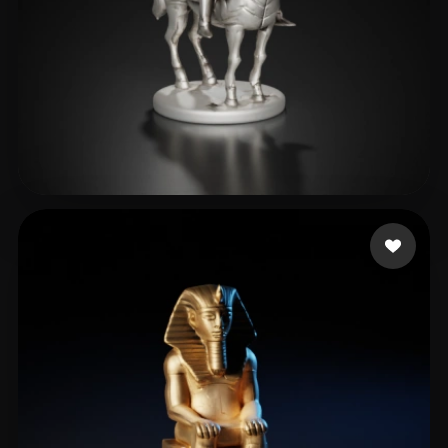
Seph
38 mi piace