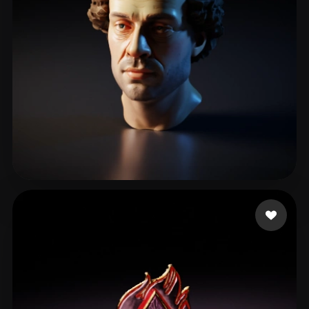
Wiggleneedle
70 mi piace