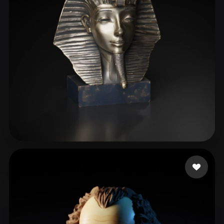
manzilone danzi
123 mi piace