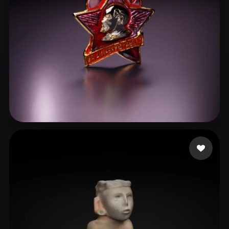
mobayiw438
7 mi piace