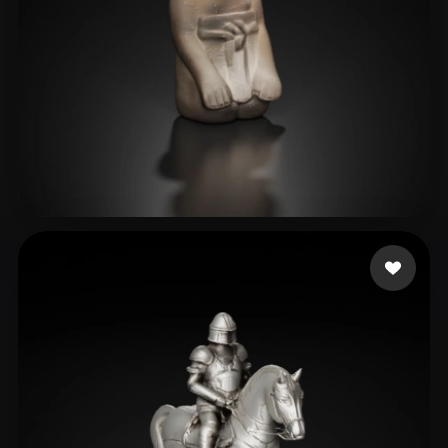
theone01
4 mi piace