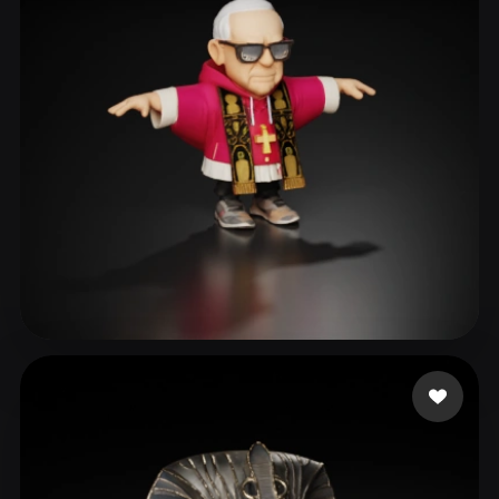
ComfyUI
21
Stili
Abstract
Anime
Cartoon
Cel-Shaded
Fantasy
Flat
Gothic
Hand-Painted
Industrial
Isometric
Low Poly
Medieval
Minimalist
Modern
Organic
Photorealistic
Pixel Art
Realistic
Retro
Stylized
eEhyQx
164 mi piace
Voxel