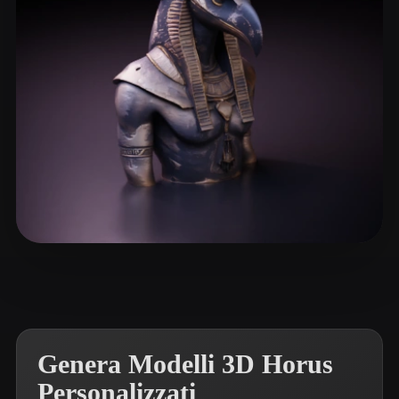
ComfyUI
21
Stili
Abstract
Anime
Cartoon
Cel-Shaded
Fantasy
Flat
Gothic
Hand-Painted
Industrial
Isometric
Low Poly
Medieval
Minimalist
Modern
Organic
Photorealistic
manzilone danzi
212 mi piace
Pixel Art
Realistic
Retro
Stylized
Voxel
Genera Modelli 3D Horus
Personalizzati