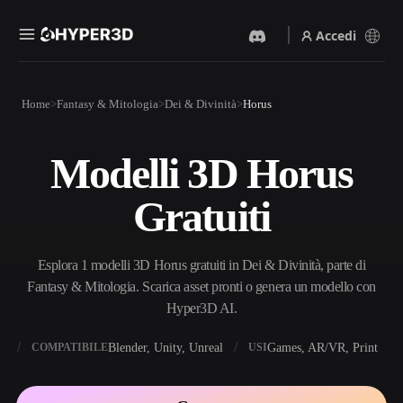
Accedi
Prodotti
Home
Fantasy & Mitologia
Dei & Divinità
Horus
Funzionalità
Rodin
ChatAvatar
API
Modelli 3D Horus
Da Immagine A 3D
Da Testo A 3D
Prezzi
Carica un'immagine, ottieni
Dal prompt di testo
Gratuiti
un oggetto 3D all'istante.
all'oggetto 3D — all'istante.
Risorse
Generatore Di Immagini IA
Generatore Video IA
Genera immagini di alta
Crea video da testo o
Esplora 1 modelli 3D Horus gratuiti in Dei & Divinità, parte di
qualità da un semplice
immagini con l'AI.
prompt.
Fantasy & Mitologia. Scarica asset pronti o genera un modello con
Community
Hyper3D AI.
API
Integra la nostra AI creativa
nella tua app o nel tuo flusso
X
Blender, Unity, Unreal
Games, AR/VR, Print
COMPATIBILE
USI
Storia
Ricerca
Blog
di lavoro.
OmniCraft