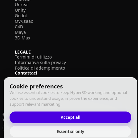
Unreal
Unity
Godot
OV/Isaac
C4D
Maya
3D Max
LEGALE
Termini di utilizzo
Informativa sulla privacy
Politica di adempimento
Contattaci
Cookie preferences
We use essential cookies to keep Hyper3D working and optional
cookies to understand usage, improve the experience, and
support relevant marketing.
© 2026 Deemos Corporation. Tutti i diritti riservati
Accept all
Termini di Utilizzo
Informativa sulla Privacy
Politica di Adempimento
Italiano
Essential only