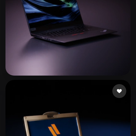
ComfyUI
21
Stili
Abstract
Anime
Cartoon
Cel-Shaded
Fantasy
Flat
Gothic
Hand-Painted
Industrial
Isometric
Low Poly
Medieval
Minimalist
Modern
Organic
Photorealistic
wang yue
75 mi piace
Pixel Art
Realistic
Retro
Stylized
Voxel