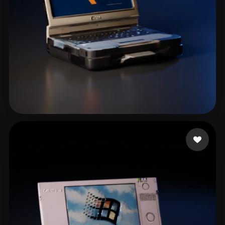
McDaniels Xavion
22 mi piace