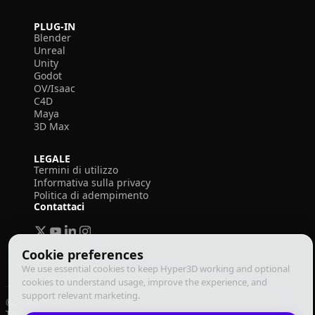
PLUG-IN
Blender
Unreal
Unity
Godot
OV/Isaac
C4D
Maya
3D Max
LEGALE
Termini di utilizzo
Informativa sulla privacy
Politica di adempimento
Contattaci
Cookie preferences
We use essential cookies to keep Hyper3D working and optional
cookies to understand usage, improve the experience, and
support relevant marketing.
© 2026 Deemos Corporation. Tutti i diritti riservati
Termini di Utilizzo
Informativa sulla Privacy
Politica di Adempimento