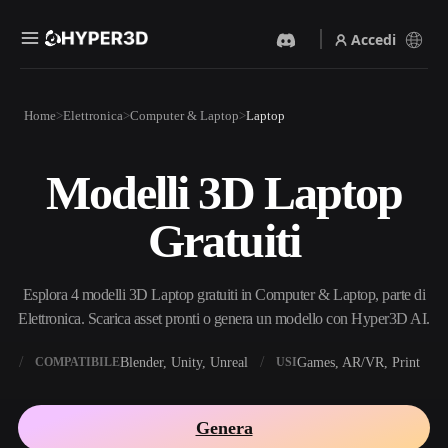
Accedi
Prodotti
Home
Elettronica
Computer & Laptop
Laptop
Funzionalità
Rodin
ChatAvatar
API
Modelli 3D Laptop
Da Immagine A 3D
Da Testo A 3D
Prezzi
Carica un'immagine, ottieni
Dal prompt di testo
Gratuiti
un oggetto 3D all'istante.
all'oggetto 3D — all'istante.
Risorse
Generatore Di Immagini IA
Generatore Video IA
Genera immagini di alta
Crea video da testo o
Esplora 4 modelli 3D Laptop gratuiti in Computer & Laptop, parte di
qualità da un semplice
immagini con l'AI.
prompt.
Elettronica. Scarica asset pronti o genera un modello con Hyper3D AI.
Community
API
X
Blender, Unity, Unreal
Games, AR/VR, Print
COMPATIBILE
USI
Integra la nostra AI creativa
nella tua app o nel tuo flusso
Storia
Ricerca
Blog
di lavoro.
Genera
OmniCraft