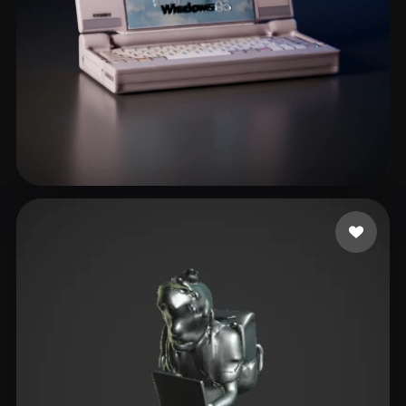
johnson cody
29 mi piace