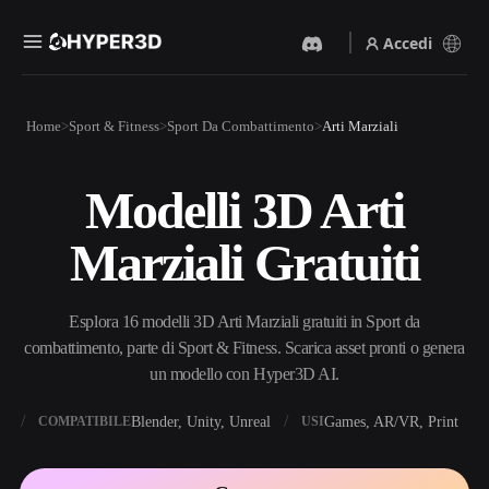
Accedi
Prodotti
Home
Sport & Fitness
Sport Da Combattimento
Arti Marziali
Funzionalità
Rodin
ChatAvatar
API
Modelli 3D Arti
Da Immagine A 3D
Da Testo A 3D
Prezzi
Carica un'immagine, ottieni
Dal prompt di testo
Marziali Gratuiti
un oggetto 3D all'istante.
all'oggetto 3D — all'istante.
Risorse
Generatore Di Immagini IA
Generatore Video IA
Genera immagini di alta
Crea video da testo o
Esplora 16 modelli 3D Arti Marziali gratuiti in Sport da
qualità da un semplice
immagini con l'AI.
prompt.
combattimento, parte di Sport & Fitness. Scarica asset pronti o genera
Community
un modello con Hyper3D AI.
API
Integra la nostra AI creativa
nella tua app o nel tuo flusso
X
Blender, Unity, Unreal
Games, AR/VR, Print
COMPATIBILE
USI
Storia
Ricerca
Blog
di lavoro.
OmniCraft