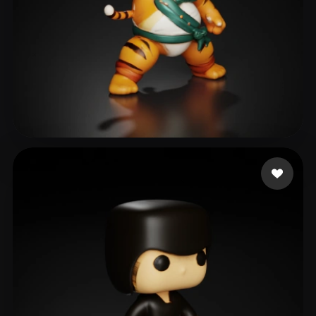
Xing xiujie
28 mi piace