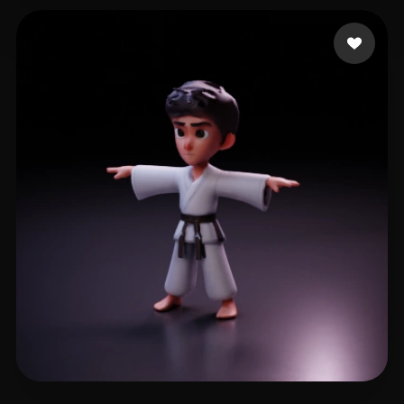
Illarion Max
10 mi piace