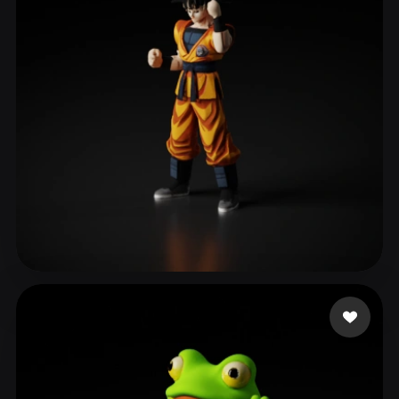
ComfyUI
21
Stili
Abstract
Anime
Cartoon
Cel-Shaded
Fantasy
Flat
Gothic
Hand-Painted
Industrial
Isometric
Low Poly
Medieval
Minimalist
Modern
Organic
Photorealistic
Pixel Art
Realistic
Retro
Stylized
x56d001
251 mi piace
Voxel