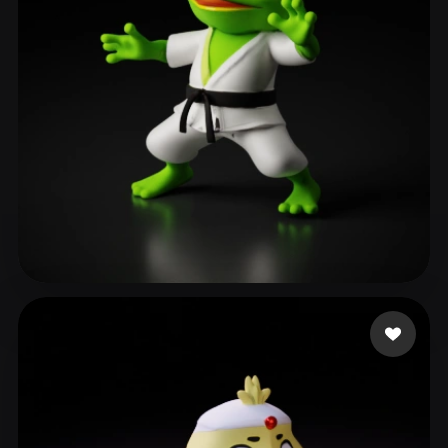
Ronnebaum Chad
137 mi piace