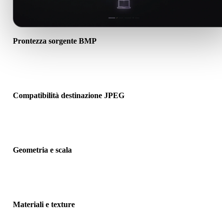
Prontezza sorgente BMP
Verifica che il file BMP si apra correttamente e includa materiali, te
o dati binari associati richiesti.
Compatibilità destinazione JPEG
Conferma che JPEG sia accettato dall’app, motore, slicer, visualizza
AR o pipeline di destinazione.
Geometria e scala
Visualizza il risultato per controllare scala, orientamento, visibilità
mesh, normali e numero previsto di oggetti.
Materiali e texture
Alcune conversioni semplificano materiali o riferimenti texture este