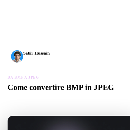
L’AI 3D ha raggiunto una nuova soglia. Rodin Gen-2.5 offre
geometria in circa 4 s, modello completo in circa 5 s, oltre 10
milioni di poligoni, struttura pulita e output pronti per la
produzione.
Sabir Hussain
Appassionato di AI e tecnologia
DA BMP A JPEG
Come convertire BMP in JPEG
Segui questo flusso Da BMP a JPEG per creare un file .JPEG nel
browser.