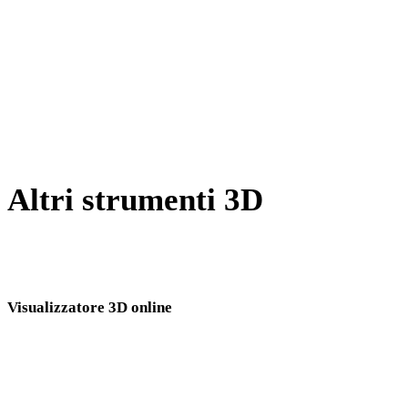
Da WEBP a JPEG
Da GIF a JPEG
Da AVIF a JPEG
Da SVG a JPEG
Altri strumenti 3D
Ispeziona asset sorgente o convertiti nei visualizzatori 3D online
correlati prima di importarli nel flusso successivo.
Visualizzatore 3D online
Otto visualizzatori correlati fissi selezionati per questa pagina di conversione.
Visualizzatore OBJ