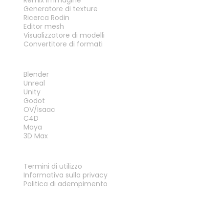
Remix immagine
Generatore di texture
Ricerca Rodin
Editor mesh
Visualizzatore di modelli
Convertitore di formati
PLUG-IN
Blender
Unreal
Unity
Godot
OV/Isaac
C4D
Maya
3D Max
LEGALE
Termini di utilizzo
Informativa sulla privacy
Politica di adempimento
Contattaci