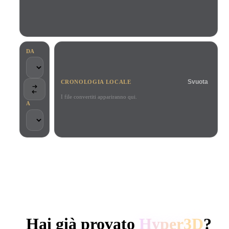
Casi D'uso
Remix immagini IA
Generatore HDRI IA
Editor mesh
3D Printing
Animation
Miglioratore immagini IA
Motore di ricerca per modelli 3D
Game
Automotive
Generatore di texture IA
Convertitore da SVG a 3D
Development
Design
DA
NFT Creation
E-commerce
Svuota
CRONOLOGIA LOCALE
Character
VR/AR
Design
I file convertiti appariranno qui.
A
Metaverse
Jewelry Design
Mechanical
Engineering
SCELTO DA CREATOR E TEAM
Plug-In
Elaborazione locale
Nessun account richiesto
Fino a 200 MB
Blender
Unity
Unreal
GENERAZIONE 3D AI DI HYPER3D
Godot
Maya
3DS Max
Hai già provato
Hyper3D
?