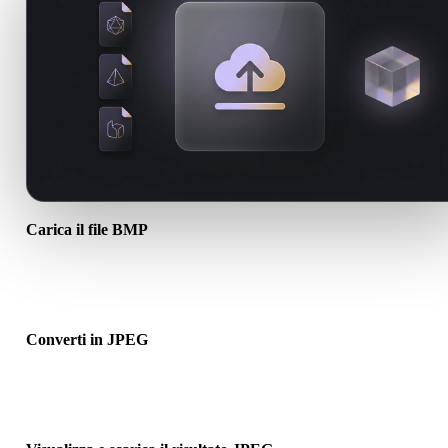
Carica il file BMP
Scegli un file .BMP dal dispositivo. Se il formato richiama texture o 
associati, caricali insieme.
Converti in JPEG
Esegui la conversione nel browser per creare un file .JPEG per il
prossimo flusso 3D, stampa, web, AR o game.