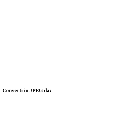
Da BMP a 3DM
Da BMP a DXF
Da BMP a DWG
Da BMP a PNG
Da BMP a JPG
Da BMP a WEBP
Converti in JPEG da:
Altri formati sorgente il cui selettore di destinazione include JPEG.
Da PNG a JPEG
Da JPG a JPEG