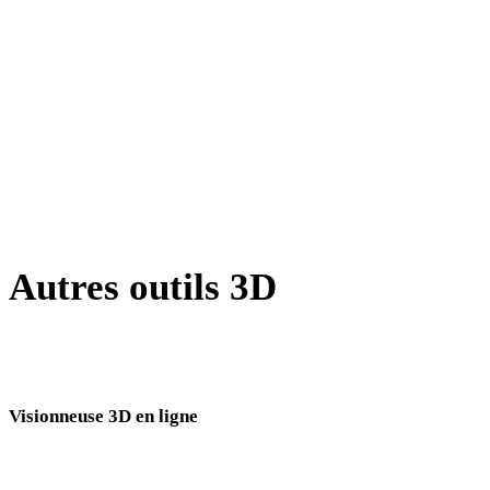
JPG vers JPEG
WEBP vers JPEG
GIF vers JPEG
AVIF vers JPEG
SVG vers JPEG
Autres outils 3D
Inspectez les assets source ou convertis dans des visionneuses 3D en
ligne associées avant de les importer dans votre prochain flux.
Visionneuse 3D en ligne
Huit visionneuses associées fixes sélectionnées pour cette page de conversion.