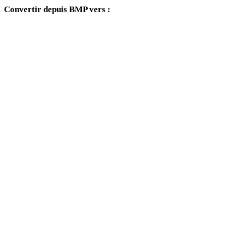
Convertir depuis BMP vers :
Autres formats cibles disponibles depuis le sélecteur BMP.
BMP vers OBJ
BMP vers FBX
BMP vers USDZ
BMP vers STL
BMP vers GLB
BMP vers GLTF
BMP vers 3MF
BMP vers PLY
BMP vers DAE