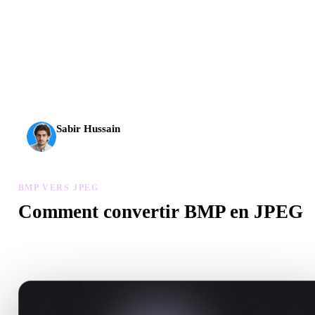
L’IA 3D franchit un nouveau cap. Rodin Gen-2.5 produit la
géométrie en environ 4 s, le modèle complet en environ 5 s,
plus de 10 M de polygones, une structure propre et des
sorties prêtes pour la production.
Sabir Hussain
Passionné d’IA et de tech
BMP VERS JPEG
Comment convertir BMP en JPEG
Suivez ce flux BMP vers JPEG pour créer un fichier .JPEG dans v
navigateur.