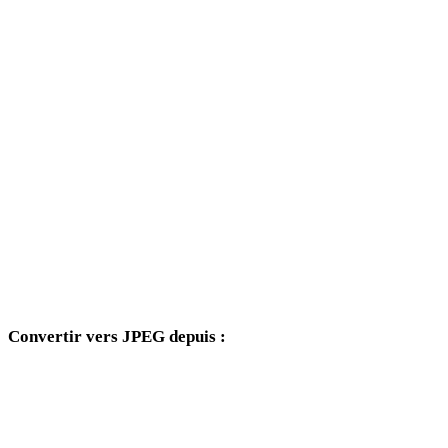
BMP vers 3DS
BMP vers 3DM
BMP vers DXF
BMP vers DWG
BMP vers PNG
BMP vers JPG
BMP vers WEBP
Convertir vers JPEG depuis :
Autres formats source dont le sélecteur cible inclut JPEG.
PNG vers JPEG