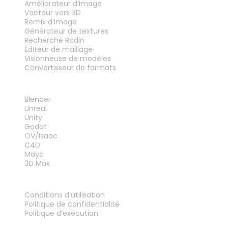
Améliorateur d’image
Vecteur vers 3D
Remix d’image
Générateur de textures
Recherche Rodin
Éditeur de maillage
Visionneuse de modèles
Convertisseur de formats
PLUG-INS
Blender
Unreal
Unity
Godot
OV/Isaac
C4D
Maya
3D Max
MENTIONS LÉGALES
Conditions d’utilisation
Politique de confidentialité
Politique d’exécution
Contactez-nous