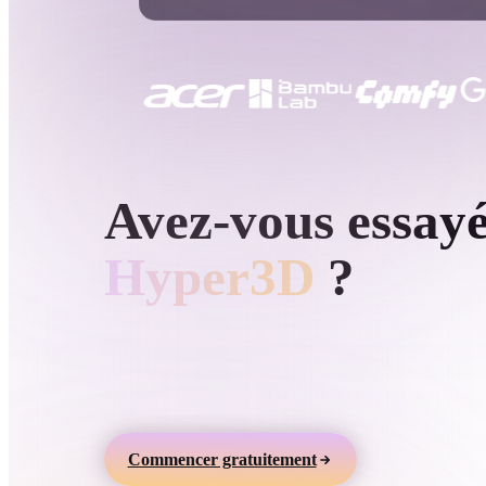
Cas D'utilisation
3D Printing
Animatio
NFT Creation
E-commer
Jewelry
Metaverse
Design
GÉNÉRATION 3D PAR IA HYPER3D
Avez-vous essay
Plug-Ins
Blender
Unity
Unreal
God
Hyper3D
?
Styles
Générez des modèles 3D à partir de texte ou
d’images, prévisualisez-les en ligne et exportez d
Abstract
Anime
Cart
assets pour jeux, produits, AR et impression 3D.
Hand-Painted
Industrial
Isome
Commencer gratuitement