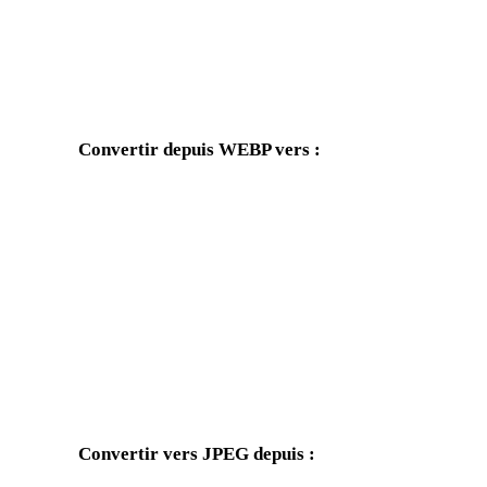
Convertir depuis WEBP vers :
Autres formats cibles disponibles depuis le sélecteur WEBP.
WEBP vers OBJ
WEBP vers FBX
WEBP vers GLB
WEBP vers GLTF
WEBP vers DAE
WEBP vers 3DS
WEBP vers DWG
WEBP vers PNG
Convertir vers JPEG depuis :
Autres formats source dont le sélecteur cible inclut JPEG.