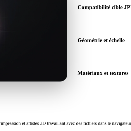
Compatibilité cible J
Confirmez que JPEG est accept
ou le pipeline cible.
Géométrie et échelle
Prévisualisez le résultat pour 
et nombre d’objets attendu.
Matériaux et textures
Certaines conversions simplif
inspectez le résultat avant pu
mpression et artistes 3D travaillant avec des fichiers dans le navigateur