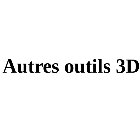
Autres outils 3
Inspectez les assets source ou convertis dans des visionneuses 3D en
ligne associées avant de les importer dans votre prochain flux.