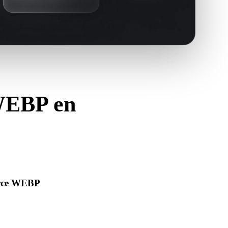
 WEBP en
.JPEG.
urce WEBP
s’ouvre correctement et inclut les matériaux, textures ou