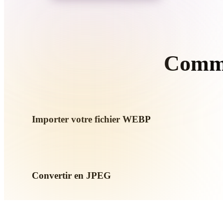
Organic
Photorealistic
Pixel
Comme
Suivez
Importer votre fichier WEBP
Choisissez un fichier .WEBP depuis l’appareil. Si le format ré
importez-les ensemble.
Convertir en JPEG
Lancez la conversion dans le navigateur pour créer un fichie
impression, web, AR ou jeu.