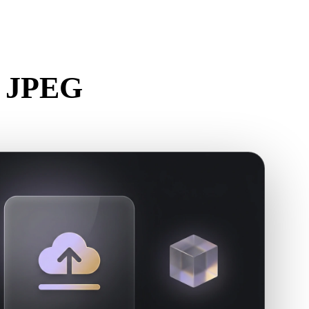
Stylized
Voxel
n JPEG
gateur.