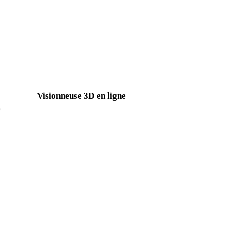
PNG vers JPEG
JPG vers JPEG
AVIF vers JPEG
SVG vers JPEG
D
Visionneuse 3D en ligne
Huit visionneuses associées fixes sélectionnées pour cette page de 
Visionneuse 3DS
Visionneuse GLTF
Visionneuse FBX
Visionneuse DAE