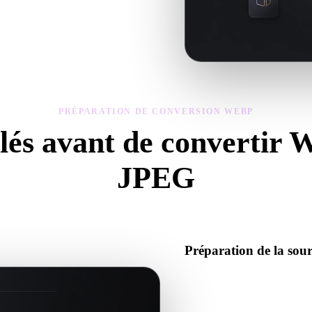
atériaux du modèle converti, puis
PRÉPARATION DE CONVERSION WEBP
clés avant de convertir
JPEG
sez ces contrôles pour éviter les surprises lors du passage de .WEBP à 
Préparation de la so
Vérifiez que le fichier WEBP 
données binaires requis.