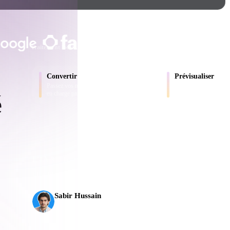
Game
n
Development
ADOPTÉ PAR LES CRÉATEURS ET LE
ce
VR/AR
Traitement local
Aucun compte requis
Jusqu’à 200 Mo
Mechanical
Convertir
Prévisualiser
Engineering
Passez vos modèles entre les formats pris
Inspectez les fichiers s
en charge par le navigateur.
en ligne.
é
ot
Maya
3DS Max
ComfyUI
L’IA 3D franchit un nouveau cap. Rodin Gen-2.5 produ
en environ 5 s, plus de 10 M de polygones, une structur
es
oon
Cel-Shaded
Fantasy
Sabir Hussain
tric
Low Poly
Medieval
Passionné d’IA et de tech