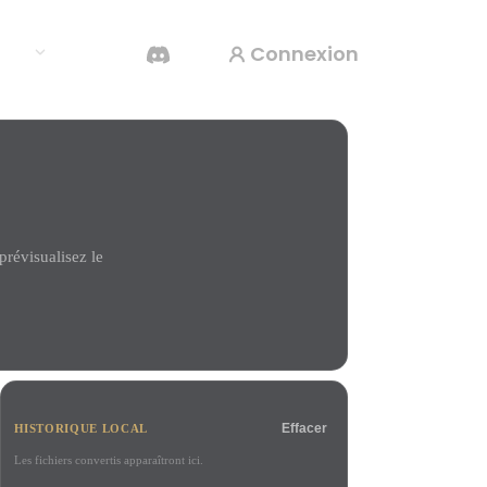
Connexion
rces
Générateur Vidéo IA
Créez des vidéos à partir de texte ou d'images
avec l'IA.
révisualisez le
Éditeur de maillage 3D
Effacer
HISTORIQUE LOCAL
Les fichiers convertis apparaîtront ici.