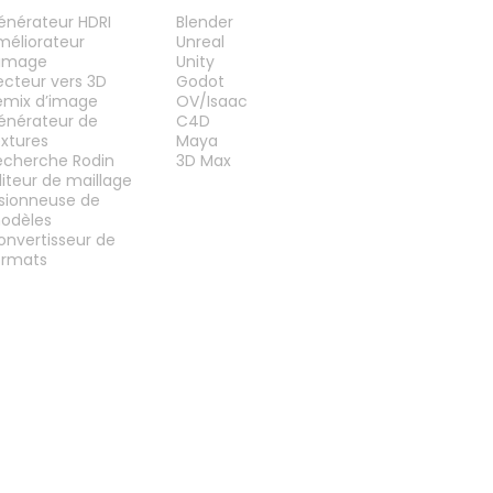
UTILS
PLUG-INS
énérateur HDRI
Blender
méliorateur
Unreal
’image
Unity
ecteur vers 3D
Godot
emix d’image
OV/Isaac
énérateur de
C4D
extures
Maya
echerche Rodin
3D Max
diteur de maillage
isionneuse de
odèles
onvertisseur de
ormats