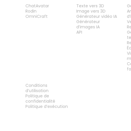
PRODUIT
FONCTIONNALITÉS
O
ChatAvatar
Texte vers 3D
G
Rodin
Image vers 3D
A
OmniCraft
Générateur vidéo IA
d
Générateur
V
d’images IA
R
API
G
t
R
É
V
m
C
f
MENTIONS LÉGALES
Conditions
d’utilisation
Politique de
confidentialité
Politique d’exécution
Contactez-nous