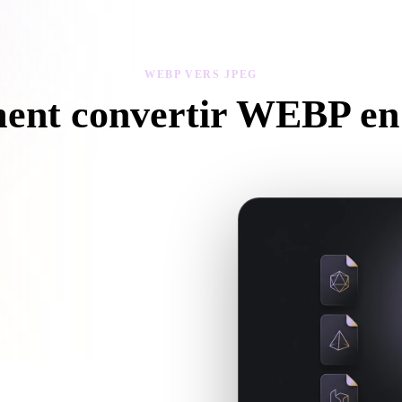
 Art
Realistic
Retro
WEBP VERS JPEG
nt convertir WEBP e
 ce flux WEBP vers JPEG pour créer un fichier .JPEG dans votre navi
férence textures ou fichiers associés,
r .JPEG pour le prochain flux 3D,