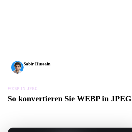
AI-3D erreicht eine neue Stufe: Rodin Gen-2.5 liefert
Geometrie in etwa 4 Sekunden, vollständige Modelle in etwa
5 Sekunden, über 10 Mio. Polygone, klare Struktur und
produktionsreife Ergebnisse.
Sabir Hussain
KI- und Tech-Enthusiast
WEBP IN JPEG
So konvertieren Sie WEBP in JPEG
Folgen Sie diesem WEBP in JPEG-Workflow, um eine .JPEG-Dat
im Browser zu erstellen.