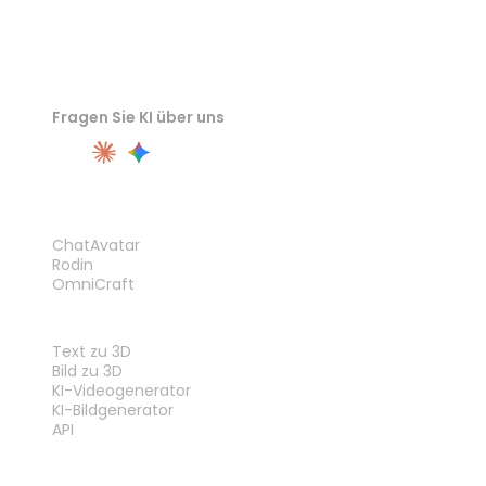
Fragen Sie KI über uns
PRODUKT
ChatAvatar
Rodin
OmniCraft
FUNKTIONEN
Text zu 3D
Bild zu 3D
KI-Videogenerator
KI-Bildgenerator
API
WERKZEUGE