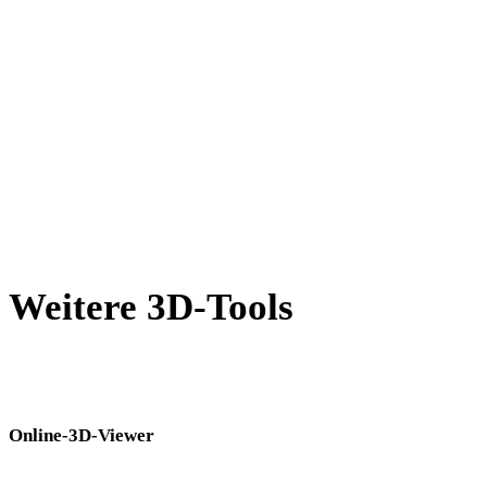
JPG in JPEG
BMP in JPEG
GIF in JPEG
AVIF in JPEG
SVG in JPEG
Weitere 3D-Tools
Prüfen Sie Quell- oder konvertierte Assets in passenden Online-3D-
Viewern, bevor Sie sie in den nächsten Workflow übernehmen.
Online-3D-Viewer
Acht feste verwandte Viewer für diese Konverterseite.