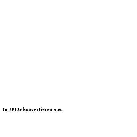
WEBP in PLY
WEBP in DAE
WEBP in 3DS
WEBP in 3DM
WEBP in DXF
WEBP in DWG
WEBP in PNG
WEBP in JPG
In JPEG konvertieren aus:
Weitere Quellformate, deren Zielauswahl JPEG enthält.
PNG in JPEG