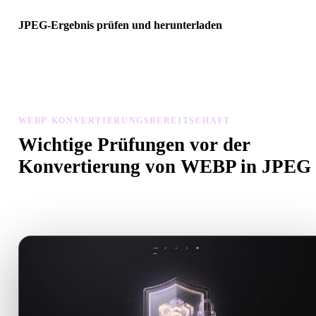
JPEG-Ergebnis prüfen und herunterladen
Prüfen Sie das konvertierte Modell auf Skalierung, Ausrichtung,
Geometriesichtbarkeit und Materialprobleme, dann laden Sie es
herunter.
WEBP-KONVERTIERUNGSBEREITSCHAFT
Wichtige Prüfungen vor der
Konvertierung von WEBP in JPEG
Nutzen Sie diese Prüfungen, um Überraschungen beim Wechsel v
.WEBP zu .JPEG zu vermeiden.