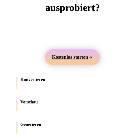
ComfyUI
ausprobiert?
Erstellen Sie 3D-Modelle aus Text oder Bildern,
Stile
prüfen Sie sie online und exportieren Sie Assets für
Abstract
Anime
Cartoon
Cel-Shaded
Games, Produkte, AR und 3D-Druck.
Fantasy
Flat
Gothic
Hand-Painte
Kostenlos starten
Industrial
Isometric
Low Poly
Medieval
Konvertieren
Minimalist
Modern
Organic
Photorealisti
Verschieben Sie Modelle zwischen browserunterstützten Formaten.
Pixel Art
Realistic
Retro
Stylized
Vorschau
Prüfen Sie Quell- und konvertierte Dateien online.
Voxel
Generieren
Erstellen Sie neue 3D-Assets aus Text oder Bildern.