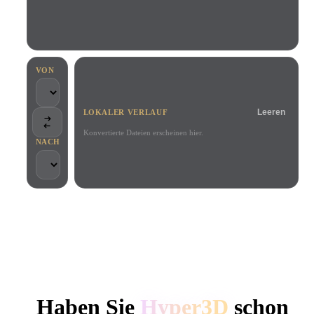
Anwendungsfälle
KI-Bild-Remix
KI-HDRI-Generator
3D-Mesh-Editor
3D Printing
Animation
KI-Bildverbesserer
3D-Modellsuchmaschine
Game
Automotive
KI-Texturengenerator
SVG-zu-3D-Konverter
Development
Design
VON
NFT Creation
E-commerce
Leeren
LOKALER VERLAUF
Character
VR/AR
Design
Konvertierte Dateien erscheinen hier.
NACH
Metaverse
Jewelry Design
Mechanical
Engineering
VON KREATIVEN UND TEAMS GENUTZT
Plug-Ins
Lokale Verarbeitung
Kein Konto erforderlich
Bis zu 200 MB
Blender
Unity
Unreal
HYPER3D KI-3D-GENERIERUNG
Godot
Maya
3DS Max
Haben Sie
Hyper3D
schon