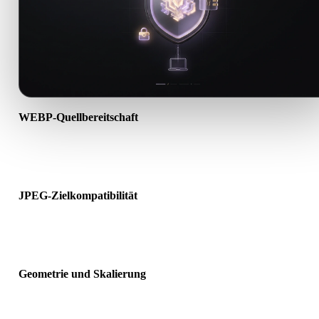
WEBP-Quellbereitschaft
Prüfen Sie, ob die WEBP-Datei korrekt geöffnet wird und alle
benötigten Material-, Textur- oder Binärdaten enthält.
JPEG-Zielkompatibilität
Bestätigen Sie, dass JPEG von Ziel-App, Engine, Slicer, AR-Viewer
oder Produktionspipeline akzeptiert wird.
Geometrie und Skalierung
Prüfen Sie das Ergebnis auf Skalierung, Ausrichtung, Mesh-
Sichtbarkeit, Normalen und erwartete Objektanzahl.