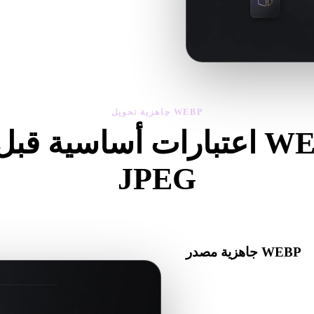
افحص مقياس النموذج المحول واتجاهه وظهور الهندسة ومشاكل المواد، ثم نزّل النتيجة.
جاهزية تحويل WEBP
اعتبارات أساسية قبل تحويل 
JPEG
اجآت عند الانتقال من .WEBP إلى .JPEG.
جاهزية مصدر WEBP
تأكد من أن ملف WEBP يفتح بشكل صحيح ويتضمن أي مواد أو خامات أو بيانات ثنائية مرافقة
مطلوبة.