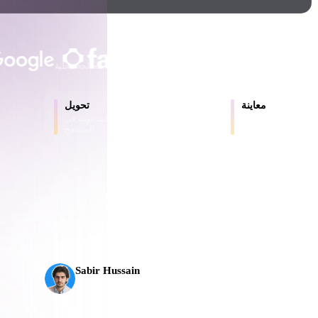
Game
n
Development
يثق به المبدعون والفرق
ce
VR/AR
حتى 200 ميغابايت
لا حاجة إلى حساب
معالجة محلية
Mechanical
معاينة
تحويل
Engineering
ر والملفات المحولة
حوّل النماذج بين الصيغ المدعومة في
عبر الإنترنت.
المتصفح.
ot
Maya
3DS Max
ComfyUI
ذكاء الاصطناعي ثلاثي الأبعاد إلى مستوى جديد. يقدم Rodin Gen-2.5 الهندسة خلال نحو 4 ثوانٍ،
oon
Cel-Shaded
Fantasy
Sabir Hussain
tric
Low Poly
Medieval
مهتم بالذكاء الاصطناعي والتقنية