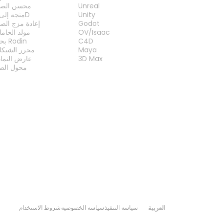
Unreal
محسن الصو
Unity
متجه إلى 3D
Godot
إعادة مزج الص
OV/Isaac
مولد الخام
C4D
بحث Rodin
Maya
محرر الشبكا
3D Max
عارض النما
محول الصي
العربية
سياسة التنفيذ
سياسة الخصوصية
شروط الاستخدام