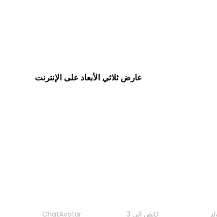
من JPG إلى JPEG
من PNG إلى JPEG
من SVG إلى JPEG
من AVIF إلى JPEG
عارض ثلاثي الأبعاد على الإنترنت
ثمانية عارضات ذات صلة محددة لهذه صفحة التحويل.
عارض GLTF
عارض 3DS
عارض DAE
عارض FBX
ات
الميزات
المنتج
نص إلى 3D
ChatAvatar