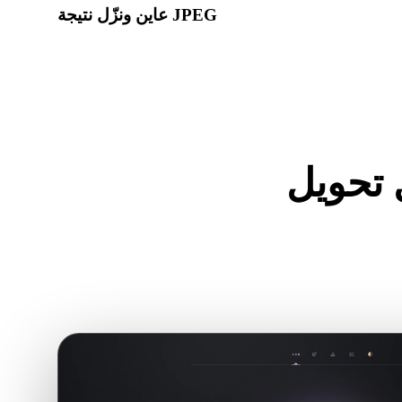
عاين ونزّل نتيجة JPEG
WEBP إلى