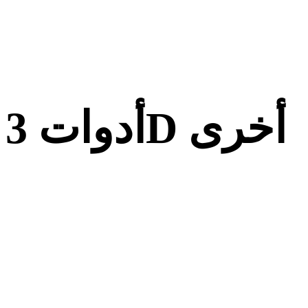
أدوات 3D أخرى
افحص الأصول الأصلية أو المحولة في عارضات 3D ذات الصلة قبل
استيرادها إلى سير العمل التالي.