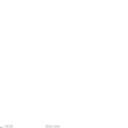
من GIF إلى JPEG
من BMP إلى JPEG
عارض 3MF
عارض 3DM
عارض PLY
عارض OBJ
الإضافات
الأدو
Blender
مولد HDRI