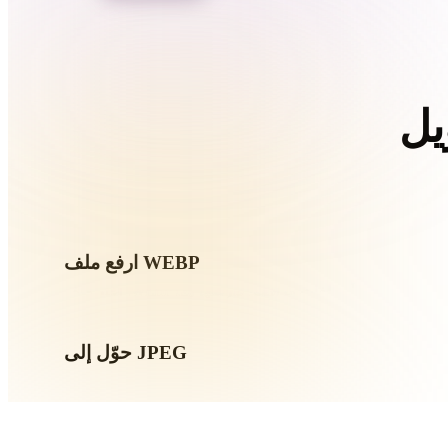
Organic
Photorealistic
Pixel
ارفع ملف WEBP
حوّل إلى JPEG
شغّل التحويل في المتصفح لإنشاء ملف .JPEG لمسار 3D أو الطباعة أو الويب أو AR أو الألعاب
التالي.