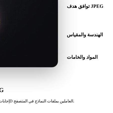
توافق هدف JPEG
تأكد من أن JPEG مقبول في التطبيق أو المحرك أو برنامج التقطيع أو عارض AR أو مسار
الإنتاج الهدف.
الهندسة والمقياس
المواد والخامات
ا افحص النتيجة قبل النشر أو
التسليم.
أسئلة شائ
إجابات للمبدعين والمطورين وفرق المنتجات ومستخدمي الطباعة وفناني 3D العاملين بملفات النماذج في المتصفح.