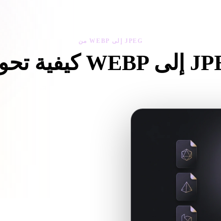
 Art
Realistic
Retro
من WEBP إلى JPEG
ل WEBP إلى JPEG
اتبع سير من WEBP إلى JPEG لإنشاء ملف .JPEG داخل المتصفح.
اختر ملف .WEBP من جهازك. إذا كانت الصيغة تشير إلى خامات أو ملفات مرافقة، فارفعها معًا.