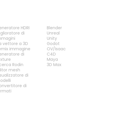
TRUMENTI
PLUG-IN
eneratore HDRI
Blender
glioratore di
Unreal
mmagini
Unity
a vettore a 3D
Godot
emix immagine
OV/Isaac
eneratore di
C4D
exture
Maya
icerca Rodin
3D Max
ditor mesh
sualizzatore di
odelli
onvertitore di
ormati