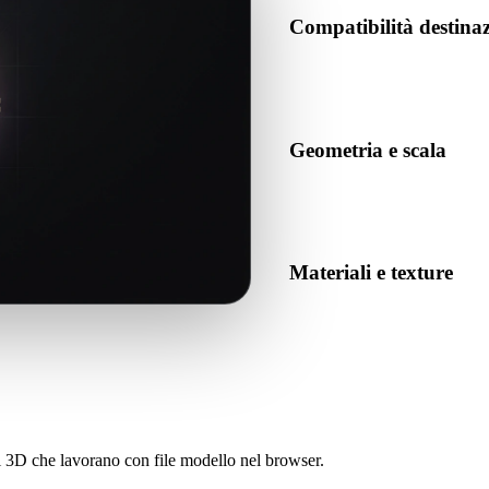
Compatibilità destina
Conferma che PLY sia accettat
destinazione.
Geometria e scala
Visualizza il risultato per co
numero previsto di oggetti.
Materiali e texture
Alcune conversioni semplifican
prima di pubblicare o conseg
sti 3D che lavorano con file modello nel browser.