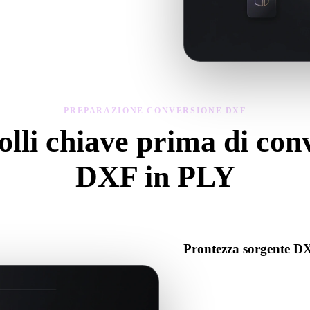
del modello convertito, poi scarica il
PREPARAZIONE CONVERSIONE DXF
lli chiave prima di con
DXF in PLY
Usa questi controlli per evitare sorprese passando da .DXF a .PLY.
Prontezza sorgente D
Verifica che il file DXF si ap
associati richiesti.