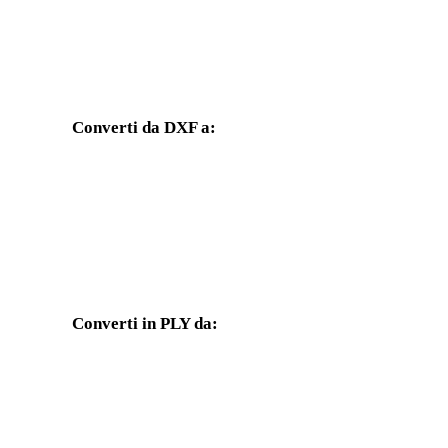
Converti da DXF a:
Altri formati di destinazione disponibili dal selettore DXF.
Da DXF a OBJ
Da DXF a FBX
Da DXF a GLB
Da DXF a GLTF
Converti in PLY da:
Altri formati sorgente il cui selettore di destinazione include PLY.
Da OBJ a PLY
Da FBX a PLY