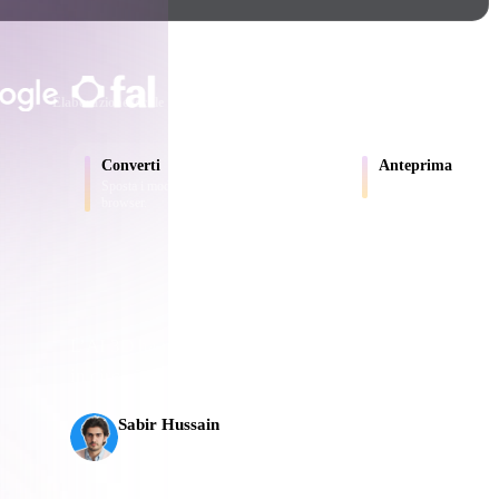
Game
n
Development
SCELTO DA CREATOR E TEA
ce
VR/AR
Elaborazione locale
Nessun account richiesto
Fino a 200 MB
Mechanical
Converti
Anteprima
Engineering
Sposta i modelli tra formati supportati dal
Ispeziona online file so
browser.
ot
Maya
3DS Max
ComfyUI
L’AI 3D ha raggiunto una nuova soglia. Rodin Gen-2.5
ali
in circa 5 s, oltre 10 milioni di poligoni, struttura pul
oon
Cel-Shaded
Fantasy
Sabir Hussain
tric
Low Poly
Medieval
Appassionato di AI e tecnologia