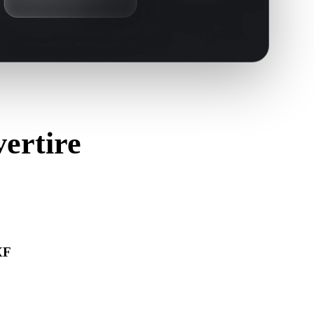
vertire
XF
ra correttamente e includa materiali, texture o dati binari