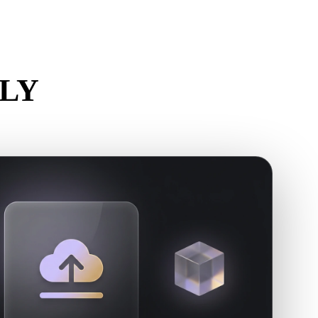
Stylized
Voxel
PLY
.