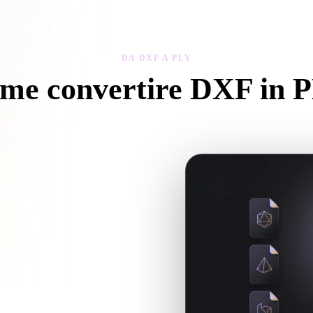
 Art
Realistic
Retro
DA DXF A PLY
me convertire DXF in 
Segui questo flusso Da DXF a PLY per creare un file .PLY nel browser
ure o file associati, caricali insieme.
 il prossimo flusso 3D, stampa, web,