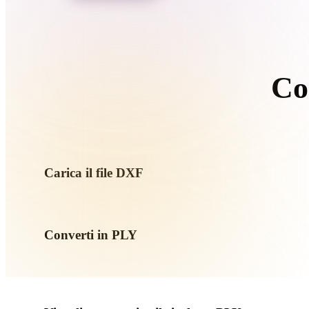
Organic
Photorealistic
Pixel
Co
Carica il file DXF
Scegli un file .DXF dal dispositivo. Se il formato richiama text
Converti in PLY
Esegui la conversione nel browser per creare un file .PLY per
AR o game.