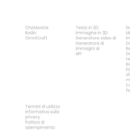
PRODOTTO
FUNZIONALITÀ
S
ChatAvatar
Testo in 3D
G
Rodin
Immagine in 3D
Mi
OmniCraft
Generatore video AI
i
Generatore di
D
immagini AI
R
API
G
t
R
E
Vi
m
C
f
LEGALE
Termini di utilizzo
Informativa sulla
privacy
Politica di
adempimento