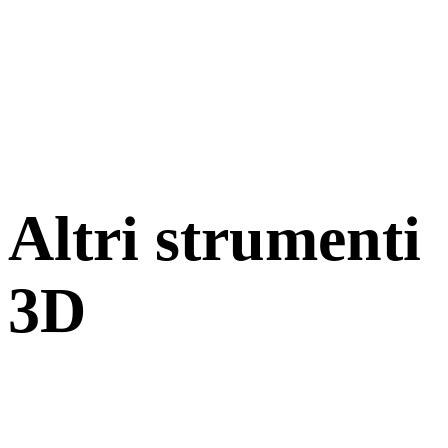
Altri strumenti
3D
Ispeziona asset sorgente o convertiti nei visualizzatori 3D online
correlati prima di importarli nel flusso successivo.