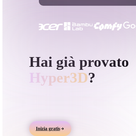
Casi D'uso
3D Printing
Animatio
NFT Creation
E-commer
Jewelry
Metaverse
Design
GENERAZIONE 3D AI DI HYPER3D
Hai già provato
Plug-In
Blender
Unity
Unreal
God
Hyper3D
?
Stili
Genera modelli 3D da testo o immagini, visualizz
online ed esporta asset per giochi, prodotti, AR e
Abstract
Anime
Cart
stampa 3D.
Hand-Painted
Industrial
Isome
Inizia gratis