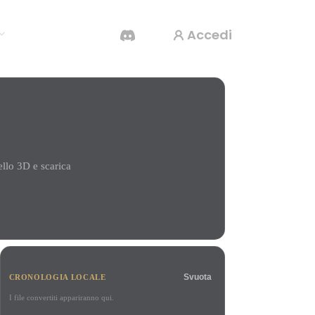
Accedi
Generatore Video IA
Crea video da testo o immagini con l'AI.
llo 3D e scarica
Editor mesh 3D
Svuota
CRONOLOGIA LOCALE
I file convertiti appariranno qui.