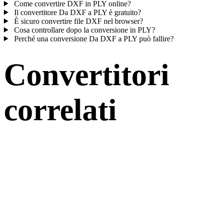
Come convertire DXF in PLY online?
Il convertitore Da DXF a PLY è gratuito?
È sicuro convertire file DXF nel browser?
Cosa controllare dopo la conversione in PLY?
Perché una conversione Da DXF a PLY può fallire?
Convertitori
correlati
Continua con flussi di conversione DXF e PLY disponibili come
pagine supportate.