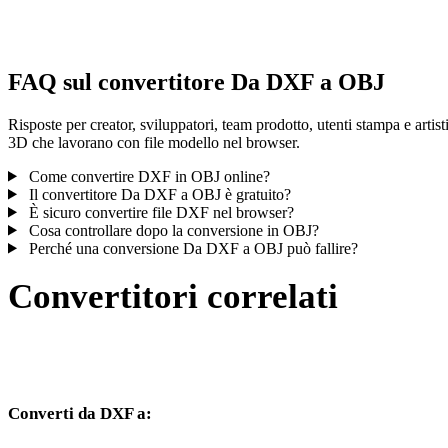
controlla il risultato prima di pubblicare o consegnare.
FAQ sul convertitore Da DXF a OBJ
Risposte per creator, sviluppatori, team prodotto, utenti stampa e artist
3D che lavorano con file modello nel browser.
Come convertire DXF in OBJ online?
Il convertitore Da DXF a OBJ è gratuito?
È sicuro convertire file DXF nel browser?
Cosa controllare dopo la conversione in OBJ?
Perché una conversione Da DXF a OBJ può fallire?
Convertitori correlati
Continua con flussi di conversione DXF e OBJ disponibili come
pagine supportate.
Converti da DXF a:
Altri formati di destinazione disponibili dal selettore DXF.