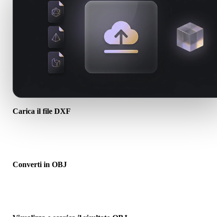
Carica il file DXF
Scegli un file .DXF dal dispositivo. Se il formato richiama texture o 
associati, caricali insieme.
Converti in OBJ
Esegui la conversione nel browser per creare un file .OBJ per il
prossimo flusso 3D, stampa, web, AR o game.