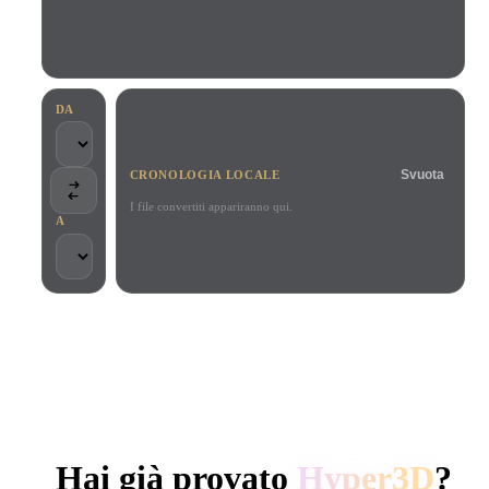
Casi D'uso
Remix immagini IA
Generatore HDRI IA
Editor mesh
3D Printing
Animation
Miglioratore immagini IA
Motore di ricerca per modelli 3D
Game
Automotive
Generatore di texture IA
Convertitore da SVG a 3D
Development
Design
DA
NFT Creation
E-commerce
Svuota
CRONOLOGIA LOCALE
Character
VR/AR
Design
I file convertiti appariranno qui.
A
Metaverse
Jewelry Design
Mechanical
Engineering
SCELTO DA CREATOR E TEAM
Plug-In
Elaborazione locale
Nessun account richiesto
Fino a 200 MB
Blender
Unity
Unreal
GENERAZIONE 3D AI DI HYPER3D
Godot
Maya
3DS Max
Hai già provato
Hyper3D
?