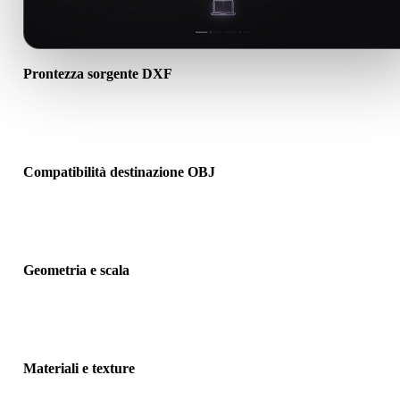
Prontezza sorgente DXF
Verifica che il file DXF si apra correttamente e includa materiali, te
o dati binari associati richiesti.
Compatibilità destinazione OBJ
Conferma che OBJ sia accettato dall’app, motore, slicer, visualizzat
AR o pipeline di destinazione.
Geometria e scala
Visualizza il risultato per controllare scala, orientamento, visibilità
mesh, normali e numero previsto di oggetti.
Materiali e texture
Alcune conversioni semplificano materiali o riferimenti texture este