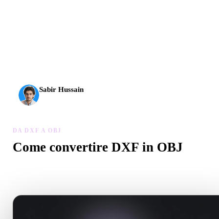
L’AI 3D ha raggiunto una nuova soglia. Rodin Gen-2.5 offre
geometria in circa 4 s, modello completo in circa 5 s, oltre 10
milioni di poligoni, struttura pulita e output pronti per la
produzione.
Sabir Hussain
Appassionato di AI e tecnologia
DA DXF A OBJ
Come convertire DXF in OBJ
Segui questo flusso Da DXF a OBJ per creare un file .OBJ nel
browser.