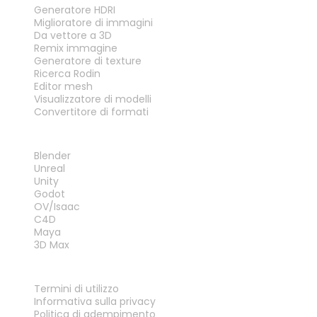
Generatore HDRI
Miglioratore di immagini
Da vettore a 3D
Remix immagine
Generatore di texture
Ricerca Rodin
Editor mesh
Visualizzatore di modelli
Convertitore di formati
PLUG-IN
Blender
Unreal
Unity
Godot
OV/Isaac
C4D
Maya
3D Max
LEGALE
Termini di utilizzo
Informativa sulla privacy
Politica di adempimento