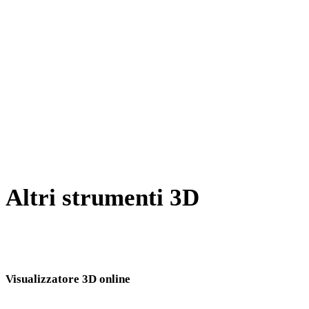
Da X a OBJ
Da BLEND a OBJ
Da PNG a OBJ
Da JPG a OBJ
Da JPEG a OBJ
Show 7 more
Altri strumenti 3D
Ispeziona asset sorgente o convertiti nei visualizzatori 3D online
correlati prima di importarli nel flusso successivo.
Visualizzatore 3D online
Otto visualizzatori correlati fissi selezionati per questa pagina di conversione.