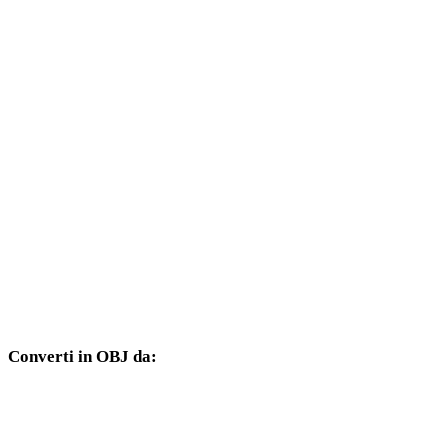
Da DXF a FBX
Da DXF a USDZ
Da DXF a STL
Da DXF a GLB
Da DXF a GLTF
Da DXF a PLY
Da DXF a DAE
Converti in OBJ da:
Altri formati sorgente il cui selettore di destinazione include OBJ.
Da FBX a OBJ