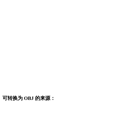
DXF 转 FBX
DXF 转 USDZ
DXF 转 STL
DXF 转 GLB
DXF 转 GLTF
DXF 转 PLY
DXF 转 DAE
可转换为 OBJ 的来源：
这些来源格式也可以进入已发布的 OBJ 目标转换页面。
FBX 转 OBJ