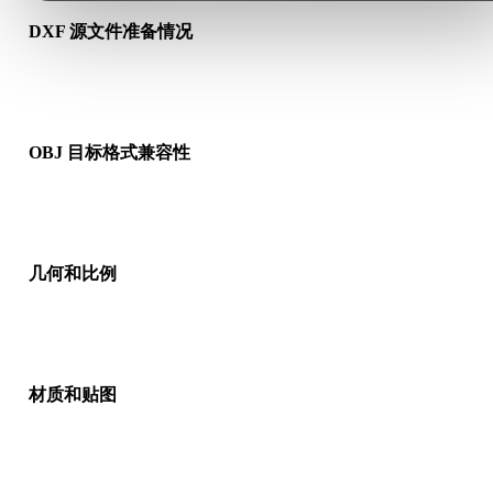
DXF 源文件准备情况
检查 DXF 文件是否能正常打开，并确认是否包含源格式需要的
质、贴图或二进制配套数据。
OBJ 目标格式兼容性
确认目标应用、引擎、切片软件、AR 查看器或生产流程是否接
OBJ。
几何和比例
预览转换结果，检查比例、方向、网格可见性、法线以及对象数
是否符合预期。
材质和贴图
部分转换会简化材质或外部贴图引用，因此发布或交付前请检查
果。