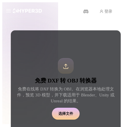
登录
产品
工具
3D 格式转换器
DXF 转 OBJ 转换器
功能
Rodin
ChatAvatar
API
图片转 3D
文本转 3D
定价
上传一张图片，即刻获得 3D 物
从文字提示到 3D 物体 
体。
刻完成。
资源
AI 图片生成器
AI 视频生成器
免费 DXF 转 OBJ 转换器
用一句简单提示生成高质
用 AI 从文字或图片创作视频。
内容。
免费在线将 DXF 转换为 OBJ。在浏览器本地处理文
社区
件，预览 3D 模型，并下载适用于 Blender、Unity 或
API
Unreal 的结果。
将我们的创意 AI 接入你的应用
或工作流。
故事
研究
博客
选择文件
OmniCraft