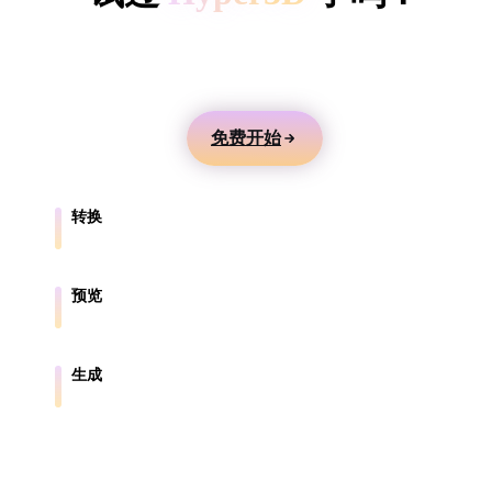
ComfyUI
用文本或图片生成 3D 模型，在线预览，并导出到游
戏、产品、AR 和 3D 打印工作流。
风格
Abstract
Anime
Cartoon
Cel-Shaded
免费开始
Fantasy
Flat
Gothic
Hand-Painte
转换
Industrial
Isometric
Low Poly
Medieval
在浏览器支持的格式之间转换模型。
Minimalist
Modern
Organic
Photorealisti
预览
在线检查源文件和转换后的文件。
Pixel Art
Realistic
Retro
Stylized
生成
从文本或图片创建新的 3D 资产。
Voxel