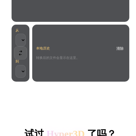
用例
AI 图像重混
AI HDRI 生成器
3D 网格 편집기
3D Printing
Animation
AI 图像增强器
3D 模型搜索引擎
Game
Automotive
AI 纹理生成器
SVG 转 3D 转换器
Development
Design
从
NFT Creation
E-commerce
清除
本地历史
Character
VR/AR
Design
转换后的文件会显示在这里。
到
Metaverse
Jewelry Design
Mechanical
Engineering
客户与团队信任
插件
本地处理
无需账号
最大 200MB
Blender
Unity
Unreal
HYPER3D AI 3D 生成
Godot
Maya
3DS Max
试过
Hyper3D
了吗？