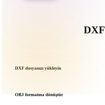
Organic
Photorealistic
Pixel
DXF 
T
DXF dosyanızı yükleyin
Cihazınızdan bir .DXF dosyası seçin. Format doku veya ek d
birlikte yükleyin.
OBJ formatına dönüştür
Sonraki 3D, baskı, web, AR veya oyun iş akışınız için bir .O