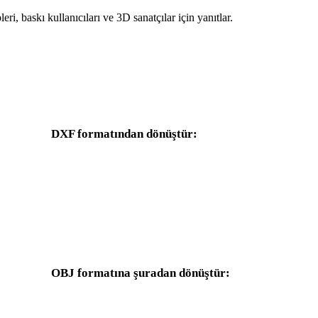
leri, baskı kullanıcıları ve 3D sanatçılar için yanıtlar.
DXF formatından dönüştür:
DXF seçicisinden kullanılabilen diğer hedef formatlar.
DXF - FBX
DXF - USDZ
DXF - GLTF
DXF - PLY
OBJ formatına şuradan dönüştür:
Hedef seçicisinde OBJ bulunan diğer kaynak formatlar.