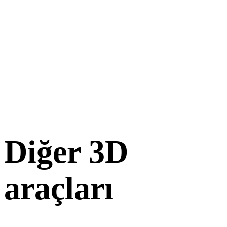
Diğer 3D
araçları
Kaynak veya dönüştürülmüş varlıkları sonraki iş akışınıza aktarmada