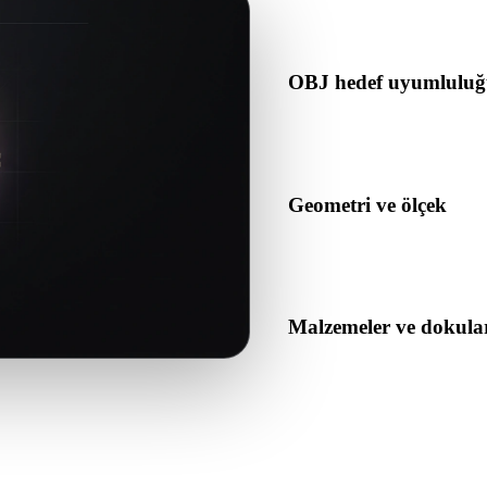
içerdiğini kontrol edin.
OBJ hedef uyumlulu
OBJ formatının hedef uygulam
tarafından kabul edildiğini d
Geometri ve ölçek
Dönüştürülen sonucu ölçek, 
açısından önizleyin.
Malzemeler ve dokula
Bazı dönüşümler malzemeleri 
veya teslim etmeden önce so