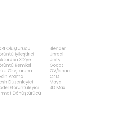
RAÇLAR
EKLENTILER
DRI Oluşturucu
Blender
rüntü İyileştirici
Unreal
ektörden 3D’ye
Unity
örüntü Remiksi
Godot
oku Oluşturucu
OV/Isaac
odin Arama
C4D
esh Düzenleyici
Maya
odel Görüntüleyici
3D Max
ormat Dönüştürücü