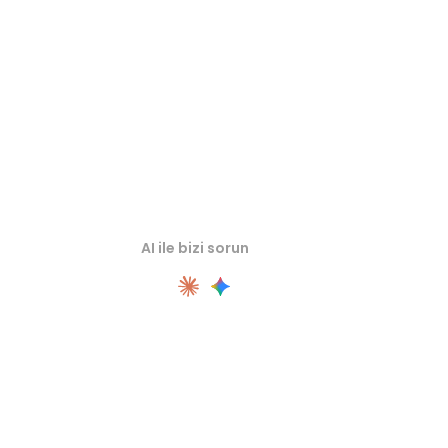
önce ilgili çevrimiçi 3D görüntüleyicilerde inceleyin.
AI ile bizi sorun