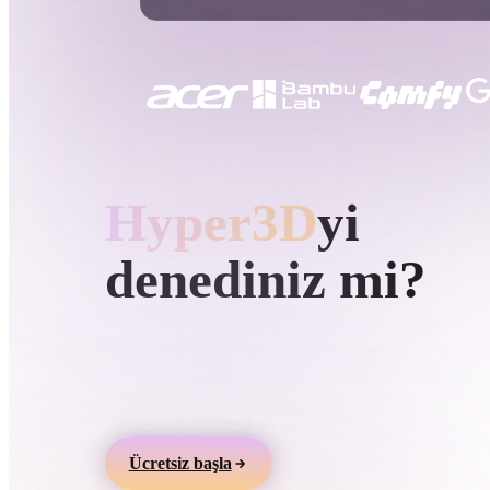
Kullanım Alanları
3D Printing
Animatio
NFT Creation
E-commer
Jewelry
Metaverse
Design
HYPER3D AI 3D ÜRETIMI
Hyper3D
yi
Eklentiler
Blender
Unity
Unreal
God
denediniz mi?
Stiller
Metin veya görüntülerden 3D modeller üretin,
çevrimiçi önizleyin ve oyun, ürün, AR ve 3D bask
Abstract
Anime
Cart
akışlarına aktarın.
Hand-Painted
Industrial
Isome
Ücretsiz başla