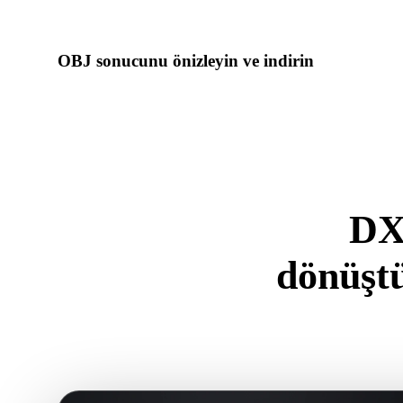
dönüşümünü çalıştırın.
OBJ sonucunu önizleyin ve indirin
Dönüştürülen modeli ölçek, yön, geometri görünürlüğü ve ma
ardından sonucu indirin.
DX
dönüşt
.DXF forma