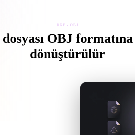
 Art
Realistic
Retro
DXF - OBJ
dosyası OBJ formatına 
dönüştürülür
arayıcıda .OBJ dosyası oluşturmak için bu DXF - OBJ iş akışını izleyi
osyalara başvuruyorsa bunları
BJ dosyası oluşturmak üzere tarayıcı