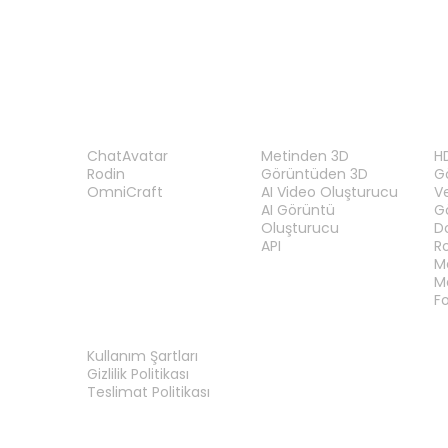
ÜRÜN
ÖZELLIKLER
A
ChatAvatar
Metinden 3D
H
Rodin
Görüntüden 3D
Gö
OmniCraft
AI Video Oluşturucu
V
AI Görüntü
G
Oluşturucu
D
API
R
M
M
F
YASAL
Kullanım Şartları
Gizlilik Politikası
Teslimat Politikası
Bize Ulaşın