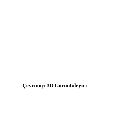
FBX - OBJ
USDZ - OBJ
GLTF - OBJ
3MF - OBJ
3DS - OBJ
OFF - OBJ
BLEND - OBJ
PNG - OBJ
Show 7 more
Çevrimiçi 3D Görüntüleyici
Bu dönüştürücü sayfası için seçilen sekiz sabit ilgili görüntüleyici.
GLTF Görüntüleyici
FBX Görüntüleyici
DAE Görüntüleyici
PLY Görüntüleyici
n