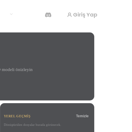
Giriş Yap
klar
Yapay Zeka Video Oluşturucu
Yapay zekayla metinden ya da görsellerden
video oluşturun.
D modeli önizleyin
3D Mesh Düzenleyici
Temizle
YEREL GEÇMIŞ
Dönüştürülen dosyalar burada görünecek.