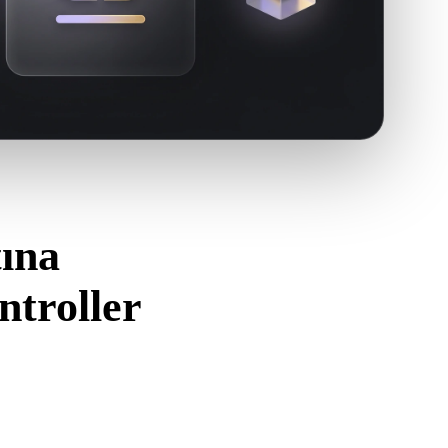
ına
troller
i kullanın.
ını ve gereken malzeme, doku veya ikili ek verileri