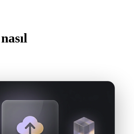
Stylized
Voxel
nasıl
n.