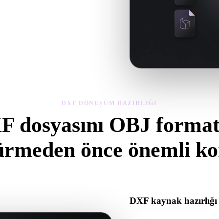
lzeme sorunları açısından inceleyin,
DXF DÖNÜŞÜM HAZIRLIĞI
F dosyasını OBJ format
ürmeden önce önemli kon
tından .OBJ formatına geçerken sürprizleri önlemek için bu kontroller
DXF kaynak hazırlığı
DXF dosyasının doğru açıldığ