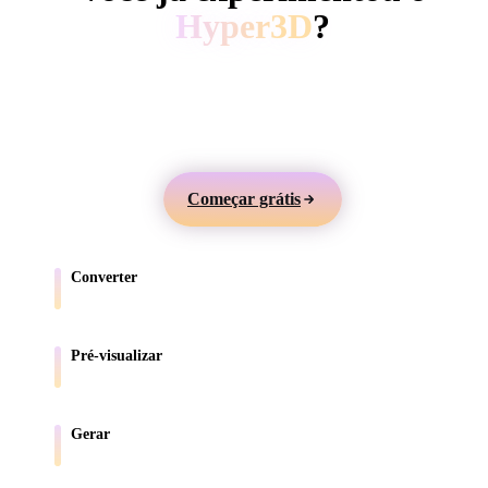
ComfyUI
Hyper3D
?
Gere modelos 3D a partir de texto ou imagens,
Estilos
visualize online e exporte ativos para jogos, produtos,
Abstract
Anime
Cartoon
Cel-Shaded
AR e impressão 3D.
Fantasy
Flat
Gothic
Hand-Painte
Começar grátis
Industrial
Isometric
Low Poly
Medieval
Converter
Minimalist
Modern
Organic
Photorealisti
Mova modelos entre formatos compatíveis com o navegador.
Pixel Art
Realistic
Retro
Stylized
Pré-visualizar
Inspecione arquivos de origem e convertidos online.
Voxel
Gerar
Crie novos ativos 3D a partir de texto ou imagens.