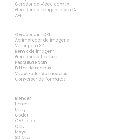
Gerador de vídeo com IA
Gerador de imagens com IA
API
FERRAMENTAS
Gerador de HDRI
Aprimorador de imagens
Vetor para 3D
Remix de imagem
Gerador de texturas
Pesquisa Rodin
Editor de malhas
Visualizador de modelos
Conversor de formatos
PLUG-INS
Blender
Unreal
Unity
Godot
OV/Isaac
C4D
Maya
3D Max