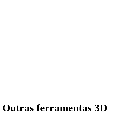
OFF para PLY
AMF para PLY
X para PLY
BLEND para PLY
PNG para PLY
JPG para PLY
JPEG para PLY
Show 7 more
Outras ferramentas 3D
Inspecione ativos de origem ou convertidos em visualizadores 3D
online relacionados antes de importar para o próximo fluxo.