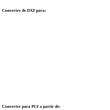
Converter de DXF para:
Outros formatos de destino disponíveis a partir do seletor DXF.
DXF para OBJ
DXF para FBX
DXF para USDZ
DXF para STL
DXF para GLB
DXF para GLTF
DXF para DAE
Converter para PLY a partir de: