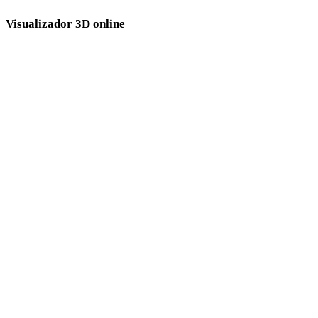
Visualizador 3D online
Oito visualizadores relacionados fixos selecionados para esta página de
conversão.
Visualizador PLY
Visualizador DAE
Visualizador OBJ
Visualizador GLTF
Visualizador FBX
Visualizador 3DM
Visualizador 3DS
Visualizador 3MF