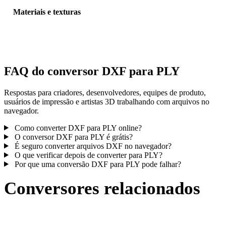
Materiais e texturas
Algumas conversões simplificam materiais ou referências externas 
textura; inspecione o resultado antes de publicar ou entregar.
FAQ do conversor DXF para PLY
Respostas para criadores, desenvolvedores, equipes de produto,
usuários de impressão e artistas 3D trabalhando com arquivos no
navegador.
Como converter DXF para PLY online?
O conversor DXF para PLY é grátis?
É seguro converter arquivos DXF no navegador?
O que verificar depois de converter para PLY?
Por que uma conversão DXF para PLY pode falhar?
Conversores relacionados
Continue com fluxos de conversão DXF e PLY publicados como
páginas compatíveis.