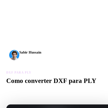
A IA 3D chegou a um novo patamar. O Rodin Gen-2.5
entrega geometria em cerca de 4 s, modelo completo em
cerca de 5 s, mais de 10 milhões de polígonos, estrutura
limpa e resultados prontos para produção.
Sabir Hussain
Entusiasta de IA e tecnologia
DXF PARA PLY
Como converter DXF para PLY
Siga este fluxo DXF para PLY para criar um arquivo .PLY no
navegador.