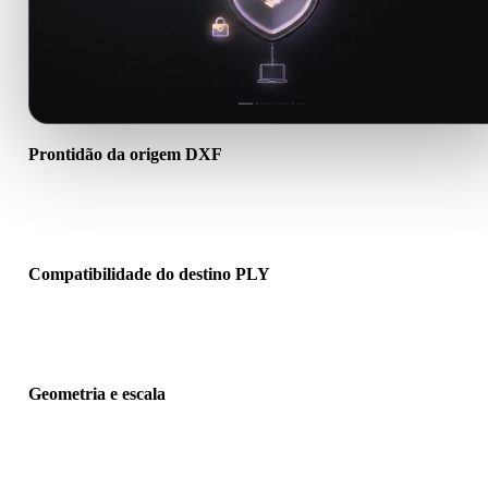
Prontidão da origem DXF
Verifique se o arquivo DXF abre corretamente e inclui materiais,
texturas ou dados binários auxiliares necessários.
Compatibilidade do destino PLY
Confirme se PLY é aceito pelo app, engine, slicer, visualizador AR 
pipeline de produção de destino.
Geometria e escala
Pré-visualize o resultado para verificar escala, orientação, visibilid
da malha, normais e quantidade esperada de objetos.