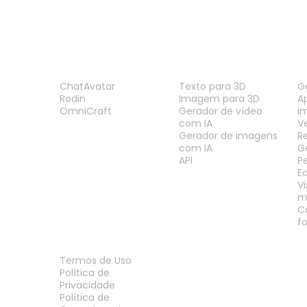
PRODUTO
RECURSOS
F
ChatAvatar
Texto para 3D
G
Rodin
Imagem para 3D
A
OmniCraft
Gerador de vídeo
i
com IA
V
Gerador de imagens
R
com IA
G
API
P
E
V
m
C
f
LEGAL
Termos de Uso
Política de
Privacidade
Política de