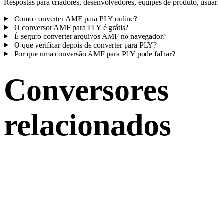
Respostas para criadores, desenvolvedores, equipes de produto, usuár
Como converter AMF para PLY online?
O conversor AMF para PLY é grátis?
É seguro converter arquivos AMF no navegador?
O que verificar depois de converter para PLY?
Por que uma conversão AMF para PLY pode falhar?
Conversores
relacionados
Continue com fluxos de conversão AMF e PLY publicados como
páginas compatíveis.