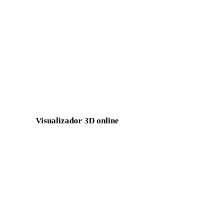
GLB para PLY
GLTF para PLY
3DS para PLY
DXF para PLY
BLEND para PLY
PNG para PLY
Show 7 more
Visualizador 3D online
Oito visualizadores relacionados fixos selecionados para esta pági
Visualizador DAE
Visualizador GLB
Visualizador 3MF
Visualizador PLY