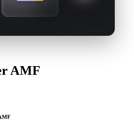
ter AMF
Y.
 AMF
re corretamente e inclui materiais, texturas ou dados
s.