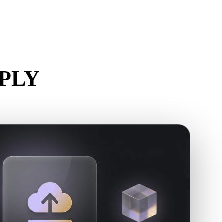
Stylized
Voxel
 PLY
r.