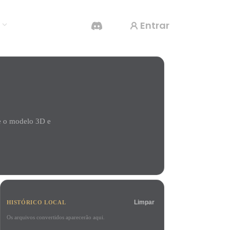
Entrar
s
Gerador De Vídeo IA
Crie vídeos a partir de texto ou imagens com
IA.
e o modelo 3D e
Editor de Malhas 3D
Limpar
HISTÓRICO LOCAL
Os arquivos convertidos aparecerão aqui.