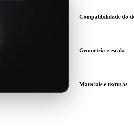
Compatibilidade do d
Confirme se PLY é aceito pelo
produção de destino.
Geometria e escala
Pré-visualize o resultado para
quantidade esperada de objet
Materiais e texturas
Algumas conversões simplific
o resultado antes de publicar