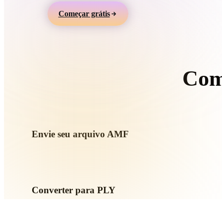
Organic
Photorealistic
Pixel
Começar grátis
Com
S
Envie seu arquivo AMF
Escolha um arquivo .AMF do dispositivo. Se o formato referen
envie tudo junto.
Converter para PLY
Execute a conversão no navegador para criar um arquivo .PL
impressão, web, AR ou jogo.