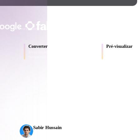
Game
n
Development
CONFIADO POR CRIADORES E EQ
ce
VR/AR
Processamento local
Sem conta obrigatória
Até 200 MB
Mechanical
Converter
Pré-visualizar
Engineering
Mova modelos entre formatos
Inspecione arquivos d
compatíveis com o navegador.
convertidos online.
ot
Maya
3DS Max
ComfyUI
A IA 3D chegou a um novo patamar. O Rodin Gen-2.5 e
completo em cerca de 5 s, mais de 10 milhões de políg
oon
Cel-Shaded
Fantasy
produção.
tric
Low Poly
Medieval
Sabir Hussain
Entusiasta de IA e tecnologia