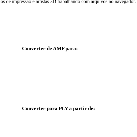
ios de impressão e artistas 3D trabalhando com arquivos no navegador.
Converter de AMF para:
Outros formatos de destino disponíveis a partir do seletor AMF.
AMF para OBJ
AMF para FBX
AMF para GLB
AMF para GLTF
Converter para PLY a partir de:
Outros formatos de origem cujo seletor de destino inclui PLY.
OBJ para PLY
FBX para PLY