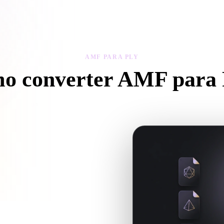
 Art
Realistic
Retro
AMF PARA PLY
o converter AMF para
iga este fluxo AMF para PLY para criar um arquivo .PLY no navegado
cia texturas ou arquivos auxiliares,
Y para o próximo fluxo 3D,