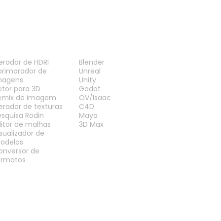
ERRAMENTAS
PLUG-INS
erador de HDRI
Blender
primorador de
Unreal
magens
Unity
etor para 3D
Godot
emix de imagem
OV/Isaac
erador de texturas
C4D
esquisa Rodin
Maya
ditor de malhas
3D Max
isualizador de
odelos
onversor de
ormatos