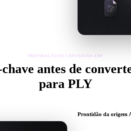
teriais do modelo convertido, depois
PREPARAÇÃO DE CONVERSÃO AMF
-chave antes de conver
para PLY
se estas verificações para evitar surpresas ao passar de .AMF para .PL
Prontidão da origem
Verifique se o arquivo AMF ab
binários auxiliares necessário