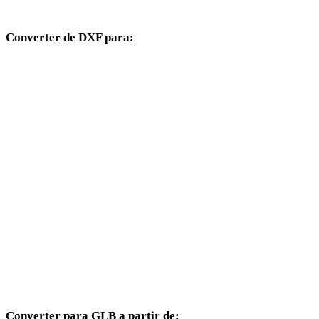
páginas compatíveis.
Converter de DXF para:
Outros formatos de destino disponíveis a partir do seletor DXF.
DXF para OBJ
DXF para FBX
DXF para USDZ
DXF para STL
DXF para GLTF
DXF para PLY
DXF para DAE
Converter para GLB a partir de: