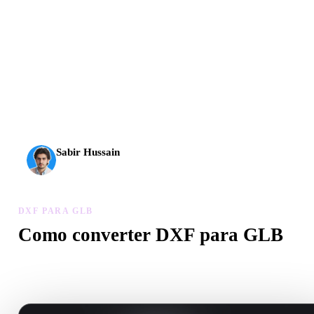
A IA 3D chegou a um novo patamar. O Rodin Gen-2.5
entrega geometria em cerca de 4 s, modelo completo em
cerca de 5 s, mais de 10 milhões de polígonos, estrutura
limpa e resultados prontos para produção.
Sabir Hussain
Entusiasta de IA e tecnologia
DXF PARA GLB
Como converter DXF para GLB
Siga este fluxo DXF para GLB para criar um arquivo .GLB no
navegador.