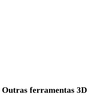
OFF para GLB
AMF para GLB
X para GLB
BLEND para GLB
PNG para GLB
JPG para GLB
JPEG para GLB
Show 7 more
Outras ferramentas 3D
Inspecione ativos de origem ou convertidos em visualizadores 3D
online relacionados antes de importar para o próximo fluxo.