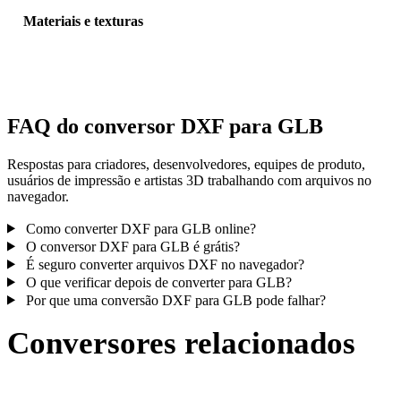
Materiais e texturas
Algumas conversões simplificam materiais ou referências externas 
textura; inspecione o resultado antes de publicar ou entregar.
FAQ do conversor DXF para GLB
Respostas para criadores, desenvolvedores, equipes de produto,
usuários de impressão e artistas 3D trabalhando com arquivos no
navegador.
Como converter DXF para GLB online?
O conversor DXF para GLB é grátis?
É seguro converter arquivos DXF no navegador?
O que verificar depois de converter para GLB?
Por que uma conversão DXF para GLB pode falhar?
Conversores relacionados
Continue com fluxos de conversão DXF e GLB publicados como