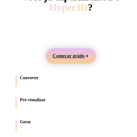
ComfyUI
Hyper3D
?
Gere modelos 3D a partir de texto ou imagens,
Estilos
visualize online e exporte ativos para jogos, produtos,
Abstract
Anime
Cartoon
Cel-Shaded
AR e impressão 3D.
Fantasy
Flat
Gothic
Hand-Painte
Começar grátis
Industrial
Isometric
Low Poly
Medieval
Converter
Minimalist
Modern
Organic
Photorealisti
Mova modelos entre formatos compatíveis com o navegador.
Pixel Art
Realistic
Retro
Stylized
Pré-visualizar
Inspecione arquivos de origem e convertidos online.
Voxel
Gerar
Crie novos ativos 3D a partir de texto ou imagens.