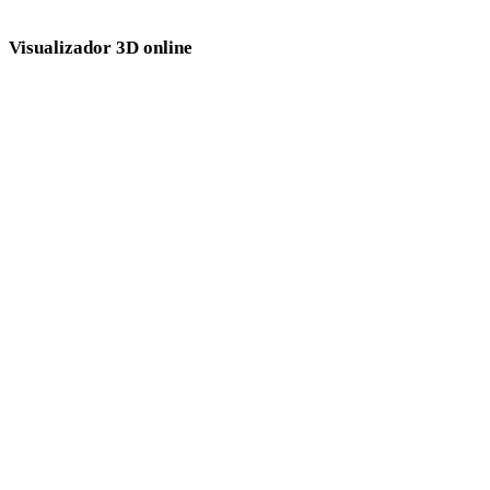
Visualizador 3D online
Oito visualizadores relacionados fixos selecionados para esta página de
conversão.
Visualizador GLB
Visualizador GLTF
Visualizador USDZ
Visualizador STL
Visualizador OBJ
Visualizador DAE
Visualizador PLY
Visualizador FBX