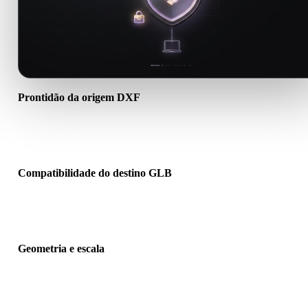
Prontidão da origem DXF
Verifique se o arquivo DXF abre corretamente e inclui materiais,
texturas ou dados binários auxiliares necessários.
Compatibilidade do destino GLB
Confirme se GLB é aceito pelo app, engine, slicer, visualizador AR
pipeline de produção de destino.
Geometria e escala
Pré-visualize o resultado para verificar escala, orientação, visibilid
da malha, normais e quantidade esperada de objetos.