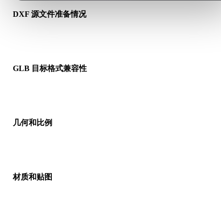
DXF 源文件准备情况
检查 DXF 文件是否能正常打开，并确认是否包含源格式需要的
质、贴图或二进制配套数据。
GLB 目标格式兼容性
确认目标应用、引擎、切片软件、AR 查看器或生产流程是否接
GLB。
几何和比例
预览转换结果，检查比例、方向、网格可见性、法线以及对象数
是否符合预期。
材质和贴图
部分转换会简化材质或外部贴图引用，因此发布或交付前请检查
果。