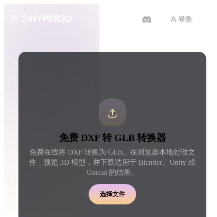
登录
产品
工具
3D 格式转换器
DXF 转 GLB 转换器
功能
Rodin
ChatAvatar
API
图片转 3D
文本转 3D
定价
上传一张图片，即刻获得 3D 物
从文字提示到 3D 物体 
体。
刻完成。
资源
AI 图片生成器
AI 视频生成器
免费 DXF 转 GLB 转换器
用一句简单提示生成高质
用 AI 从文字或图片创作视频。
内容。
免费在线将 DXF 转换为 GLB。在浏览器本地处理文
社区
件，预览 3D 模型，并下载适用于 Blender、Unity 或
API
Unreal 的结果。
将我们的创意 AI 接入你的应用
或工作流。
故事
研究
博客
选择文件
OmniCraft