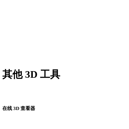
BLEND 转 GLB
PNG 转 GLB
JPG 转 GLB
JPEG 转 GLB
Show 7 more
其他 3D 工具
进入下一步工作流前，可在相关在线 3D 查看器中检查源资产
转换后的资产。
在线 3D 查看器
为此转换页面固定选择的 8 个相关查看器。