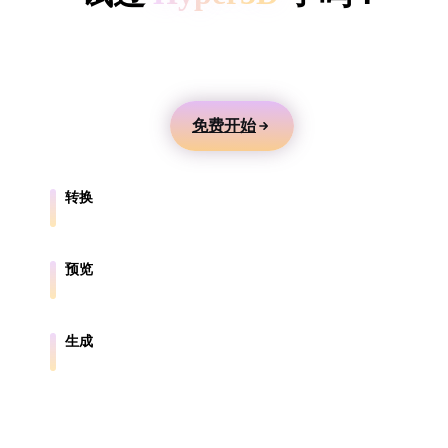
ComfyUI
用文本或图片生成 3D 模型，在线预览，并导出到游
戏、产品、AR 和 3D 打印工作流。
风格
Abstract
Anime
Cartoon
Cel-Shaded
免费开始
Fantasy
Flat
Gothic
Hand-Painte
转换
Industrial
Isometric
Low Poly
Medieval
在浏览器支持的格式之间转换模型。
Minimalist
Modern
Organic
Photorealisti
预览
在线检查源文件和转换后的文件。
Pixel Art
Realistic
Retro
Stylized
生成
从文本或图片创建新的 3D 资产。
Voxel