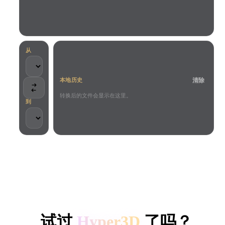
用例
AI 图像重混
AI HDRI 生成器
3D 网格 편집기
3D Printing
Animation
AI 图像增强器
3D 模型搜索引擎
Game
Automotive
AI 纹理生成器
SVG 转 3D 转换器
Development
Design
从
NFT Creation
E-commerce
清除
本地历史
Character
VR/AR
Design
转换后的文件会显示在这里。
到
Metaverse
Jewelry Design
Mechanical
Engineering
客户与团队信任
插件
本地处理
无需账号
最大 200MB
Blender
Unity
Unreal
HYPER3D AI 3D 生成
Godot
Maya
3DS Max
试过
Hyper3D
了吗？