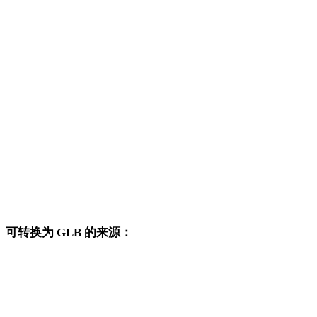
DXF 转 OBJ
DXF 转 FBX
DXF 转 USDZ
DXF 转 STL
DXF 转 GLTF
DXF 转 PLY
DXF 转 DAE
可转换为 GLB 的来源：
这些来源格式也可以进入已发布的 GLB 目标转换页面。
OBJ 转 GLB