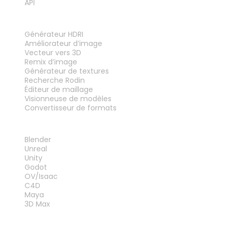
API
OUTILS
Générateur HDRI
Améliorateur d’image
Vecteur vers 3D
Remix d’image
Générateur de textures
Recherche Rodin
Éditeur de maillage
Visionneuse de modèles
Convertisseur de formats
PLUG-INS
Blender
Unreal
Unity
Godot
OV/Isaac
C4D
Maya
3D Max
MENTIONS LÉGALES