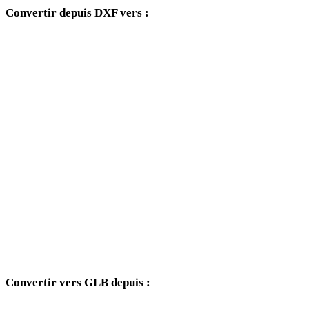
Convertir depuis DXF vers :
Autres formats cibles disponibles depuis le sélecteur DXF.
DXF vers OBJ
DXF vers FBX
DXF vers USDZ
DXF vers STL
DXF vers GLTF
DXF vers PLY
DXF vers DAE
Convertir vers GLB depuis :
Autres formats source dont le sélecteur cible inclut GLB.