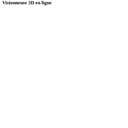
Visionneuse 3D en ligne
Huit visionneuses associées fixes sélectionnées pour cette page de conversion.
Visionneuse GLB
Visionneuse GLTF
Visionneuse USDZ
Visionneuse STL
Visionneuse OBJ
Visionneuse DAE
Visionneuse PLY
Visionneuse FBX