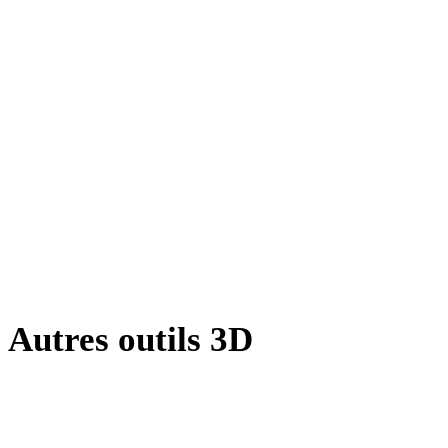
AMF vers GLB
X vers GLB
BLEND vers GLB
PNG vers GLB
JPG vers GLB
JPEG vers GLB
Show 7 more
Autres outils 3D
Inspectez les assets source ou convertis dans des visionneuses 3D en
ligne associées avant de les importer dans votre prochain flux.