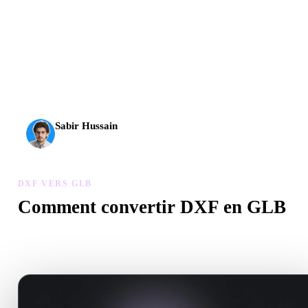
L’IA 3D franchit un nouveau cap. Rodin Gen-2.5 produit la
géométrie en environ 4 s, le modèle complet en environ 5 s,
plus de 10 M de polygones, une structure propre et des
sorties prêtes pour la production.
Sabir Hussain
Passionné d’IA et de tech
DXF VERS GLB
Comment convertir DXF en GLB
Suivez ce flux DXF vers GLB pour créer un fichier .GLB dans vo
navigateur.