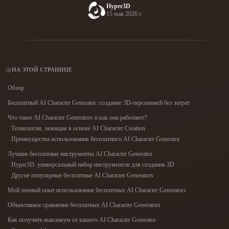
Сценарии Использования
Hyper3D
AI-ремикс изображений
Генератор AI HDRI
Редактор 3D-мешей
15 мая 2026 г.
3D Printing
Animation
AI-улучшение изображений
Поисковик 3D-моделей
Game
Automotive
Генератор AI-текстур
Конвертер SVG в 3D
Development
Design
NFT Creation
E-commerce
НА ЭТОЙ СТРАНИЦЕ
Character
Обзор
VR/AR
Design
Бесплатный AI Character Generator: создание 3D-персонажей без затрат
Metaverse
Jewelry Design
Что такое AI Character Generators и как они работают?
Технология, лежащая в основе AI Character Creation
Mechanical
Преимущества использования бесплатного AI Character Generator
Engineering
Лучшие бесплатные инструменты AI Character Generator
Hyper3D: универсальный набор инструментов для создания 3D
Плагины
Другие популярные бесплатные AI Character Generators
Blender
Unity
Unreal
Мой личный опыт использования бесплатных AI Character Generators
Объективное сравнение бесплатных AI Character Generators
Godot
Maya
3DS Max
Как получить максимум от вашего AI Character Generator