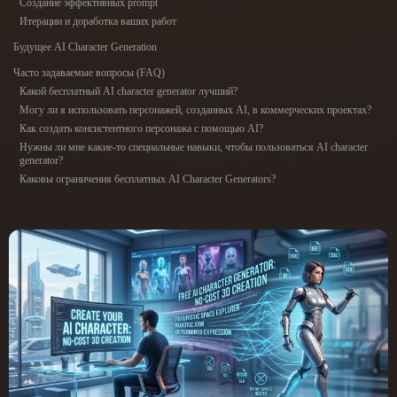
Создание эффективных prompt
ComfyUI
Итерации и доработка ваших работ
Будущее AI Character Generation
21
Стили
Часто задаваемые вопросы (FAQ)
Какой бесплатный AI character generator лучший?
Abstract
Anime
Cartoon
Cel-Shaded
Могу ли я использовать персонажей, созданных AI, в коммерческих проектах?
Как создать консистентного персонажа с помощью AI?
Fantasy
Flat
Gothic
Hand-Painted
Нужны ли мне какие-то специальные навыки, чтобы пользоваться AI character
generator?
Каковы ограничения бесплатных AI Character Generators?
Industrial
Isometric
Low Poly
Medieval
Minimalist
Modern
Organic
Photorealistic
Pixel Art
Realistic
Retro
Stylized
Voxel